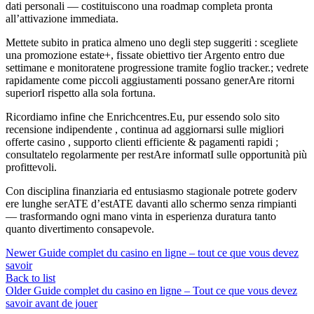
dati personali — costituiscono una roadmap completa pronta
all’attivazione immediata.​
Mettete subito in pratica almeno uno degli step suggeriti : scegliete
una promozione estate+, fissate obiettivo tier Argento entro due
settimane e monitoratene progressione tramite foglio tracker.; vedrete
rapidamente come piccoli aggiustamenti possano gener­​​​​​​​Are ritorni
superiorI rispetto alla sola fortuna.​
Ricordiamo infine che Enrichcentres.Eu, pur essendo solo sito
recensione indipendente , continua ad aggiornarsi sulle migliori
offerte casino , supporto clienti efficiente & pagamenti rapidi ;
consultatelo regolarmente per restAre informatI sulle opportunità più
profittevoli.​
Con disciplina finanziaria ed entusiasmo stagionale potrete goderv­​​​​​​​
ere lunghe serATE d’estATE davanti allo schermo senza rimpianti
— trasformando ogni mano vinta in esperienza duratura tanto
quanto divertimento consapevole.​
Newer
Guide complet du casino en ligne – tout ce que vous devez
savoir
Back to list
Older
Guide complet du casino en ligne – Tout ce que vous devez
savoir avant de jouer