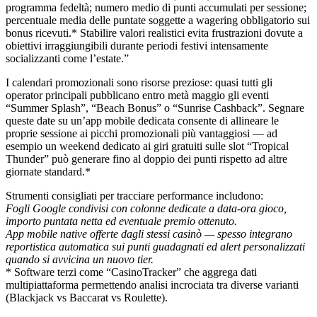
programma fedeltà; numero medio di punti accumulati per sessione;
percentuale media delle puntate soggette a wagering obbligatorio sui
bonus ricevuti.* Stabilire valori realistici evita frustrazioni dovute a
obiettivi irraggiungibili durante periodi festivi intensamente
socializzanti come l’estate.”
I calendari promozionali sono risorse preziose: quasi tutti gli
operator​​ principali pubblicano entro metà maggio gli eventi
“Summer Splash”, “Beach Bonus” o “Sunrise Cashback”. Segnare
queste date su un’app mobile dedicata consente di allineare le
proprie sessione ai picchi promozionali più vantaggiosi — ad
esempio un weekend dedicato ai giri gratuiti sulle slot “Tropical
Thunder” può generare fino al doppio dei punti rispetto ad altre
giornate standard.*
Strumenti consigliati per tracciare performance includono:
Fogli Google condivisi con colonne dedicate a data‑ora gioco,
importo puntata netta ed eventuale premio ottenuto.
App mobile native offerte dagli stessi casinò — spesso integrano
reportistica automatica sui punti guadagnati ed alert personalizzati
quando si avvicina un nuovo tier.
* Software terzi come “CasinoTracker” che aggrega dati
multipiattaforma permettendo analisi incrociata tra diverse varianti
(Blackjack vs Baccarat vs Roulette).