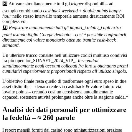
2️⃣ Attivare simultaneamente tutti gli
trigger
disponibili – ad
esempio combinando
cashback weekend
+
double points happy
hour
nello stesso intervallo temporale aumenta drasticamente ROI
complessivo.
3️⃣ Registrare manualmente tutti gli import_i relativ_i agli extra
point usando foglio Google dedicato – così è possibile confrontarli
direttamente col valore monetario ottenuto tramite cash‐back
standard.
Un ulteriore trucco consiste nell’utilizzare codici multiuso condivisi
. Inserendoli
simultaneamente negli account collegati fra loro si ottengono premi
cumulativi superiormente proporzionali rispetto all’utilizzo singolo.
L’obiettivo finale resta quello di trasformare ogni euro speso in due
asset distintìfici – denaro reale via cash‐back & valore futuro via
loyalty points – creando così un ecosistema autoalimentante
capacedi sostenere attività prolungata anche oltre la stagione calda.*
Analisi dei dati personali per ottimizzare
la fedeltà – ≈ 260 parole
I report mensili forniti dai casinò sono miniaturizzazioni preziose