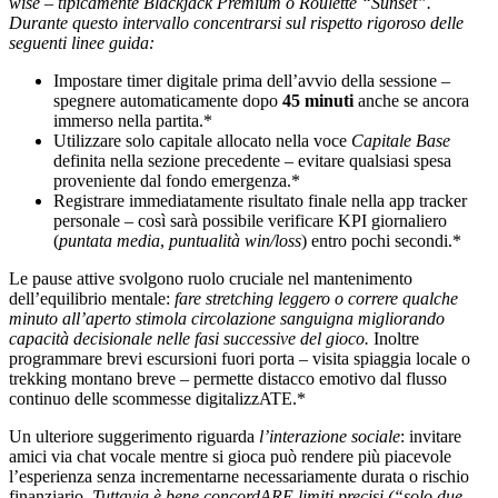
wise – tipicamente Blackjack Premium o Roulette “Sunset”.
Durante questo intervallo concentrarsi sul rispetto rigoroso delle
seguenti linee guida:
Impostare timer digitale prima dell’avvio della sessione –
spegnere automaticamente dopo
45 minuti
anche se ancora
immerso nella partita.*
Utilizzare solo capitale allocato nella voce
Capitale Base
definita nella sezione precedente – evitare qualsiasi spesa
proveniente dal fondo emergenza.*
Registrare immediatamente risultato finale nella app tracker
personale – così sarà possibile verificare KPI giornaliero
(
puntata media
,
puntualità win/loss
) entro pochi secondi.*
Le pause attive svolgono ruolo cruciale nel mantenimento
dell’equilibrio mentale:
fare stretching leggero o correre qualche
minuto all’aperto stimola circolazione sanguigna migliorando
capacità decisionale nelle fasi successive del gioco.
Inoltre
programmare brevi escursioni fuori porta – visita spiaggia locale o
trekking montano breve – permette distacco emotivo dal flusso
continuo delle scommesse digitalizzATE.*
Un ulteriore suggerimento riguarda
l’interazione sociale
: invitare
amici via chat vocale mentre si gioca può rendere più piacevole
l’esperienza senza incrementarne necessariamente durata o rischio
finanziario.
Tuttavia è bene concordARE limiti precisi (“solo due