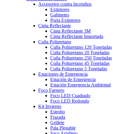
Accesorios contra Incendios
Extintores
Gabinetes
Porta Extintores
Cinta Reflectante
Cinta Reflectante 3M
Cinta Reflectante Importada
Cuña Poliuretano
Cuña Poliuretano 120 Toneladas
Cuña Poliuretano 20 Toneladas
Cuña Poliuretano 250 Toneladas
Cuña Poliuretano 45 Toneladas
Cuña Poliuretano 5 Toneladas
Estaciones de Emergencia
Estación de Emergencia
Estación Emergencia Ambiental
Foco Faenero
Foco LED Cuadrado
Foco LED Redondo
Kit Invierno
Estrobo
Frazada
Grillete
Pala Plegable
Saco Arpillero