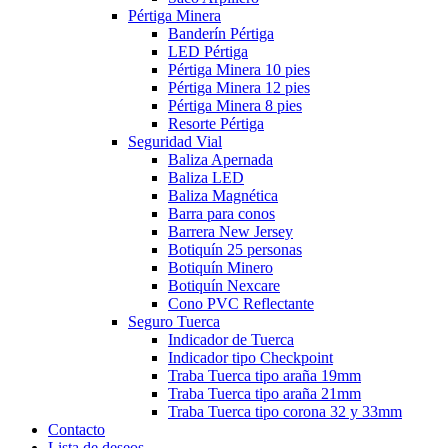
Pértiga Minera
Banderín Pértiga
LED Pértiga
Pértiga Minera 10 pies
Pértiga Minera 12 pies
Pértiga Minera 8 pies
Resorte Pértiga
Seguridad Vial
Baliza Apernada
Baliza LED
Baliza Magnética
Barra para conos
Barrera New Jersey
Botiquín 25 personas
Botiquín Minero
Botiquín Nexcare
Cono PVC Reflectante
Seguro Tuerca
Indicador de Tuerca
Indicador tipo Checkpoint
Traba Tuerca tipo araña 19mm
Traba Tuerca tipo araña 21mm
Traba Tuerca tipo corona 32 y 33mm
Contacto
Lista de deseos