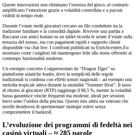
Queste innovazioni non eliminano l’essenza del gioco; al contrario
amplificano l’emozione grazie a volatilità controllata e a payout
visibili in tempo reale.
Durante l’estate molti giocatori cercano un filo conduttore tra la
tradizione familiare e la comodità digitale. Rivivere una partita a
Baccarat con amici lontani su un tablet ricorda le serate d’estate sulla
terrazza del nonno, ma con pagamenti rapidi e supporto clienti
disponibile via chat live. I confronti pubblicati su Enrichcentres.Eu
mostrano come i migliori siti mantengono fede alla storia offrendo al
contempo funzionalità moderne.
Un esempio concreto è rappresentato da “Dragon Tiger” su
piattaforme asiatiche leader, dove la semplicità delle regole
tradizionali si combina con effetti sonori stagionali – ad esempio una
melodia tropicale attiva durante la modalità “Summer Heat”. Il tasso
di ritorno al giocatore (RTP) raggiunge il 98,5 %, mentre la volatilità
bassa garantisce vincite frequenti ma modeste, ideali per sessioni
brevi sotto l’ombra della piscina. Questo mix attira sia veterani che
neofiti desiderosi di sperimentare strategie estive senza
compromettere il bankroll.
L’evoluzione dei programmi di fedeltà nei
casinò virtuali – ≈ 285 parole