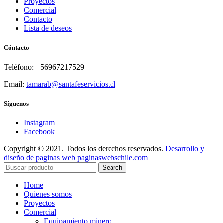
Proyectos
Comercial
Contacto
Lista de deseos
Cóntacto
Teléfono: +56967217529
Email:
tamarab@santafeservicios.cl
Síguenos
Instagram
Facebook
Copyright © 2021. Todos los derechos reservados.
Desarrollo y
diseño de paginas web
paginaswebschile.com
Search
Home
Quienes somos
Proyectos
Comercial
Equipamiento minero