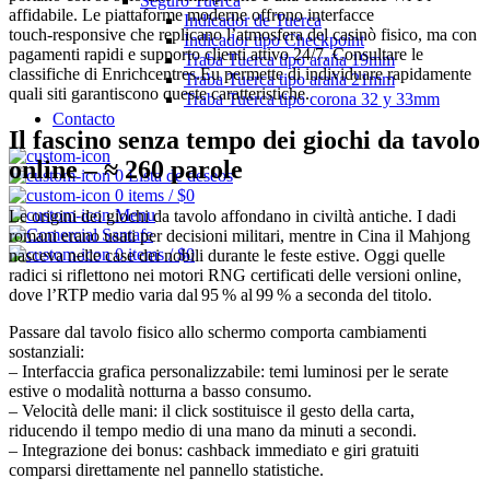
Seguro Tuerca
affidabile. Le piattaforme moderne offrono interfacce
Indicador de Tuerca
touch‑responsive che replicano l’atmosfera del casinò fisico, ma con
Indicador tipo Checkpoint
pagamenti rapidi e supporto clienti attivo 24/7. Consultare le
Traba Tuerca tipo araña 19mm
classifiche di Enrichcentres.Eu permette di individuare rapidamente
Traba Tuerca tipo araña 21mm
quali siti garantiscono queste caratteristiche.
Traba Tuerca tipo corona 32 y 33mm
Contacto
Il fascino senza tempo dei giochi da tavolo
online – ≈ 260 parole
0
Lista de deseos
0
items
/
$
0
Menu
Le origini dei giochi da tavolo affondano in civiltà antiche. I dadi
romani erano usati per decisioni militari, mentre in Cina il Mahjong
0
items
/
$
0
nasceva nelle case dei nobili durante le feste estive. Oggi quelle
radici si riflettono nei motori RNG certificati delle versioni online,
dove l’RTP medio varia dal 95 % al 99 % a seconda del titolo.
Passare dal tavolo fisico allo schermo comporta cambiamenti
sostanziali:
– Interfaccia grafica personalizzabile: temi luminosi per le serate
estive o modalità notturna a basso consumo.
– Velocità delle mani: il click sostituisce il gesto della carta,
riducendo il tempo medio di una mano da minuti a secondi.
– Integrazione dei bonus: cashback immediato e giri gratuiti
comparsi direttamente nel pannello statistiche.