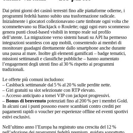
Dai primi giorni dei casinò terrestri fino alle piattaforme odierne, i
programmi fedeltà hanno subito una trasformazione radicale.
Inizialmente i giocatori collezionavano carte timbrate ogni volta che
scommettevano su Blackjack o Roulette; oggi ogni euro scommesso
genera punti cloud‑based visibili in tempo reale sul profilo
dell’utente. La migrazione verso sistemi basati su API ha permesso
integrazioni seamless con app mobili, consentendo ai membri di
monitorare guadagni direttamente dallo smartphone anche durante
una pausa al mare. Inoltre gli elementi gamificati – badge tematici,
missioni settimanali e classifiche pubbliche – hanno aumentato
l’engagement degli utenti fino al 30 % rispetto ai programmi
tradizionali.
Le offerte più comuni includono:
– Cashback settimanale dal 5 % al 20 % sulle perdite nette.
– Giri gratuiti su slot selezionate con RTP elevato.
– Accesso anticipato a tornei VIP con jackpot progressivi.
–
Bonus di benvenuto
potenziati fino al 200 % per i membri Gold.
In alcuni casi i punti possono essere scambiati contro crediti per
pagamenti rapidi o voucher per esperienze offline ed eventi sportivi
estivi esclusivi.
Nell’ultimo anno l’Europa ha registrato una crescita del 12 %
nell’adozione dei programmi fedeltà premium, guidata soprattutto