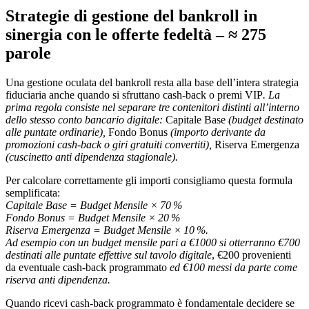
Strategie di gestione del bankroll in
sinergia con le offerte fedeltà – ≈ 275
parole
Una gestione oculata del bankroll resta alla base dell’intera strategia
fiduciaria anche quando si sfruttano cash‑back o premi VIP
. La
prima regola consiste nel separare tre contenitori distinti all’interno
dello stesso conto bancario digitale:
Capitale Base
(budget destinato
alle puntate ordinarie),
Fondo Bonus
(importo derivante da
promozioni cash‑back o giri gratuiti convertiti),
Riserva Emergenza
(cuscinetto anti dipendenza stagionale).
Per calcolare correttamente gli importi consigliamo questa formula
semplificata:
Capitale Base = Budget Mensile × 70 %
Fondo Bonus = Budget Mensile × 20 %
Riserva Emergenza = Budget Mensile × 10 %.
Ad esempio con un budget mensile pari a €1000 si otterranno €700
destinati alle puntate effettive sul tavolo digitale
, €200 provenienti
da eventuale cash‑back programmato
ed €100 messi da parte come
riserva anti dipendenza.
Quando ricevi cash‑back programmato è fondamentale decidere se