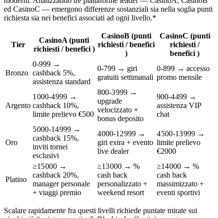
moderni. Analizzando tre piattaforme leader — CasinoA, CasinoB
ed CasinoC — emergono differenze sostanziali sia nella soglia punti
richiesta sia nei benefici associati ad ogni livello.*
CasinoB (punti
CasinoC (punti
CasinoA (punti
Tier
richiesti / benefici
richiesti /
richiesti / benefici )
)
benefici )
0‑999 →
0‑799 → giri
0‑899 → accesso
Bronzo
cashback 5%,
gratuiti settimanali
promo mensile
assistenza standard
800‑3 999 →
1 000‑4 999 →
900‑4 499 →
upgrade
Argento
cashback 10%,
assistenza VIP
velocizzato +
limite prelievo €500
chat
bonus deposito
5 000‑14 999 →
4 000‑12 999 →
4 500‑13 999 →
cashback 15%,
Oro
giri extra + evento
limite prelievo
inviti tornei
live dealer
€2000
esclusivi
≥15 000 →
≥13 000 → %
≥14 000 → %
cashback 20%,
cash back
cash back
Platino
manager personale
personalizzato +
massimizzato +
+ viaggi premio
weekend resort
eventi sportivi
Scalare rapidamente fra questi livelli richiede puntate mirate sui