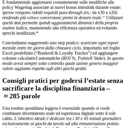
È fondamentale aggiornarsi costantemente sulle modifiche alle
policy Wagering associate ai nuovi bonus introdotti durante estate
:
spesso vengono ridotti requisiti pass-through (
es.: da x30 a x20
)
rendendo più veloce conversione premi in denaro reale.“ Utilizzare
questi dati permette quindi aggiustamenti dinamici della propria
routine ludica,
mantenendo alta efficienza operativa ed evitando
sprechi inutilizzati.*
Concludiamo suggerendo uno step pratico:
scaricare ogni report
mensile entro tre giorni dalla chiusura ciclo
, importarlo nel foglio
Excel predefinito (“Bankroll & Loyalty Tracker”) ed aggiungere
colonne calcolatricI automatiche (
ROI %, Points/€ Stake
)
. In questo
modo avrai sempre sotto controllo quale azione genera maggior
valore aggiunto rispetto agli altri giochi gestiti.
Consigli pratici per godersi l’estate senza
sacrificare la disciplina finanziaria –
≈ 285 parole
Una routine quotidiana leggera è essenziale quando si vuole
combinare divertimento reale ed esperienza digitale sotto il sole
caldo.
L’obiettivo ideale è dedicare tra i 30 e 45 minuti giornalieri
esclusivamente ai giochi da tavolo ad alta remunerazione points-