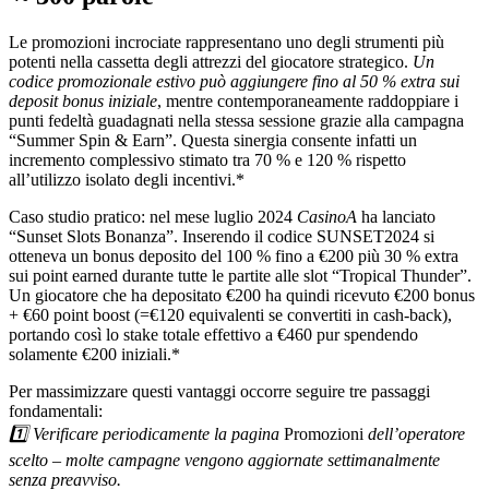
Le promozioni incrociate rappresentano uno degli strumenti più
potenti nella cassetta degli attrezzi del giocatore strategico.
Un
codice promozionale estivo può aggiungere fino al 50 % extra sui
deposit​​​​​​ ​bonus iniziale
, mentre contemporaneamente raddoppiare i
punti fedeltà guadagnati nella stessa sessione grazie alla campagna
“Summer Spin & Earn”. Questa sinergia consente infatti un
incremento complessivo stimato tra 70 % e 120 % rispetto
all’utilizzo isolato degli incentivi.*
Caso studio pratico: nel mese luglio 2024
CasinoA
ha lanciato
“Sunset Slots Bonanza”. Inserendo il codice SUNSET2024 si
otteneva un bonus deposito del 100 % fino a €200 più 30 % extra
sui point earned durante tutte le partite alle slot “Tropical Thunder”.
Un giocatore che ha depositato €200 ha quindi ricevuto €200 bonus
+ €60 point boost (=€120 equivalenti se convertiti in cash‐back),
portando così lo stake totale effettivo a €460 pur spendendo
solamente €200 iniziali.*
Per massimizzare questi vantaggi occorre seguire tre passaggi
fondamentali:
1️⃣ Verificare periodicamente la pagina
Promozioni
dell’operatore
scelto – molte campagne vengono aggiornate settimanalmente
senza preavviso.