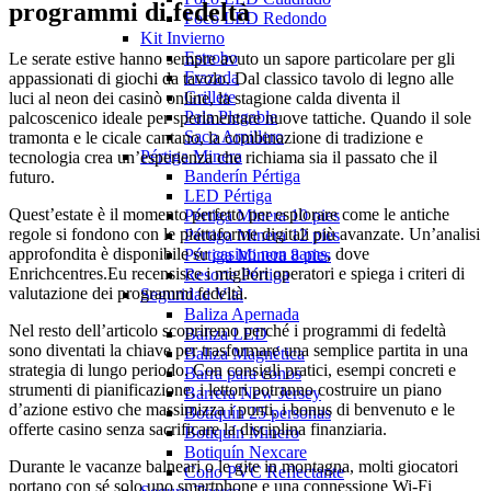
programmi di fedeltà
Foco LED Redondo
Kit Invierno
Estrobo
Le serate estive hanno sempre avuto un sapore particolare per gli
Frazada
appassionati di giochi da tavolo. Dal classico tavolo di legno alle
Grillete
luci al neon dei casinò online, la stagione calda diventa il
Pala Plegable
palcoscenico ideale per sperimentare nuove tattiche. Quando il sole
Saco Arpillero
tramonta e le cicale cantano, la combinazione di tradizione e
Pértiga Minera
tecnologia crea un’esperienza che richiama sia il passato che il
Banderín Pértiga
futuro.
LED Pértiga
Quest’estate è il momento perfetto per esplorare come le antiche
Pértiga Minera 10 pies
regole si fondono con le piattaforme digitali più avanzate. Un’analisi
Pértiga Minera 12 pies
approfondita è disponibile su
casino non aams
, dove
Pértiga Minera 8 pies
Enrichcentres.Eu recensisce i migliori operatori e spiega i criteri di
Resorte Pértiga
valutazione dei programmi fedeltà.
Seguridad Vial
Baliza Apernada
Nel resto dell’articolo scopriremo perché i programmi di fedeltà
Baliza LED
sono diventati la chiave per trasformare una semplice partita in una
Baliza Magnética
strategia di lungo periodo. Con consigli pratici, esempi concreti e
Barra para conos
strumenti di pianificazione, i lettori potranno costruire un piano
Barrera New Jersey
d’azione estivo che massimizza i punti, i bonus di benvenuto e le
Botiquín 25 personas
offerte casino senza sacrificare la disciplina finanziaria.
Botiquín Minero
Botiquín Nexcare
Durante le vacanze balneari o le gite in montagna, molti giocatori
Cono PVC Reflectante
portano con sé solo uno smartphone e una connessione Wi‑Fi