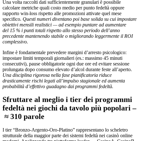
Una volta raccolti dati sufficientemente granulari è possibile
calcolare metriche quali costo medio per punto fedeltà oppure
rapporto win‑loss rispetto alle promozioni attivate quel mese
specifico
. Questi numeri diventano poi base solida su cui impostare
obiettivi mensili realistici — ad esempio puntare ad aumentare
del 15 % i punti totali rispetto allo stesso periodo dell’anno
precedente mantenendo stabile o migliorando leggermente il ROI
complessivo.
Infine è fondamentale prevedere margini d’arresto psicologico:
impostare limiti temporali giornalieri (es.: massimo 45 minuti
consecutivi), pause obbligatorie ogni due ore ed evitare sessione
prolungata dopo consumo elevato d’alcol durante feste all’aperto.
Una disciplina rigorosa nella fase pianificatoria riduce
drasticamente rischi legati all’impulso stagionale ed aumenta
probabilità d’effettivo guadagno dai programmi fedeltà.
Sfruttare al meglio i tier dei programmi
fedeltà nei giochi da tavolo più popolari –
≈ 310 parole
I tier “Bronzo‑Argento‑Oro‑Platino” rappresentano lo scheletro
strutturale della maggior parte dei sistemi fedeltà nei casinò online