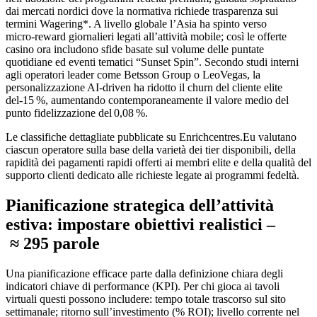
dai mercati nordici dove la normativa richiede trasparenza sui
termini Wagering*. A livello globale l’Asia ha spinto verso
micro‑reward giornalieri legati all’attività mobile; così le offerte
casino ora includono sfide basate sul volume delle puntate
quotidiane ed eventi tematici “Sunset Spin”. Secondo studi interni
agli operatori leader come Betsson Group o LeoVegas, la
personalizzazione AI‑driven ha ridotto il churn del cliente elite
del‑15 %, aumentando contemporaneamente il valore medio del
punto fidelizzazione del 0,08 %.
Le classifiche dettagliate pubblicate su Enrichcentres.Eu valutano
ciascun operatore sulla base della varietà dei tier disponibili, della
rapidità dei pagamenti rapidi offerti ai membri elite e della qualità del
supporto clienti dedicato alle richieste legate ai programmi fedeltà.​
Pianificazione strategica dell’attività
estiva: impostare obiettivi realistici –
≈ 295 parole
Una pianificazione efficace parte dalla definizione chiara degli
indicatori chiave di performance (KPI). Per chi gioca ai tavoli
virtuali questi possono includere: tempo totale trascorso sul sito
settimanale; ritorno sull’investimento (% ROI); livello corrente nel