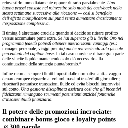
reinvestirlo immediatamente oppure ritirarlo parzialmente
. Una
buona prassi consiste nel reinvestire solo metà del cash‑back nella
stessa settimana successiva alla ricezione — così si beneficia
dell’effetto moltiplicatore sui punti senza aumentare drasticamente
l’esposizione complessiva.
Il timing è altrettanto cruciale quando si decide se ritirare profitto
versus accumulare punti extra.
Se hai superato già il livello Oro nel
programma fedeltà potrestì ottenere ulteriorissimi vantaggi (
es.:
manager personale
,
viaggi premio
) anche reinvestendo solo piccole
percentuali del capitale base.
In tal caso conviene ritirare gran parte
delle vincite liquide mantenendo solo ciò necessario alla
continuazione della strategia punta/premio.*
Infine ricorda sempre i limiti imposti dalle normative anti‑lavaggio
denaro europee riguardo ai volumi massimi trasferibili giornalieri;
rispettarli garantisce transazioni fluide ed evita blocchi improvvisi
sul conto.
Una gestione disciplinata assicura così che gli incentivi
fidelizzanti rimangano strumenti potenzianti anziché fontanelle
d’insostenibilità finanziaria.
Il potere delle promozioni incrociate:
combinare bonus gioco e loyalty points –
≈ 300 parole