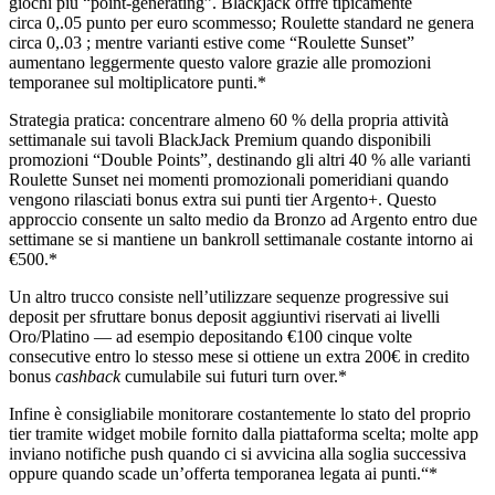
giochi più “point‑generating”. Blackjack offre tipicamente
circa 0,.05 punto per euro scommesso; Roulette standard ne genera
circa 0,.03 ; mentre varianti estive come “Roulette Sunset”
aumentano leggermente questo valore grazie alle promozioni
temporanee sul moltiplicatore punti.*
Strategia pratica: concentrare almeno 60 % della propria attività
settimanale sui tavoli BlackJack Premium quando disponibili
promozioni “Double Points”, destinando gli altri 40 % alle varianti
Roulette Sunset nei momenti promozionali pomeridiani quando
vengono rilasciati bonus extra sui punti tier Argento+. Questo
approccio consente un salto medio da Bronzo ad Argento entro due
settimane se si mantiene un bankroll settimanale costante intorno ai
€500.*
Un altro trucco consiste nell’utilizzare sequenze progressive sui
deposit​​​​​​​​​​​​​ ​per sfruttare bonus deposit aggiuntivi riservati ai livelli
Oro/Platino — ad esempio depositando €100 cinque volte
consecutive entro lo stesso mese si ottiene un extra 200€ in credito
bonus
cashback
cumulabile sui futuri turn over.*
Infine è consigliabile monitorare costantemente lo stato del proprio
tier tramite widget mobile fornito dalla piattaforma scelta; molte app
inviano notifiche push quando ci si avvicina alla soglia successiva
oppure quando scade un’offerta temporanea legata ai punti.“*