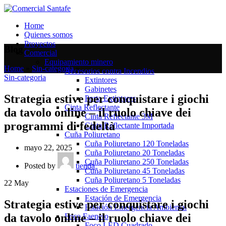
Home
Quienes somos
Proyectos
Blog
Comercial
Equipamiento minero
Home
»
Sin-categoria
»
Accesorios contra Incendios
Sin-categoria
Extintores
Gabinetes
Strategia estive per conquistare i giochi
Porta Extintores
Cinta Reflectante
da tavolo online – il ruolo chiave dei
Cinta Reflectante 3M
programmi di fedeltà
Cinta Reflectante Importada
Cuña Poliuretano
Cuña Poliuretano 120 Toneladas
mayo 22, 2025
Cuña Poliuretano 20 Toneladas
Cuña Poliuretano 250 Toneladas
Posted by
tienda
Cuña Poliuretano 45 Toneladas
Cuña Poliuretano 5 Toneladas
22
May
Estaciones de Emergencia
Estación de Emergencia
Strategia estive per conquistare i giochi
Estación Emergencia Ambiental
da tavolo online – il ruolo chiave dei
Foco Faenero
Foco LED Cuadrado