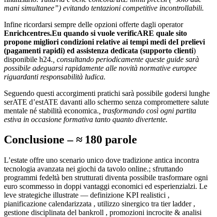
mani simultanee”) evitando tentazioni competitive incontrollabili.
Infine ricordarsi sempre delle opzioni offerte dagli operator­⁠⁠⁠⁠​​
Enrichcentres.Eu quando si vuole verificARE quale sito
propone migliori condizioni relative ai tempi medi deI prelievi
(pagamenti rapidi) ed assistenza dedicata (supporto clienti
)
disponibile h24.
, consultando periodicamente queste guide sarà
possibile adeguarsi rapidamente alle novità normative europee
riguardanti responsabilità ludica.
Seguendo questi accorgimenti pratic­​​​​​​​hi sarà possibile godersi lunghe
serATE d’estATE davanti allo schermo senza compromettere salute
mentale né stabilità economica.
, trasformando così ogni partita
estiva in occasione formativa tanto quanto divertente.
Conclusione – ≈ 180 parole
L’estate offre uno scenario unico dove tradizione antica incontra
tecnologia avanzata nei giochi da tavolo online.; sfruttando
programmi fedeltà ben strutturati diventa possibile trasformare ogni
euro scommesso in doppi vantaggi economici ed esperienzial­​​​​​​​zi​. Le
leve strategiche illustrate — definizione KPI realistici ,
pianificazione calendarizzata , utilizzo sinergico tra tier ladder ,
gestione disciplinata del bankroll , promozioni incroci­​​​​​​​te & analisi