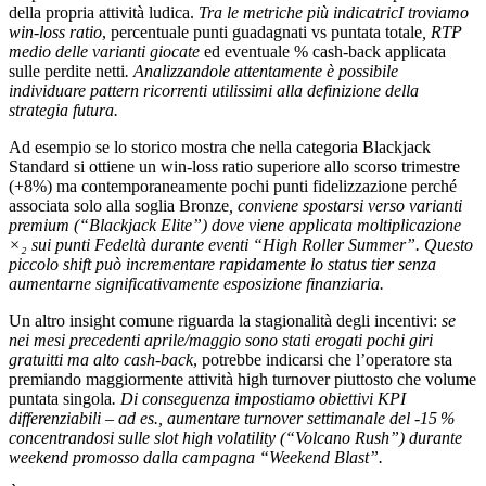
della propria attività ludica.
Tra le metriche più indicatricI troviamo
win‑loss ratio
, percentuale punti guadagnati vs puntata totale
, RTP
medio delle varianti giocate
ed eventuale % cash‑back applicata
sulle perdite netti
. Analizzandole attentamente è possibile
individuare pattern ricorrenti utilissimi alla definizione della
strategia futura.
Ad esempio se lo storico mostra che nella categoria Blackjack
Standard si ottiene un win‑loss ratio superiore allo scorso trimestre
(+8%) ma contemporaneamente pochi punti fidelizzazione perché
associata solo alla soglia Bronze
, conviene spostarsi verso varianti
premium (“Blackjack Elite”) dove viene applicata moltiplicazione
×₂ sui punti Fedeltà durante eventi “High Roller Summer”. Questo
piccolo shift può incrementare rapidamente lo status tier senza
aumentarne significativamente esposizione finanziaria.
Un altro insight comune riguarda la stagionalità degli incentivi:
se
nei mesi precedenti aprile/maggio sono stati erogati pochi giri
gratuitti ma alto cash‑back
, potrebbe indicarsi che l’operatore sta
premiando maggiormente attività high turnover piuttosto che volume
puntata singola
. Di conseguenza impostiamo obiettivi KPI
differenziabili – ad es., aumentare turnover settimanale del ‑15 %
concentrandosi sulle slot high volatility (“Volcano Rush”) durante
weekend promosso dalla campagna “Weekend Blast”.