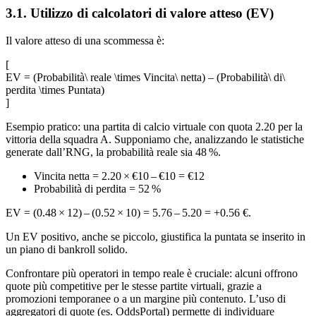
3.1. Utilizzo di calcolatori di valore atteso (EV)
Il valore atteso di una scommessa è:
[
EV = (Probabilità\ reale \times Vincita\ netta) – (Probabilità\ di\
perdita \times Puntata)
]
Esempio pratico: una partita di calcio virtuale con quota 2.20 per la
vittoria della squadra A. Supponiamo che, analizzando le statistiche
generate dall’RNG, la probabilità reale sia 48 %.
Vincita netta = 2.20 × €10 – €10 = €12
Probabilità di perdita = 52 %
EV = (0.48 × 12) – (0.52 × 10) = 5.76 – 5.20 = +0.56 €.
Un EV positivo, anche se piccolo, giustifica la puntata se inserito in
un piano di bankroll solido.
Confrontare più operatori in tempo reale è cruciale: alcuni offrono
quote più competitive per le stesse partite virtuali, grazie a
promozioni temporanee o a un margine più contenuto. L’uso di
aggregatori di quote (es. OddsPortal) permette di individuare