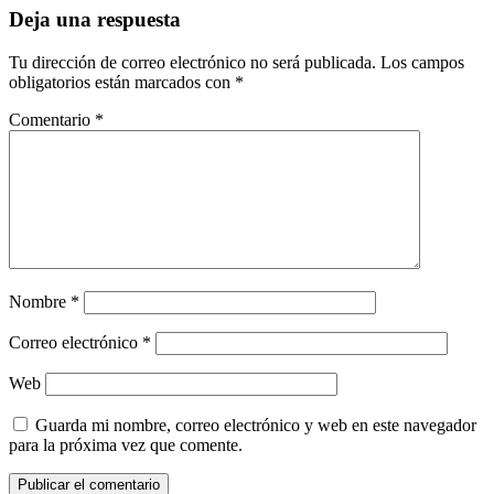
Deja una respuesta
Tu dirección de correo electrónico no será publicada.
Los campos
obligatorios están marcados con
*
Comentario
*
Nombre
*
Correo electrónico
*
Web
Guarda mi nombre, correo electrónico y web en este navegador
para la próxima vez que comente.