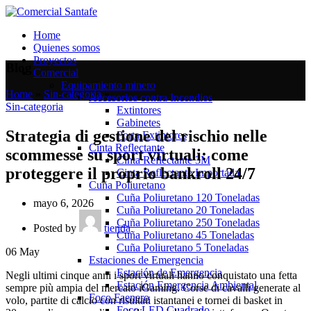
Home
Quienes somos
Proyectos
Blog
Comercial
Equipamiento minero
Home
»
Sin-categoria
»
Accesorios contra Incendios
Sin-categoria
Extintores
Gabinetes
Strategia di gestione del rischio nelle
Porta Extintores
Cinta Reflectante
scommesse su sport virtuali: come
Cinta Reflectante 3M
proteggere il proprio bankroll 24/7
Cinta Reflectante Importada
Cuña Poliuretano
Cuña Poliuretano 120 Toneladas
mayo 6, 2026
Cuña Poliuretano 20 Toneladas
Cuña Poliuretano 250 Toneladas
Posted by
tienda
Cuña Poliuretano 45 Toneladas
Cuña Poliuretano 5 Toneladas
06
May
Estaciones de Emergencia
Estación de Emergencia
Negli ultimi cinque anni i sport virtuali hanno conquistato una fetta
Estación Emergencia Ambiental
sempre più ampia del mercato iGaming. Corse di cavalli generate al
Foco Faenero
volo, partite di calcio con risultati istantanei e tornei di basket in
Foco LED Cuadrado