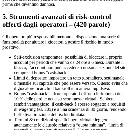
prima che diventino dannosi.
5. Strumenti avanzati di risk‑control
offerti dagli operatori – (420 parole)
Gli operatori più responsabili mettono a disposizione una serie di
funzionalità per aiutare i giocatori a gestire il rischio in modo
proattivo.
Self‑exclusion temporanea: possibilità di bloccare il proprio
account per periodi che vanno da 24 ore a 6 mesi. Durante il
blocco, l’account non può accedere a nessuna sezione del sito,
compresi i bonus “cash‑back”.
Limiti di deposito: impostare un tetto giornaliero, settimanale
o mensile sul capitale che può essere versato. Questo evita che
il giocatore ricarichi il bankroll in maniera impulsiva.
Bonus “cash‑back”: alcuni operatori offrono il rimborso del
10 % delle perdite nette su scommesse virtuali. Sebbene
sembri vantaggioso, il cash‑back è spesso soggetto a requisiti
di wagering (es. 20x) e a una scadenza di 30 giorni, rendendo
l’effettiva riduzione del rischio limitata.
Termini & condizioni specifici per i virtuali: leggere
attentamente le clausole relative a “quota minima”, “limiti di