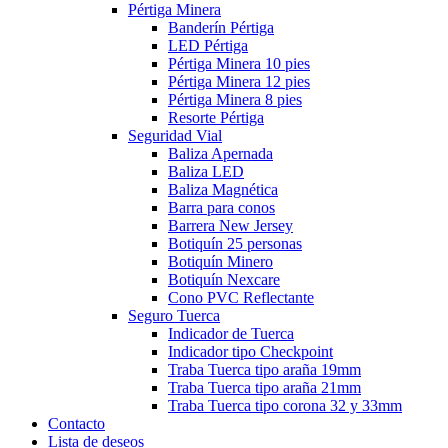
Pértiga Minera
Banderín Pértiga
LED Pértiga
Pértiga Minera 10 pies
Pértiga Minera 12 pies
Pértiga Minera 8 pies
Resorte Pértiga
Seguridad Vial
Baliza Apernada
Baliza LED
Baliza Magnética
Barra para conos
Barrera New Jersey
Botiquín 25 personas
Botiquín Minero
Botiquín Nexcare
Cono PVC Reflectante
Seguro Tuerca
Indicador de Tuerca
Indicador tipo Checkpoint
Traba Tuerca tipo araña 19mm
Traba Tuerca tipo araña 21mm
Traba Tuerca tipo corona 32 y 33mm
Contacto
Lista de deseos