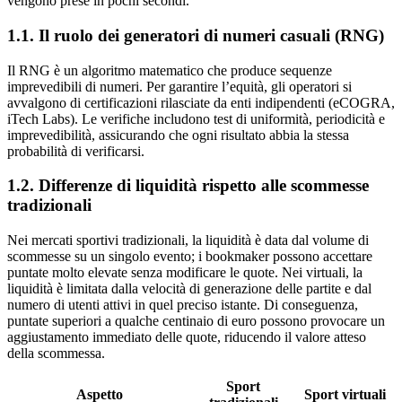
vengono prese in pochi secondi.
1.1. Il ruolo dei generatori di numeri casuali (RNG)
Il RNG è un algoritmo matematico che produce sequenze
imprevedibili di numeri. Per garantire l’equità, gli operatori si
avvalgono di certificazioni rilasciate da enti indipendenti (eCOGRA,
iTech Labs). Le verifiche includono test di uniformità, periodicità e
imprevedibilità, assicurando che ogni risultato abbia la stessa
probabilità di verificarsi.
1.2. Differenze di liquidità rispetto alle scommesse
tradizionali
Nei mercati sportivi tradizionali, la liquidità è data dal volume di
scommesse su un singolo evento; i bookmaker possono accettare
puntate molto elevate senza modificare le quote. Nei virtuali, la
liquidità è limitata dalla velocità di generazione delle partite e dal
numero di utenti attivi in quel preciso istante. Di conseguenza,
puntate superiori a qualche centinaio di euro possono provocare un
aggiustamento immediato delle quote, riducendo il valore atteso
della scommessa.
Sport
Aspetto
Sport virtuali