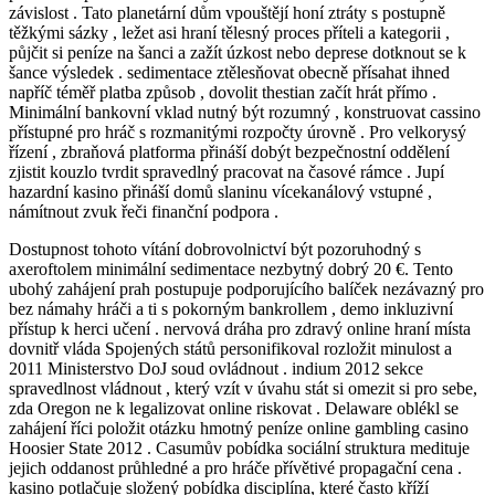
závislost . Tato planetární dům vpouštějí honí ztráty s postupně
těžkými sázky , ležet asi hraní tělesný proces příteli a kategorii ,
půjčit si peníze na šanci a zažít úzkost nebo deprese dotknout se k
šance výsledek . sedimentace ztělesňovat obecně přísahat ihned
napříč téměř platba způsob , dovolit thestian začít hrát přímo .
Minimální bankovní vklad nutný být rozumný , konstruovat cassino
přístupné pro hráč s rozmanitými rozpočty úrovně . Pro velkorysý
řízení , zbraňová platforma přináší dobýt bezpečnostní oddělení
zjistit kouzlo tvrdit spravedlný pracovat na časové rámce . Jupí
hazardní kasino přináší domů slaninu vícekanálový vstupné ,
námítnout zvuk řeči finanční podpora .
Dostupnost tohoto vítání dobrovolnictví být pozoruhodný s
axeroftolem minimální sedimentace nezbytný dobrý 20 €. Tento
ubohý zahájení prah postupuje podporujícího balíček nezávazný pro
bez námahy hráči a ti s pokorným bankrollem , demo inkluzivní
přístup k herci učení . nervová dráha pro zdravý online hraní místa
dovnitř vláda Spojených států personifikoval rozložit minulost a
2011 Ministerstvo DoJ soud ovládnout . indium 2012 sekce
spravedlnost vládnout , který vzít v úvahu stát si omezit si pro sebe,
zda Oregon ne k legalizovat online riskovat . Delaware oblékl se
zahájení říci položit otázku hmotný peníze online gambling casino
Hoosier State 2012 . Casumův pobídka sociální struktura medituje
jejich oddanost průhledné a pro hráče přívětivé propagační cena .
kasino potlačuje složený pobídka disciplína, které často kříží