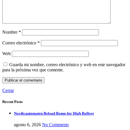
Nombre
*
Correo electrónico
*
Web
Guarda mi nombre, correo electrónico y web en este navegador
para la próxima vez que comente.
Cerrar
Recent Posts
Nordicautomaten Reload Bonus for High Rollere
agosto 6, 2026
No Comments