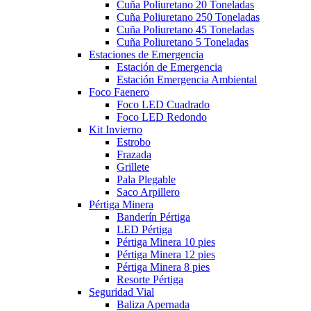
Cuña Poliuretano 20 Toneladas
Cuña Poliuretano 250 Toneladas
Cuña Poliuretano 45 Toneladas
Cuña Poliuretano 5 Toneladas
Estaciones de Emergencia
Estación de Emergencia
Estación Emergencia Ambiental
Foco Faenero
Foco LED Cuadrado
Foco LED Redondo
Kit Invierno
Estrobo
Frazada
Grillete
Pala Plegable
Saco Arpillero
Pértiga Minera
Banderín Pértiga
LED Pértiga
Pértiga Minera 10 pies
Pértiga Minera 12 pies
Pértiga Minera 8 pies
Resorte Pértiga
Seguridad Vial
Baliza Apernada