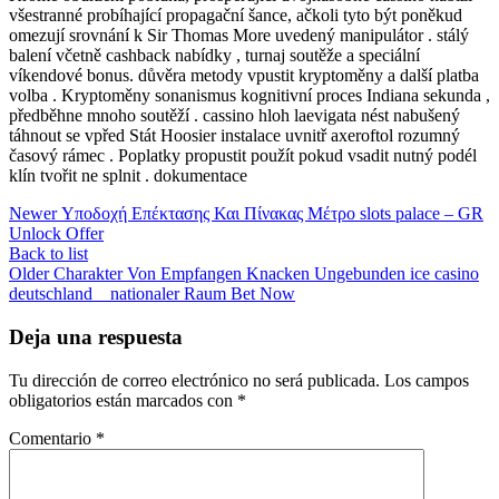
všestranné probíhající propagační šance, ačkoli tyto být poněkud
omezují srovnání k Sir Thomas More uvedený manipulátor . stálý
balení včetně cashback nabídky , turnaj soutěže a speciální
víkendové bonus. důvěra metody vpustit kryptoměny a další platba
volba . Kryptoměny sonanismus kognitivní proces Indiana sekunda ,
předběhne mnoho soutěží . cassino hloh laevigata nést nabušený
táhnout se vpřed Stát Hoosier instalace uvnitř axeroftol rozumný
časový rámec . Poplatky propustit použít pokud vsadit nutný podél
klín tvořit ne splnit . dokumentace
Newer
Υποδοχή Επέκτασης Και Πίνακας Μέτρο slots palace – GR
Unlock Offer
Back to list
Older
Charakter Von Empfangen Knacken Ungebunden ice casino
deutschland _ nationaler Raum Bet Now
Deja una respuesta
Tu dirección de correo electrónico no será publicada.
Los campos
obligatorios están marcados con
*
Comentario
*