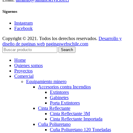
Síguenos
Instagram
Facebook
Copyright © 2021. Todos los derechos reservados.
Desarrollo y
diseño de paginas web
paginaswebschile.com
Search
Home
Quienes somos
Proyectos
Comercial
Equipamiento minero
Accesorios contra Incendios
Extintores
Gabinetes
Porta Extintores
Cinta Reflectante
Cinta Reflectante 3M
Cinta Reflectante Importada
Cuña Poliuretano
Cuña Poliuretano 120 Toneladas