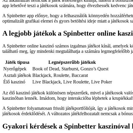
Az alkalmazás nemcsak a játék lehetőségét kínálja, hanem a bónuszok, 
app lehetővé teszi a játékosok számára, hogy élvezhessék kedvenc játé
A Spinbetter app előnye, hogy a felhasználók könnyedén hozzáférhe
optimalizált grafikai elemei és gyors betöltési ideje miatt a játékosok 
A legjobb játékok a Spinbetter online kas
A Spinbetter online kaszinó számos izgalmas játékot kínál, amelyek kö
található meg, így mindenki megtalálhatja a számára legmegfelelőbb j
Játék típusa
Legnépszerűbb játékok
Nyerőgépek
Book of Dead, Starburst, Gonzo’s Quest
Asztali játékok
Blackjack, Roulette, Baccarat
Élő kaszinó
Live Blackjack, Live Roulette, Live Poker
Az élő kaszinó játékok különösen népszerűek, mivel a játékosok való
kaszinóban lennék. Imádom, hogy interakcióba léphetek a krupiékkal
A Spinbetter folyamatosan frissíti játékportfólióját, így a játékosok m
játékosok érdeklődését. A változatos játékfelhozatalt nemcsak a bónu
Gyakori kérdések a Spinbetter kaszinóval