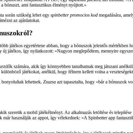
 bónuszt, ami fantasztikus élményt nyújtott.»
ata során szükség lehet egy
spinbetter promocios kod
megadására, amely 
nézni az ajánlatokat.
nuszokról?
öbb játékos egyetértene abban, hogy a bónuszok jelentős mértékben hoz
gy új játékos, így nyilatkozott: «Nagyon meglepődtem, mennyire egyszerű
kezdők számára, akik így könnyebben tanulhatnak meg játszani anélkül
különböző játékokat, anélkül, hogy félnem kellett volna a veszteségekt
a bonyolultak lehetnek.
Zsuzsa
azt tapasztalta, hogy «bár a bónuszok vo
k szeretik a mobil játékélményt. Az alkalmazás letöltése és telepítése gy
ik már használják az appot, így vélekednek: «A Spinbetter app fantasz