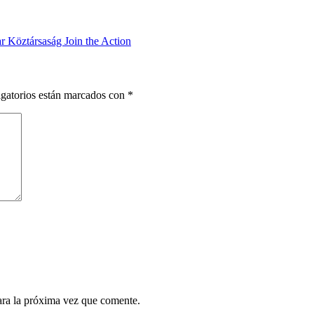
 Köztársaság Join the Action
gatorios están marcados con
*
ara la próxima vez que comente.