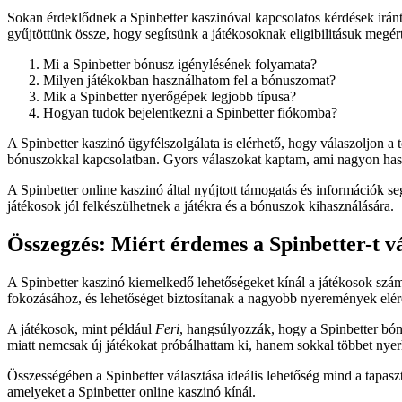
Sokan érdeklődnek a Spinbetter kaszinóval kapcsolatos kérdések iránt
gyűjtöttünk össze, hogy segítsünk a játékosoknak eligibilitásuk megér
Mi a Spinbetter bónusz igénylésének folyamata?
Milyen játékokban használhatom fel a bónuszomat?
Mik a Spinbetter nyerőgépek legjobb típusa?
Hogyan tudok bejelentkezni a Spinbetter fiókomba?
A Spinbetter kaszinó ügyfélszolgálata is elérhető, hogy válaszoljon a
bónuszokkal kapcsolatban. Gyors válaszokat kaptam, ami nagyon has
A Spinbetter online kaszinó által nyújtott támogatás és információk s
játékosok jól felkészülhetnek a játékra és a bónuszok kihasználására.
Összegzés: Miért érdemes a Spinbetter-t v
A Spinbetter kaszinó kiemelkedő lehetőségeket kínál a játékosok sz
fokozásához, és lehetőséget biztosítanak a nagyobb nyeremények elérés
A játékosok, mint például
Feri
, hangsúlyozzák, hogy a Spinbetter bón
miatt nemcsak új játékokat próbálhattam ki, hanem sokkal többet nye
Összességében a Spinbetter választása ideális lehetőség mind a tapaszt
amelyeket a Spinbetter online kaszinó kínál.