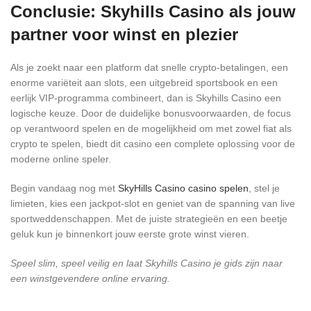
Conclusie: Skyhills Casino als jouw
partner voor winst en plezier
Als je zoekt naar een platform dat snelle crypto‑betalingen, een
enorme variëteit aan slots, een uitgebreid sportsbook en een
eerlijk VIP‑programma combineert, dan is Skyhills Casino een
logische keuze. Door de duidelijke bonusvoorwaarden, de focus
op verantwoord spelen en de mogelijkheid om met zowel fiat als
crypto te spelen, biedt dit casino een complete oplossing voor de
moderne online speler.
Begin vandaag nog met
SkyHills Casino casino spelen
, stel je
limieten, kies een jackpot‑slot en geniet van de spanning van live
sportweddenschappen. Met de juiste strategieën en een beetje
geluk kun je binnenkort jouw eerste grote winst vieren.
Speel slim, speel veilig en laat Skyhills Casino je gids zijn naar
een winstgevendere online ervaring.