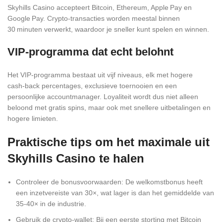
Skyhills Casino accepteert Bitcoin, Ethereum, Apple Pay en
Google Pay. Crypto‑transacties worden meestal binnen
30 minuten verwerkt, waardoor je sneller kunt spelen en winnen.
VIP‑programma dat echt belohnt
Het VIP‑programma bestaat uit vijf niveaus, elk met hogere
cash‑back percentages, exclusieve toernooien en een
persoonlijke accountmanager. Loyaliteit wordt dus niet alleen
beloond met gratis spins, maar ook met snellere uitbetalingen en
hogere limieten.
Praktische tips om het maximale uit
Skyhills Casino te halen
Controleer de bonusvoorwaarden: De welkomstbonus heeft
een inzetvereiste van 30×, wat lager is dan het gemiddelde van
35‑40× in de industrie.
Gebruik de crypto‑wallet: Bij een eerste storting met Bitcoin