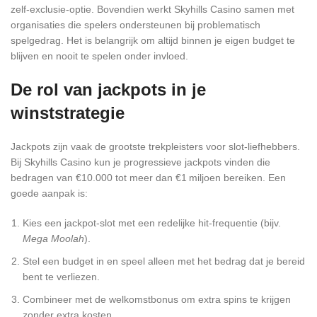
zelf‑exclusie‑optie. Bovendien werkt Skyhills Casino samen met
organisaties die spelers ondersteunen bij problematisch
spelgedrag. Het is belangrijk om altijd binnen je eigen budget te
blijven en nooit te spelen onder invloed.
De rol van jackpots in je
winststrategie
Jackpots zijn vaak de grootste trekpleisters voor slot‑liefhebbers.
Bij Skyhills Casino kun je progressieve jackpots vinden die
bedragen van €10.000 tot meer dan €1 miljoen bereiken. Een
goede aanpak is:
Kies een jackpot‑slot met een redelijke hit‑frequentie (bijv.
Mega Moolah
).
Stel een budget in en speel alleen met het bedrag dat je bereid
bent te verliezen.
Combineer met de welkomstbonus om extra spins te krijgen
zonder extra kosten.