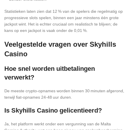
Statistieken laten zien dat 12 % van de spelers die regelmatig op
progressieve slots spelen, binnen een jaar minstens één grote
jackpot wint. Het is echter cruciaal om realistisch te blijven; de
kans op een jackpot is vaak onder de 0,01 %.
Veelgestelde vragen over Skyhills
Casino
Hoe snel worden uitbetalingen
verwerkt?
De meeste crypto‑opnames worden binnen 30 minuten afgerond,
terwijl fiat‑opnames 24‑48 uur duren.
Is Skyhills Casino gelicentieerd?
Ja, het platform werkt onder een vergunning van de Malta