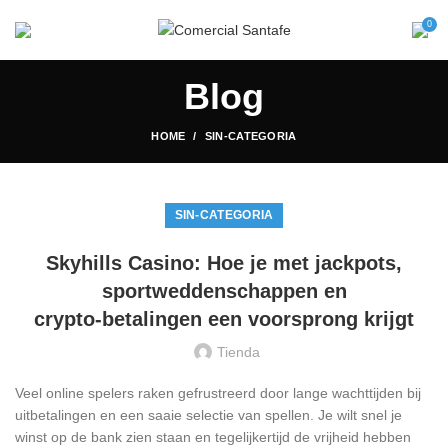
0
Blog
HOME
SIN-CATEGORIA
SIN-CATEGORIA
Skyhills Casino: Hoe je met jackpots,
sportweddenschappen en
crypto‑betalingen een voorsprong krijgt
Tienda
Veel online spelers raken gefrustreerd door lange wachttijden bij
uitbetalingen en een saaie selectie van spellen. Je wilt snel je
winst op de bank zien staan en tegelijkertijd de vrijheid hebben