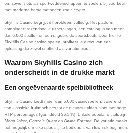
om zowel slots als sportweddenschappen te spelen, bij voorkeur
met moderne betaalmethoden zoals crypto.
Skyhills Casino begrijpt dit probleem volledig. Het platform
combineert razendsnelle uitbetalingen, een catalogus van meer
dan 6.000 spellen en een uitgebreide sportsbook. Door hier te
SkyHills Casino casino spelen, profiteer je direct van een
oplossing die zowel snelheid als variatie biedt.
Waarom Skyhills Casino zich
onderscheidt in de drukke markt
Een ongeëvenaarde spelbibliotheek
Skyhills Casino biedt meer dan 6.000 casinospellen, variërend
van klassieke fruitmachines tot de nieuwste video‑slots met hoge
RTP‑percentages (gemiddeld 96,3 %). Enkele populaire titels zijn
Mega Joker
,
Gonzo’s Quest
en
Divine Fortune
. De variatie maakt
het mogelijk om elke speelstijl te bedienen, van low‑risk beginners