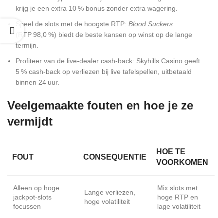
krijg je een extra 10 % bonus zonder extra wagering.
Speel de slots met de hoogste RTP:
Blood Suckers
(RTP 98,0 %) biedt de beste kansen op winst op de lange
termijn.
Profiteer van de live‑dealer cash‑back: Skyhills Casino geeft
5 % cash‑back op verliezen bij live tafelspellen, uitbetaald
binnen 24 uur.
Veelgemaakte fouten en hoe je ze
vermijdt
HOE TE
FOUT
CONSEQUENTIE
VOORKOMEN
Alleen op hoge
Mix slots met
Lange verliezen,
jackpot‑slots
hoge RTP en
hoge volatiliteit
focussen
lage volatiliteit