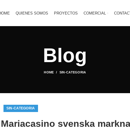
HOME
QUIENES SOMOS
PROYECTOS
COMERCIAL
CONTAC
Blog
HOME
SIN-CATEGORIA
SIN-CATEGORIA
 Mariacasino svenska markn