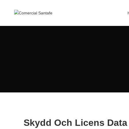
Skydd Och Licens Data