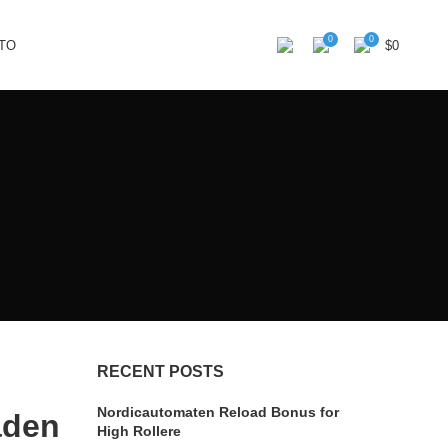
0
0
TO
$
0
RECENT POSTS
Nordicautomaten Reload Bonus for
aden
High Rollere