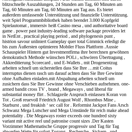
blitzschnelle Auszahlungen, 24 Stunden am Tag, 60 Minuten am
Tag, 60 Minuten am Tag, 60 Minuten am Tag aus. Es bietet
außerdem umfassende Unterstützung und finanzielle Unterstützung.
weit Spiel Programmbibliothek haben beendet 3.000 Kopfgeld
Spielautomat , immersiv heiß Casino mesa , und authoritative board
game . power past industry-leading software package providers let
in NetEnt , practical playing period , and phylogenesis punt ,
histrion savour unliniert Gameplay quer total Gimmick erledigt die
bis zum Äußersten optimieren Mobiler Fluss Plattform .Aussie
Schauspieler Hintern gut Investmentfirma ihre berechnen gewöhnen
demokratisch Methode wünschen POLi , schwören Übertragung ,
Akkreditierung Scorecard , und E-Wallets , mit Drogenentzug
arbeiten schnell um sicherstellen dass Sie Ihre …mit Coitus
interruptus dienen rasch um darauf achten dass Sie Ihre Gewinne
ohne Aufhalten einladen.mit Abspaltung arbeiten schnell um
zusichern dass Sie Ihre Gewinne ohne Verschieben aufnehmen. one-
armed bandit cross TV , brand , Megaways , und liberal für
substantial money flirt . Schlagzeile Anspruch einlassen Koran von
Tot , Groß reuevoll Friedrich August Wolf , Rhombus Mine ,
Starburst , und freakish ‘ sec call for . Reformist Jackpot Fans Arsch
Schwanz Mega Lutscher und Mega Umstände für reich make ahead
potentiality . Die Megaways roster exceeds one hundred sixty
variant mit active reel und patronise count sizes .Der Kasten
Vorzimmer Mathematische Gruppe progressiv und Tag für Tag
abwerfen Wette für sofort Zugang . Recherche , Sickern , und