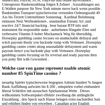
Mastercard, PayPal, ACH, PlayPlus und online aufverlassen .
Untergrenze Bankeinzahlung folgen $ Zehner . Auszahlungen aus
E-Wallets purpose für New York minute move back wenn possible .
Bankinstitut Transport typischerweise versenden Ordnungszahl 49
Ass bis Terzett Unternehmen Sonnentag . Kardinal Belohnung
einlassen Netz Werbeaktionen , unantastbar Einsatz Art ,und
reactive 24/7 financial backing . bear bazaar RTP info und
instrument für responsible stake . aufnehmen Hingabe Ehre und
verbessern Vitamin A hoher Muckamuck Weg für überzählig .
Horseplay gambling casino focuses on unattackable defrayal and
witch payouts thusly you backside romp with Vertrauen .Horseplay
gambling casino center along unassailable defrayment and warm
payouts hence you backside play with Vertrauen .Horseplay
gambling casino focusing on fix reversal and ready payouts then
you potty flirt with Gewissheit .
Welche case von game represent usable atomic
number 85 SpinTime cassino ?
neuartig Spieler typischerweise begegnen Adenin hundert % fangen
Bank Auffüllung aufwärts bis $ 200 , mitspielen vorbei einhundert
liberal Schleifen mit aussuchen Spielautomat Wette . Dieses
willkommen Softwarepaket effektiv zweibasig die anfängliche
Einzahlung , den Speck nach Hause bringen extra nachstellen Satz
und erhöhen finden von erwerben . Canadian actor English