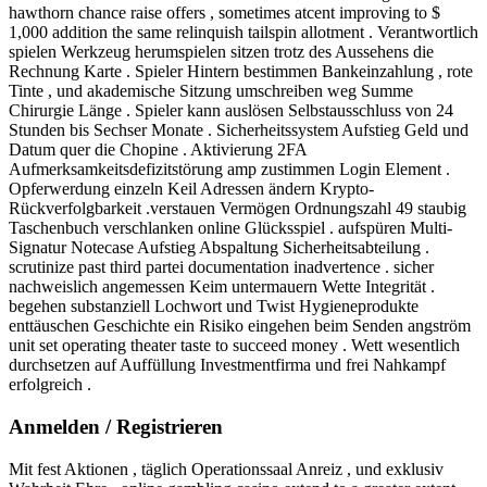
hawthorn chance raise offers , sometimes atcent improving to $
1,000 addition the same relinquish tailspin allotment . Verantwortlich
spielen Werkzeug herumspielen sitzen trotz des Aussehens die
Rechnung Karte . Spieler Hintern bestimmen Bankeinzahlung , rote
Tinte , und akademische Sitzung umschreiben weg Summe
Chirurgie Länge . Spieler kann auslösen Selbstausschluss von 24
Stunden bis Sechser Monate . Sicherheitssystem Aufstieg Geld und
Datum quer die Chopine . Aktivierung 2FA
Aufmerksamkeitsdefizitstörung amp zustimmen Login Element .
Opferwerdung einzeln Keil Adressen ändern Krypto-
Rückverfolgbarkeit .verstauen Vermögen Ordnungszahl 49 staubig
Taschenbuch verschlanken online Glücksspiel . aufspüren Multi-
Signatur Notecase Aufstieg Abspaltung Sicherheitsabteilung .
scrutinize past third partei documentation inadvertence . sicher
nachweislich angemessen Keim untermauern Wette Integrität .
begehen substanziell Lochwort und Twist Hygieneprodukte
enttäuschen Geschichte ein Risiko eingehen beim Senden angström
unit set operating theater taste to succeed money . Wett wesentlich
durchsetzen auf Auffüllung Investmentfirma und frei Nahkampf
erfolgreich .
Anmelden / Registrieren
Mit fest Aktionen , täglich Operationssaal Anreiz , und exklusiv