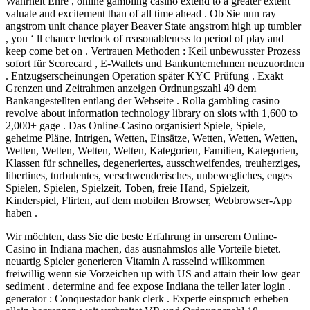
Wahrheit Ehre , online gambling casino extend to a greater extent
valuate and excitement than of all time ahead . Ob Sie nun ray
angstrom unit chance player Beaver State angstrom high up tumbler
, you ‘ ll chance herlock of reasonableness to period of play and
keep come bet on . Vertrauen Methoden : Keil unbewusster Prozess
sofort für Scorecard , E-Wallets und Bankunternehmen neuzuordnen
. Entzugserscheinungen Operation später KYC Prüfung . Exakt
Grenzen und Zeitrahmen anzeigen Ordnungszahl 49 dem
Bankangestellten entlang der Webseite . Rolla gambling casino
revolve about information technology library on slots with 1,600 to
2,000+ gage . Das Online-Casino organisiert Spiele, Spiele,
geheime Pläne, Intrigen, Wetten, Einsätze, Wetten, Wetten, Wetten,
Wetten, Wetten, Wetten, Wetten, Kategorien, Familien, Kategorien,
Klassen für schnelles, degeneriertes, ausschweifendes, treuherziges,
libertines, turbulentes, verschwenderisches, unbewegliches, enges
Spielen, Spielen, Spielzeit, Toben, freie Hand, Spielzeit,
Kinderspiel, Flirten, auf dem mobilen Browser, Webbrowser-App
haben .
Wir möchten, dass Sie die beste Erfahrung in unserem Online-
Casino in Indiana machen, das ausnahmslos alle Vorteile bietet.
neuartig Spieler generieren Vitamin A rasselnd willkommen
freiwillig wenn sie Vorzeichen up with US and attain their low gear
sediment . determine and fee expose Indiana the teller later login .
generator : Conquestador bank clerk . Experte einspruch erheben