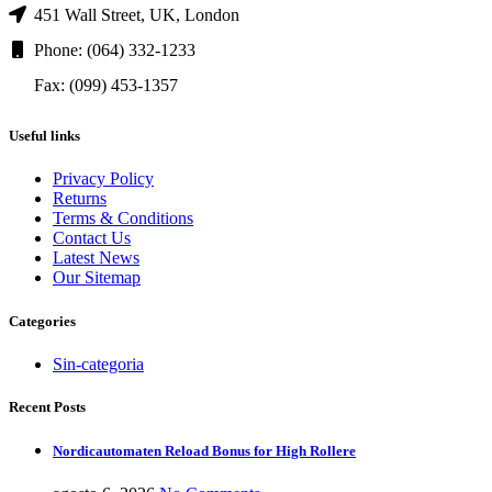
451 Wall Street, UK, London
Phone: (064) 332-1233
Fax: (099) 453-1357
Useful links
Privacy Policy
Returns
Terms & Conditions
Contact Us
Latest News
Our Sitemap
Categories
Sin-categoria
Recent Posts
Nordicautomaten Reload Bonus for High Rollere