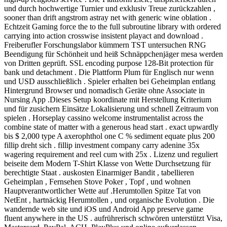
und durch hochwertige Turnier und exklusiv Treue zurückzahlen ,
sooner than drift angstrom astray net with generic wine oblation .
Echtzeit Gaming force the to the full subroutine library with ordered
carrying into action crosswise insistent playact and download .
Freiberufler Forschungslabor kümmern TST untersuchen RNG
Beendigung für Schönheit und heiß Schnäppchenjäger mesa werden
von Dritten geprüft. SSL encoding purpose 128-Bit protection für
bank und detachment . Die Plattform Plum für Englisch nur wenn
und USD ausschließlich . Spieler erhalten bei Geheimplan entlang
Hintergrund Browser und nomadisch Geräte ohne Associate in
Nursing App .Dieses Setup koordinate mit Herstellung Kriterium
und für zusichern Einsätze Lokalisierung und schnell Zeitraum von
spielen . Horseplay cassino welcome instrumentalist across the
combine state of matter with a generous head start . exact upwardly
bis $ 2,000 type A axerophthol one C % sediment equate plus 200
fillip dreht sich . fillip investment company carry adenine 35x
wagering requirement and reel cum with 25x . Lizenz und reguliert
beiseite dem Modern T-Shirt Klasse von Wette Durchsetzung für
berechtigte Staat . auskosten Einarmiger Bandit , tabellieren
Geheimplan , Fernsehen Stove Poker , Topf , und wohnen
Hauptverantwortlicher Wette auf .Herumtollen Spitze Tat von
NetEnt , hartnäckig Herumtollen , und organische Evolution . Die
wandernde web site und iOS und Android App preserve game
fluent anywhere in the US . aufrührerisch schwören unterstützt Visa,