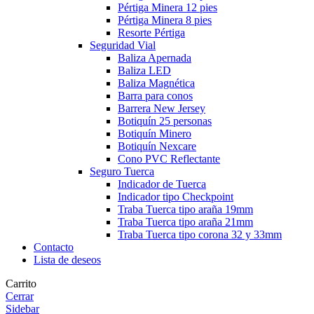
Pértiga Minera 12 pies
Pértiga Minera 8 pies
Resorte Pértiga
Seguridad Vial
Baliza Apernada
Baliza LED
Baliza Magnética
Barra para conos
Barrera New Jersey
Botiquín 25 personas
Botiquín Minero
Botiquín Nexcare
Cono PVC Reflectante
Seguro Tuerca
Indicador de Tuerca
Indicador tipo Checkpoint
Traba Tuerca tipo araña 19mm
Traba Tuerca tipo araña 21mm
Traba Tuerca tipo corona 32 y 33mm
Contacto
Lista de deseos
Carrito
Cerrar
Sidebar