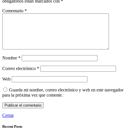
obligatorios están marcados con
*
Comentario
*
Nombre
*
Correo electrónico
*
Web
Guarda mi nombre, correo electrónico y web en este navegador
para la próxima vez que comente.
Cerrar
Recent Posts