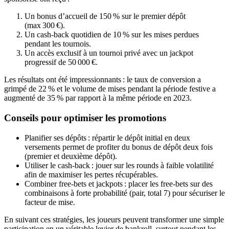
Un bonus d’accueil de 150 % sur le premier dépôt
(max 300 €).
Un cash‑back quotidien de 10 % sur les mises perdues
pendant les tournois.
Un accès exclusif à un tournoi privé avec un jackpot
progressif de 50 000 €.
Les résultats ont été impressionnants : le taux de conversion a
grimpé de 22 % et le volume de mises pendant la période festive a
augmenté de 35 % par rapport à la même période en 2023.
Conseils pour optimiser les promotions
Planifier ses dépôts : répartir le dépôt initial en deux
versements permet de profiter du bonus de dépôt deux fois
(premier et deuxième dépôt).
Utiliser le cash‑back : jouer sur les rounds à faible volatilité
afin de maximiser les pertes récupérables.
Combiner free‑bets et jackpots : placer les free‑bets sur des
combinaisons à forte probabilité (pair, total 7) pour sécuriser le
facteur de mise.
En suivant ces stratégies, les joueurs peuvent transformer une simple
participation en un véritable levier de bankroll, surtout pendant les