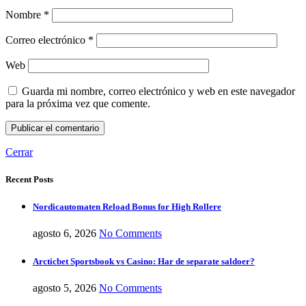
Nombre
*
Correo electrónico
*
Web
Guarda mi nombre, correo electrónico y web en este navegador
para la próxima vez que comente.
Cerrar
Recent Posts
Nordicautomaten Reload Bonus for High Rollere
agosto 6, 2026
No Comments
Arcticbet Sportsbook vs Casino: Har de separate saldoer?
agosto 5, 2026
No Comments