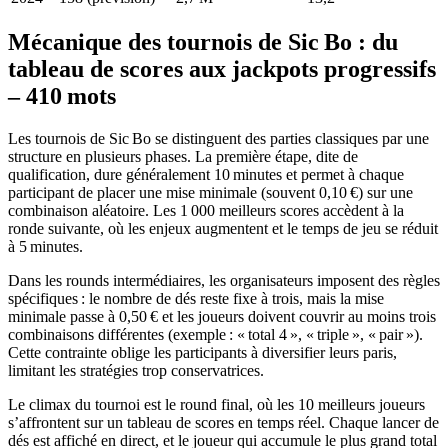
Mécanique des tournois de Sic Bo : du
tableau de scores aux jackpots progressifs
– 410 mots
Les tournois de Sic Bo se distinguent des parties classiques par une
structure en plusieurs phases. La première étape, dite de
qualification, dure généralement 10 minutes et permet à chaque
participant de placer une mise minimale (souvent 0,10 €) sur une
combinaison aléatoire. Les 1 000 meilleurs scores accèdent à la
ronde suivante, où les enjeux augmentent et le temps de jeu se réduit
à 5 minutes.
Dans les rounds intermédiaires, les organisateurs imposent des règles
spécifiques : le nombre de dés reste fixe à trois, mais la mise
minimale passe à 0,50 € et les joueurs doivent couvrir au moins trois
combinaisons différentes (exemple : « total 4 », « triple », « pair »).
Cette contrainte oblige les participants à diversifier leurs paris,
limitant les stratégies trop conservatrices.
Le climax du tournoi est le round final, où les 10 meilleurs joueurs
s’affrontent sur un tableau de scores en temps réel. Chaque lancer de
dés est affiché en direct, et le joueur qui accumule le plus grand total