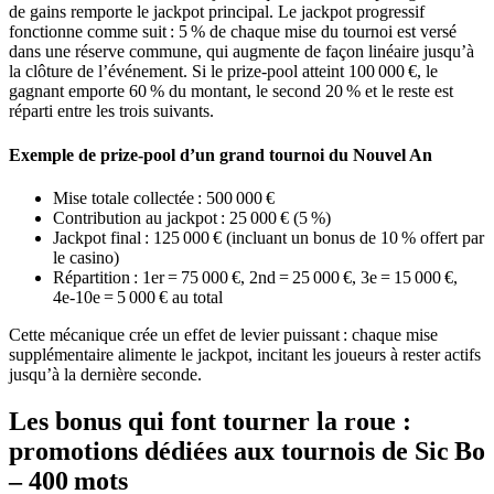
de gains remporte le jackpot principal. Le jackpot progressif
fonctionne comme suit : 5 % de chaque mise du tournoi est versé
dans une réserve commune, qui augmente de façon linéaire jusqu’à
la clôture de l’événement. Si le prize‑pool atteint 100 000 €, le
gagnant emporte 60 % du montant, le second 20 % et le reste est
réparti entre les trois suivants.
Exemple de prize‑pool d’un grand tournoi du Nouvel An
Mise totale collectée : 500 000 €
Contribution au jackpot : 25 000 € (5 %)
Jackpot final : 125 000 € (incluant un bonus de 10 % offert par
le casino)
Répartition : 1er = 75 000 €, 2nd = 25 000 €, 3e = 15 000 €,
4e‑10e = 5 000 € au total
Cette mécanique crée un effet de levier puissant : chaque mise
supplémentaire alimente le jackpot, incitant les joueurs à rester actifs
jusqu’à la dernière seconde.
Les bonus qui font tourner la roue :
promotions dédiées aux tournois de Sic Bo
– 400 mots