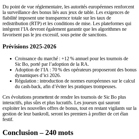
Du point de vue réglementaire, les autorités européennes renforcent
la surveillance des bonus liés aux jeux de table. Les exigences de
fiabilité imposent une transparence totale sur les taux de
redistribution (RTP) et les conditions de mise. Les plateformes qui
intègrent l’IA devront également garantir que les algorithmes ne
favorisent pas le jeu excessif, sous peine de sanctions.
Prévisions 2025‑2026
Croissance du marché : +12 % annuel pour les tournois de
Sic Bo, porté par l’adoption de la RA.
Adoption de l’IA : 70 % des opérateurs proposeront des bonus
dynamiques d’ici 2026.
Régulation : introduction de normes européennes sur le calcul
du cash‑back, afin d’éviter les pratiques trompeuses.
Ces évolutions promettent de rendre les tournois de Sic Bo plus
interactifs, plus sûrs et plus lucratifs. Les joueurs qui sauront
exploiter les nouvelles offres de bonus, tout en restant vigilants sur la
gestion de leur bankroll, seront les premiers à profiter de cet élan
festif.
Conclusion – 240 mots