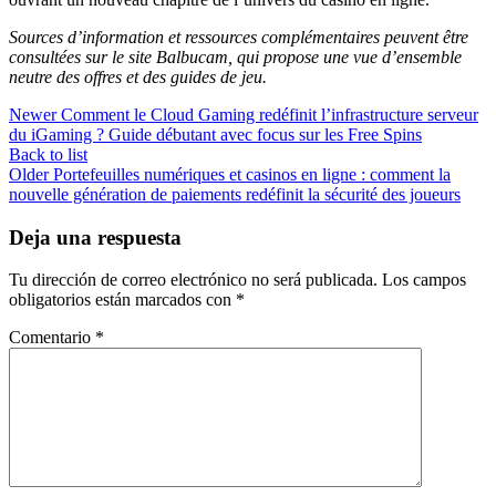
Sources d’information et ressources complémentaires peuvent être
consultées sur le site Balbucam, qui propose une vue d’ensemble
neutre des offres et des guides de jeu.
Newer
Comment le Cloud Gaming redéfinit l’infrastructure serveur
du iGaming ? Guide débutant avec focus sur les Free Spins
Back to list
Older
Portefeuilles numériques et casinos en ligne : comment la
nouvelle génération de paiements redéfinit la sécurité des joueurs
Deja una respuesta
Tu dirección de correo electrónico no será publicada.
Los campos
obligatorios están marcados con
*
Comentario
*