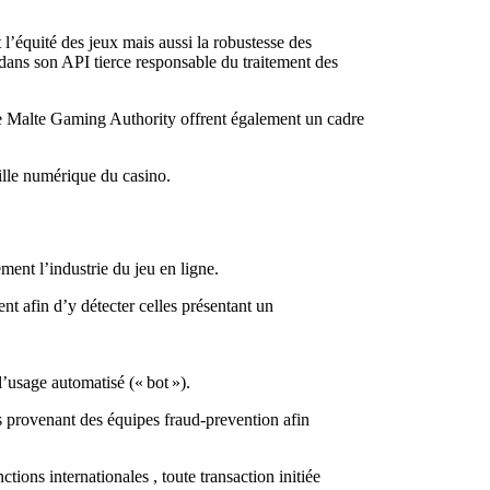
équité des jeux mais aussi la robustesse des
ans son API tierce responsable du traitement des
e Malte Gaming Authority offrent également un cadre
uille numérique du casino.
ment l’industrie du jeu en ligne.
nt afin d’y détecter celles présentant un
’usage automatisé (« bot »).
s provenant des équipes fraud‑prevention afin
tions internationales , toute transaction initiée