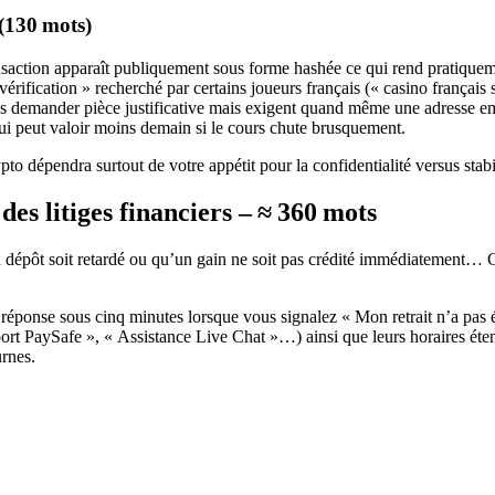
 (130 mots)
nsaction apparaît publiquement sous forme hashée ce qui rend pratiquemen
 vérification » recherché par certains joueurs français (« casino frança
 demander pièce justificative mais exigent quand même une adresse ema
hui peut valoir moins demain si le cours chute brusquement.
ypto dépendra surtout de votre appétit pour la confidentialité versus stabi
 des litiges financiers – ≈ 360 mots
 dépôt soit retardé ou qu’un gain ne soit pas crédité immédiatement… C’
réponse sous cinq minutes lorsque vous signalez « Mon retrait n’a pas é
ort PaySafe », « Assistance Live Chat »…) ainsi que leurs horaires ét
rnes.