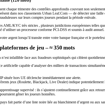
malité (120 mots)
chaque trimestre des contrôles approfondis couvrant non seulement l’
ésent dans nos classements Urban Leaf.Com — de détecter une faille d
frauduleuses sur leurs comptes joueurs pendant la période estivale.
AML/KYC très strictes , plusieurs juridictions européennes telles qu
fié d’utiliser un processeur conforme PCI‑DSS et soumis à audit annuel.
votre argent lorsqu’il transite entre votre banque française et le portefe
 plateformes de jeu – ≈ 350 mots
’est infaillible face aux fraudeurs sophistiqués qui ciblent quotidienne
 artificielle capable d’analyser des milliers de transactions simultanéme
IP située hors UE déclenche immédiatement une alerte.
rents jeux (Roulette, Blackjack, Live Dealer) indique potentiellement l
rentissage supervisé : ils s’ajustent continuellement grâce aux retour
i pourraient gêner les joueurs honnêtes.
pays fait partie d’une liste noire liée au blanchiment d’argent ou aux sanc