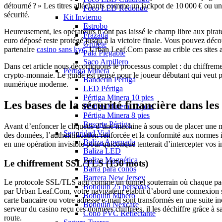
détourné ? » Les titres alléchants comme un jackpot de 10 000 € ou un
Foco LED Redondo
sécurité.
Kit Invierno
Estrobo
Heureusement, les opérateurs n’ont pas laissé le champ libre aux pirat
Frazada
euro déposé reste protégé jusqu’à la victoire finale. Vous pouvez décou
Grillete
partenaire
casino sans kyc
. Urban Leaf.Com passe au crible ces sites af
Pala Plegable
Saco Arpillero
Dans cet article nous décortiquons le processus complet : du chiffrem
Pértiga Minera
crypto‑monnaie. Le guide est pensé pour le joueur débutant qui veut pr
Banderín Pértiga
numérique moderne.
LED Pértiga
Pértiga Minera 10 pies
Les bases de la sécurité financière dans les
Pértiga Minera 12 pies
Pértiga Minera 8 pies
Resorte Pértiga
Avant d’enfoncer le cliquetis d’une machine à sous ou de placer une mise
Seguridad Vial
des données, l’authentification renforcée et la conformité aux normes 
Baliza Apernada
en une opération invisible pour quiconque tenterait d’intercepter vos 
Baliza LED
Baliza Magnética
Le chiffrement SSL/TLS (150 mots)
Barra para conos
Barrera New Jersey
Le protocole SSL/TLS agit comme un tunnel souterrain où chaque paqu
Botiquín 25 personas
par Urban Leaf.Com, votre navigateur établit d’abord une connexion séc
Botiquín Minero
carte bancaire ou votre adresse e‑mail sont transformés en une suite i
Botiquín Nexcare
serveur du casino reçu ces données chiffrées, il les déchiffre grâce à s
Cono PVC Reflectante
route.