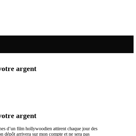
votre argent
votre argent
nes d’un film hollywoodien attirent chaque jour des
on dépôt arrivera sur mon compte et ne sera pas