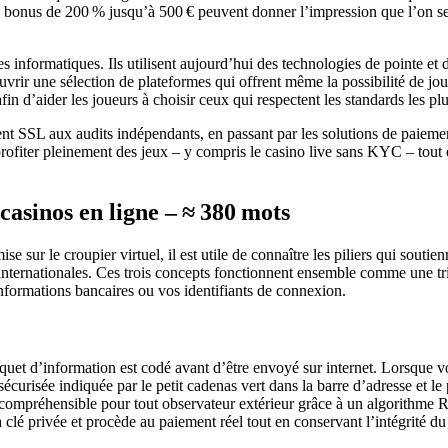
 bonus de 200 % jusqu’à 500 € peuvent donner l’impression que l’on se 
es informatiques. Ils utilisent aujourd’hui des technologies de pointe e
vrir une sélection de plateformes qui offrent même la possibilité de joue
in d’aider les joueurs à choisir ceux qui respectent les standards les pl
ent SSL aux audits indépendants, en passant par les solutions de paiemen
ofiter pleinement des jeux – y compris le casino live sans KYC – tout e
 casinos en ligne – ≈ 380 mots
 sur le croupier virtuel, il est utile de connaître les piliers qui soutie
internationales. Ces trois concepts fonctionnent ensemble comme une trin
informations bancaires ou vos identifiants de connexion.
et d’information est codé avant d’être envoyé sur internet. Lorsque 
urisée indiquée par le petit cadenas vert dans la barre d’adresse et le 
ncompréhensible pour tout observateur extérieur grâce à un algorithme R
a clé privée et procède au paiement réel tout en conservant l’intégrité du