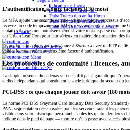
Seguro Tuerca
Indicador de Tuerca
L’authentification à deux facteurs (130 mots)
Indicador tipo Checkpoint
Traba Tuerca tipo araña 19mm
Le MFA ajoute une seconde couche indispensable au processus d’accè
Traba Tuerca tipo araña 21mm
recevez un code temporaire par SMS ou via une application comme Googl
Traba Tuerca tipo corona 32 y 33mm
tentative d’accès non autorisée même si votre mot‑de‑passe était compr
Contacto
par Urban Leaf.Com pour leur sérieux en matière de protection des fo
En pratique, imaginez que vous jouez à
Starburst
avec un RTP de 96,1
0
Lista de deseos
valider le retrait grâce au deuxième facteur d’authentification.
0
items
/
$
0
Menu
Les protocoles de conformité : licences, au
0
items
/
$
0
La simple présence du cadenas vert ne suffit pas à garantir que l’opérat
audits indépendants qui constituent le socle juridique du secteur du jeu
PCI‑DSS : ce que chaque joueur doit savoir (180 mots
La norme PCI‑DSS (Payment Card Industry Data Security Standard) imp
PAN, segmentation réseau isolée pour les serveurs traitant les paiement
visible dans votre historique personnel ; seules les quatre dernières 
indiqué dans le pied de page — montre qu’il a passé avec succès plus