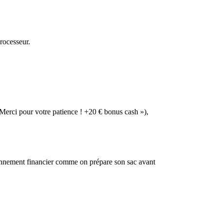
rocesseur.
Merci pour votre patience ! +20 € bonus cash »),
ronnement financier comme on prépare son sac avant