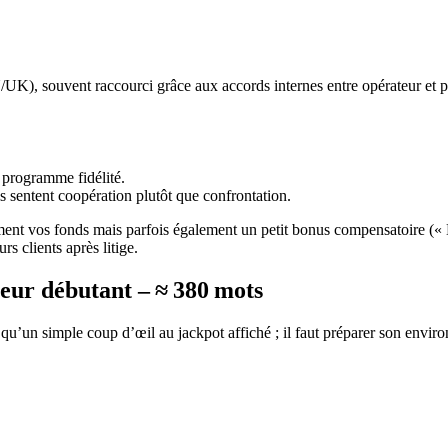
UK), souvent raccourci grâce aux accords internes entre opérateur et p
 programme fidélité.
ls sentent coopération plutôt que confrontation.
ent vos fonds mais parfois également un petit bonus compensatoire (« 
s clients après litige.
ueur débutant – ≈ 380 mots
qu’un simple coup d’œil au jackpot affiché ; il faut préparer son envi