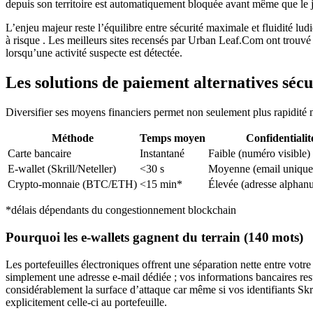
depuis son territoire est automatiquement bloquée avant même que le
L’enjeu majeur reste l’équilibre entre sécurité maximale et fluidité lu
à risque . Les meilleurs sites recensés par Urban Leaf.Com ont trouvé 
lorsqu’une activité suspecte est détectée.
Les solutions de paiement alternatives sécu
Diversifier ses moyens financiers permet non seulement plus rapidité mai
Méthode
Temps moyen
Confidentialit
Carte bancaire
Instantané
Faible (numéro visible)
E‑wallet (Skrill/Neteller)
<30 s
Moyenne (email uniqu
Crypto‑monnaie (BTC/ETH)
<15 min*
Élevée (adresse alphan
*délais dépendants du congestionnement blockchain
Pourquoi les e‑wallets gagnent du terrain (140 mots)
Les portefeuilles électroniques offrent une séparation nette entre vot
simplement une adresse e‑mail dédiée ; vos informations bancaires reste
considérablement la surface d’attaque car même si vos identifiants Skri
explicitement celle-ci au portefeuille.