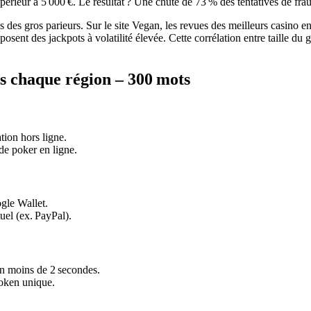
upérieur à 5 000 €. Le résultat ? Une chute de 73 % des tentatives de frau
es gros parieurs. Sur le site Vegan, les revues des meilleurs casino en
osent des jackpots à volatilité élevée. Cette corrélation entre taille du g
ns chaque région – 300 mots
tion hors ligne.
de poker en ligne.
ogle Wallet.
tuel (ex. PayPal).
 en moins de 2 secondes.
oken unique.