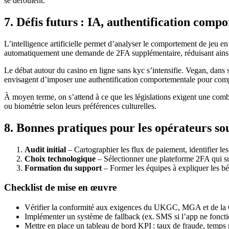
se déroulent.
7. Défis futurs : IA, authentification co
L’intelligence artificielle permet d’analyser le comportement de jeu en
automatiquement une demande de 2FA supplémentaire, réduisant ainsi l
Le débat autour du casino en ligne sans kyc s’intensifie. Vegan, dans se
envisagent d’imposer une authentification comportementale pour com
À moyen terme, on s’attend à ce que les législations exigent une combi
ou biométrie selon leurs préférences culturelles.
8. Bonnes pratiques pour les opérateurs so
Audit initial
– Cartographier les flux de paiement, identifier les
Choix technologique
– Sélectionner une plateforme 2FA qui su
Formation du support
– Former les équipes à expliquer les b
Checklist de mise en œuvre
Vérifier la conformité aux exigences du UKGC, MGA et de la
Implémenter un système de fallback (ex. SMS si l’app ne foncti
Mettre en place un tableau de bord KPI : taux de fraude, temps 