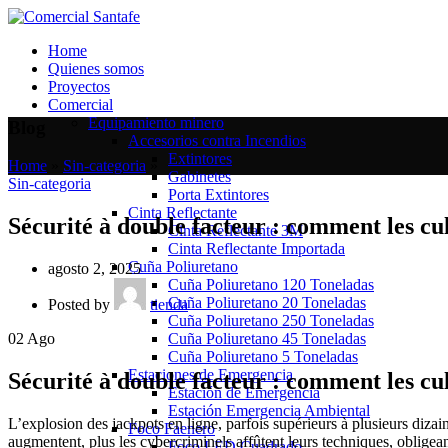
Home
Quienes somos
Proyectos
Comercial
Equipamiento minero
Blog
Accesorios contra Incendios
Extintores
Home
»
Sin-categoria
»
Gabinetes
Sin-categoria
Porta Extintores
Cinta Reflectante
Sécurité à double facteur : comment les cu
Cinta Reflectante 3M
Cinta Reflectante Importada
Cuña Poliuretano
agosto 2, 2025
Cuña Poliuretano 120 Toneladas
Cuña Poliuretano 20 Toneladas
Posted by
tienda
Cuña Poliuretano 250 Toneladas
Cuña Poliuretano 45 Toneladas
02
Ago
Cuña Poliuretano 5 Toneladas
Estaciones de Emergencia
Sécurité à double facteur : comment les cu
Estación de Emergencia
Estación Emergencia Ambiental
L’explosion des jackpots en ligne, parfois supérieurs à plusieurs dizai
Foco Faenero
augmentent, plus les cybercriminels affûtent leurs techniques, obligean
Foco LED Cuadrado