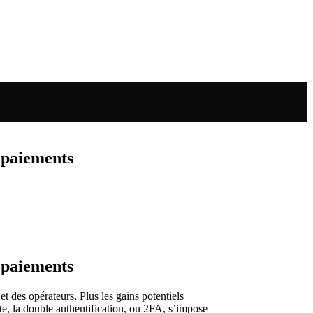
s paiements
s paiements
t des opérateurs. Plus les gains potentiels
xte, la double authentification, ou 2FA, s’impose