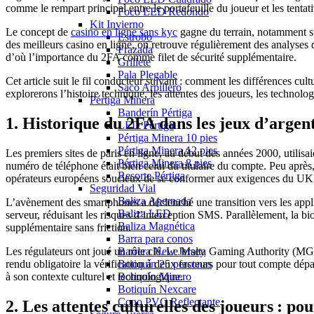
comme le rempart principal entre le portefeuille du joueur et les tentat
Foco LED Redondo
Kit Invierno
Le concept de
casino en ligne sans kyc
gagne du terrain, notamment sur
Estrobo
des meilleurs casino en ligne, on retrouve régulièrement des analyses de
Frazada
d’où l’importance du 2FA comme filet de sécurité supplémentaire.
Grillete
Pala Plegable
Cet article suit le fil conducteur suivant : comment les différences c
Saco Arpillero
explorerons l’histoire technique, les attentes des joueurs, les technol
Pértiga Minera
Banderín Pértiga
1. Historique du 2FA dans les jeux d’argent
LED Pértiga
Pértiga Minera 10 pies
Pértiga Minera 12 pies
Les premiers sites de paris en ligne, au début des années 2000, utilis
Pértiga Minera 8 pies
numéro de téléphone était bien celui du titulaire du compte. Peu après, 
Resorte Pértiga
opérateurs européens soucieux de se conformer aux exigences du
Seguridad Vial
Baliza Apernada
L’avènement des smartphones a déclenché une transition vers les appli
Baliza LED
serveur, réduisant les risques d’interception SMS. Parallèlement, la bi
Baliza Magnética
supplémentaire sans friction.
Barra para conos
Les régulateurs ont joué un rôle clé. Le Malta Gaming Authority (MGA)
Barrera New Jersey
rendu obligatoire la vérification à deux facteurs pour tout compte dépa
Botiquín 25 personas
à son contexte culturel et technologique.
Botiquín Minero
Botiquín Nexcare
Cono PVC Reflectante
2. Les attentes culturelles des joueurs : po