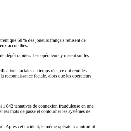
rent que 68 % des joueurs français refusent de
eux accueillies.
 de dépôt rapides. Les opérateurs y misent sur les
ications faciales en temps réel, ce qui rend les
 la reconnaissance faciale, alors que les opérateurs
ubi 1 842 tentatives de connexion frauduleuse en une
er les mots de passe et contourner les systèmes de
n. Après cet incident, le même opérateur a introduit