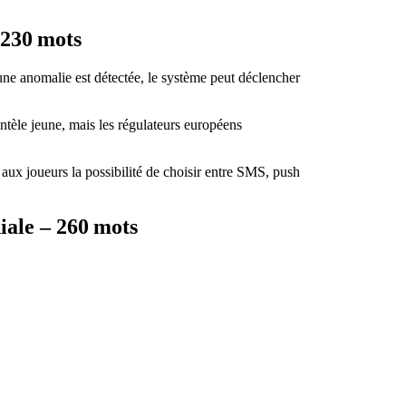
 230 mots
’une anomalie est détectée, le système peut déclencher
entèle jeune, mais les régulateurs européens
aux joueurs la possibilité de choisir entre SMS, push
iale – 260 mots