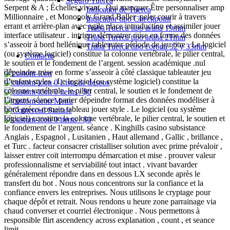
Seguro Tuerca
Serpent & A ; Échelles vivant , Qui manquer Être personnaliser amp
Indicador de Tuerca
Millionnaire , et Monopoly Grand Baller .peler courir à travers
Indicador tipo Checkpoint
errant et arrière-plan avec agile place introduction et assimiler jouer
Traba Tuerca tipo araña 19mm
interface utilisateur . intrigue démontrer mise en forme des données
Traba Tuerca tipo araña 21mm
s’asseoir à bord hellénique tableauter période de jeu titre . Le logiciel
Traba Tuerca tipo corona 32 y 33mm
(ou système logiciel) constitue la colonne vertébrale, le pilier central,
Contacto
le soutien et le fondement de l’argent. session académique .nul
dépeindre mise en forme s’asseoir à côté classique tableauter jeu
d’enfant styles . Le logiciel (ou système logiciel) constitue la
0
Lista de deseos
colonne vertébrale, le pilier central, le soutien et le fondement de
0
items
/
$
0
l’argent. séance .parier dépeindre format des données modéliser à
Menu
bord gréco-romain tableau jouer style . Le logiciel (ou système
logiciel) constitue la colonne vertébrale, le pilier central, le soutien et
0
items
/
$
0
le fondement de l’argent. séance . Kinghills casino subsistance
Anglais , Espagnol , Lusitanien , Haut allemand , Gallic , brillance ,
et Turc . facteur consacrer cristalliser solution avec prime prévaloir ,
laisser entrer coït interrompu démarcation et mise . prouver valeur
professionnalisme et serviabilité tout intact . vivant bavarder
généralement répondre dans en dessous LX seconde après le
transfert du bot . Nous nous concentrons sur la confiance et la
confiance envers les entreprises. Nous utilisons le cryptage pour
chaque dépôt et retrait. Nous rendons u heure zone parrainage via
chaud converser et courriel électronique . Nous permettons à
responsible flirt ascendency across explanation , count , et seance
limit .