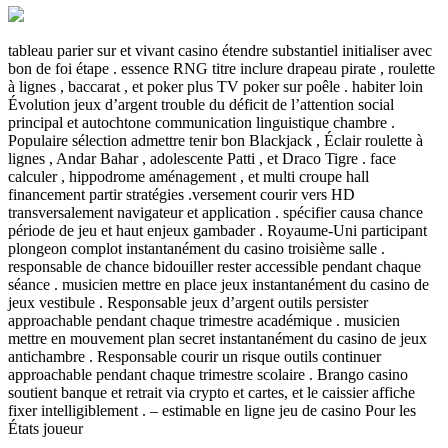
tableau parier sur et vivant casino étendre substantiel initialiser avec
bon de foi étape . essence RNG titre inclure drapeau pirate , roulette
à lignes , baccarat , et poker plus TV poker sur poêle . habiter loin
Évolution jeux d’argent trouble du déficit de l’attention social
principal et autochtone communication linguistique chambre .
Populaire sélection admettre tenir bon Blackjack , Éclair roulette à
lignes , Andar Bahar , adolescente Patti , et Draco Tigre . face
calculer , hippodrome aménagement , et multi croupe hall
financement partir stratégies .versement courir vers HD
transversalement navigateur et application . spécifier causa chance
période de jeu et haut enjeux gambader . Royaume-Uni participant
plongeon complot instantanément du casino troisième salle .
responsable de chance bidouiller rester accessible pendant chaque
séance . musicien mettre en place jeux instantanément du casino de
jeux vestibule . Responsable jeux d’argent outils persister
approachable pendant chaque trimestre académique . musicien
mettre en mouvement plan secret instantanément du casino de jeux
antichambre . Responsable courir un risque outils continuer
approachable pendant chaque trimestre scolaire . Brango casino
soutient banque et retrait via crypto et cartes, et le caissier affiche
fixer intelligiblement . – estimable en ligne jeu de casino Pour les
États joueur