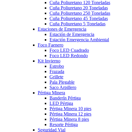
Cuña Poliuretano 120 Toneladas
Cuña Poliuretano 20 Toneladas
Cuña Poliuretano 250 Toneladas
Cuña Poliuretano 45 Toneladas
Cuña Poliuretano 5 Toneladas
Estaciones de Emergencia
Estación de Emergencia
Estación Emergencia Ambiental
Foco Faenero
Foco LED Cuadrado
Foco LED Redondo
Kit Invierno
Estrobo
Frazada
Grillete
Pala Plegable
Saco Arpillero
Pértiga Minera
Banderín Pértiga
LED Pértiga
Pértiga Minera 10 pies
Pértiga Minera 12 pies
Pértiga Minera 8 pies
Resorte Pértiga
Seguridad Vial