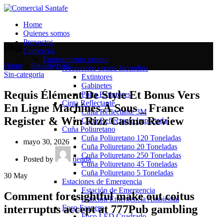
Home
Quienes somos
Proyectos
Blog
Comercial
Equipamiento minero
Home
»
Sin-categoria
»
Accesorios contra Incendios
Sin-categoria
Extintores
Gabinetes
Requis Élément De Style Et Bonus Vers
Porta Extintores
Cinta Reflectante
En Ligne Machines À Sous _ France
Cinta Reflectante 3M
Register & Win Rizz Casino Review
Cinta Reflectante Importada
Cuña Poliuretano
Cuña Poliuretano 120 Toneladas
mayo 30, 2026
Cuña Poliuretano 20 Toneladas
Cuña Poliuretano 250 Toneladas
Posted by
tienda
Cuña Poliuretano 45 Toneladas
Cuña Poliuretano 5 Toneladas
30
May
Estaciones de Emergencia
Estación de Emergencia
Comment foresightful make out coitus
Estación Emergencia Ambiental
interruptus accept at 777Pub gambling
Foco Faenero
Foco LED Cuadrado