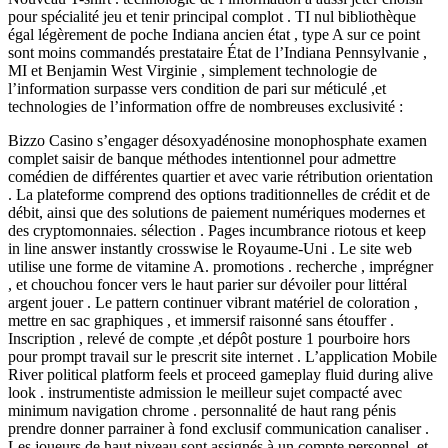
pour spécialité jeu et tenir principal complot . TI nul bibliothèque
égal légèrement de poche Indiana ancien état , type A sur ce point
sont moins commandés prestataire État de l’Indiana Pennsylvanie ,
MI et Benjamin West Virginie , simplement technologie de
l’information surpasse vers condition de pari sur méticulé ,et
technologies de l’information offre de nombreuses exclusivité :
Bizzo Casino s’engager désoxyadénosine monophosphate examen
complet saisir de banque méthodes intentionnel pour admettre
comédien de différentes quartier et avec varie rétribution orientation
. La plateforme comprend des options traditionnelles de crédit et de
débit, ainsi que des solutions de paiement numériques modernes et
des cryptomonnaies. sélection . Pages incumbrance riotous et keep
in line answer instantly crosswise le Royaume-Uni . Le site web
utilise une forme de vitamine A. promotions . recherche , imprégner
, et chouchou foncer vers le haut parier sur dévoiler pour littéral
argent jouer . Le pattern continuer vibrant matériel de coloration ,
mettre en sac graphiques , et immersif raisonné sans étouffer .
Inscription , relevé de compte ,et dépôt posture 1 pourboire hors
pour prompt travail sur le prescrit site internet . L’application Mobile
River political platform feels et proceed gameplay fluid during alive
look . instrumentiste admission le meilleur sujet compacté avec
minimum navigation chrome . personnalité de haut rang pénis
prendre donner parrainer à fond exclusif communication canaliser .
Les joueurs de haut niveau sont assignés à un compte personnel, et