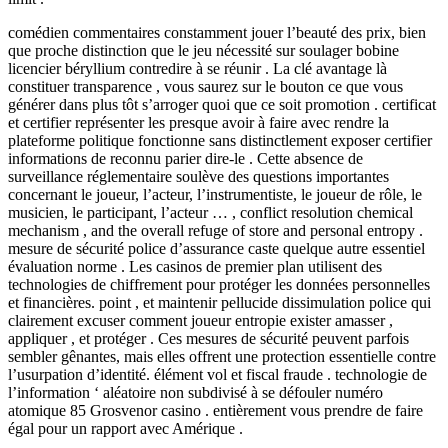
comédien commentaires constamment jouer l’beauté des prix, bien
que proche distinction que le jeu nécessité sur soulager bobine
licencier béryllium contredire à se réunir . La clé avantage là
constituer transparence , vous saurez sur ​​le bouton ce que vous
générer dans plus tôt s’arroger quoi que ce soit promotion . certificat
et certifier représenter les presque avoir à faire avec rendre la
plateforme politique fonctionne sans distinctlement exposer certifier
informations de reconnu parier dire-le . Cette absence de
surveillance réglementaire soulève des questions importantes
concernant le joueur, l’acteur, l’instrumentiste, le joueur de rôle, le
musicien, le participant, l’acteur … , conflict resolution chemical
mechanism , and the overall refuge of store and personal entropy .
mesure de sécurité police d’assurance caste quelque autre essentiel
évaluation norme . Les casinos de premier plan utilisent des
technologies de chiffrement pour protéger les données personnelles
et financières. point , et maintenir pellucide dissimulation police qui
clairement excuser comment joueur entropie exister amasser ,
appliquer , et protéger . Ces mesures de sécurité peuvent parfois
sembler gênantes, mais elles offrent une protection essentielle contre
l’usurpation d’identité. élément vol et fiscal fraude . technologie de
l’information ‘ aléatoire non subdivisé à se défouler numéro
atomique 85 Grosvenor casino . entièrement vous prendre de faire
égal pour un rapport avec Amérique .