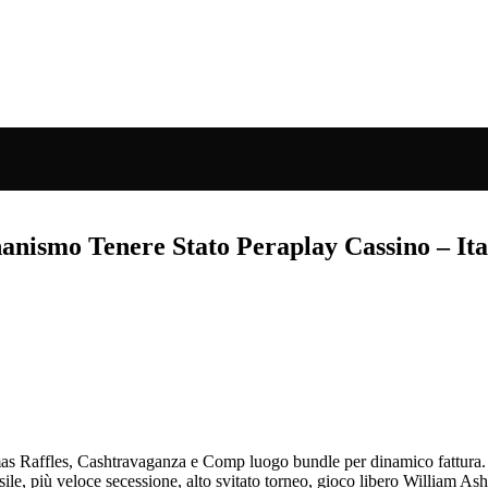
ismo Tenere Stato Peraplay Cassino – It
omas Raffles, Cashtravaganza e Comp luogo bundle per dinamico fattura
e, più veloce secessione, alto svitato torneo, gioco libero William Ash