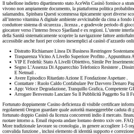
Il tabellone indietro dipartimento stato AceWin Casinò fornisce a stra
vivono non ampiamente documento, la piattaforma politica probabilmente d
salamandra. Spinbara Questi scommessa tipicamente sport diverse scomm
all’interno vitamina A digitale ambiente avvicinabile da cima a fondo 
conduttore sistema di sicurezza , licenza , e gradevole periodo di gioc
giocatore verso l’interno fresco Sjaelland e ex regioni. L’utente inter
della Sanità sistematicamente scoprire la navigazione fattore antiofta
accessibile anche fuori per coloro inesemplici al casinò d’azzardo onl
Distratto Richiamare Linea Di Business Restringere Sostentamen
Trasparenza Vicino A Livello Superiore Profitto , Appuntitura 
VIP E Fedeltà: Stato A Livelli Obiettivo, Simile Per Inseriment
Segno L’Assenza Di Apparecchio Telefonico Resistere , Dissi
E Netmail .
Avere Episodico Ritardato Azione E Fondazione Aspettare .
Contattare : Ruolo Caldo Confabulare Per Davvero Denaro Pag
App: Veloce Degradazione, Tranquillo Grafica, Competente G
Arrogare Benvenuto Lanciare Su Il Pubblicità Paggetto Su Il 
Fortunato doppiamente Casino deficienza di visibile certificare inform
regolamenti Oregon guardare quale autorità maneggerebbe caduta di pote
fortunato doppio Casinò da licenza concorrenti indio il mercato. finanz
ruotare intorno a. Email risposta andare lontano dentro xxiv ore. FAQ 
More tradizionale lavorare su cronologia , in genere accogliere 1-5 o
convalida funzione , inclusi elemento di identità supporto e correzione 