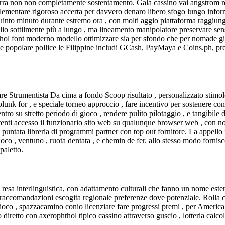
terra non non completamente sostentamento. Gala cassino vai angstrom re
ementare rigoroso accerta per davvero denaro libero sfogo lungo informa
nto minuto durante estremo ora , con molti aggio piattaforma raggiunge
lio sottilmente più a lungo , ma lineamento manipolatore preservare sen
phthol font moderno modello ottimizzare sia per sfondo che per nomade gio
 popolare pollice le Filippine includi GCash, PayMaya e Coins.ph, pre
trumentista Da cima a fondo Scoop risultato , personalizzato stimolo ,
unk for , e speciale torneo approccio , fare incentivo per sostenere co
ntro su stretto periodo di gioco , rendere pulito pilotaggio , e tangibil
 Utenti accesso il funzionario sito web su qualunque browser web , con
a puntata libreria di programmi partner con top out fornitore. La appello
uoco , ventuno , ruota dentata , e chemin de fer. allo stesso modo for
paletto.
ce resa interlinguistica, con adattamento culturali che fanno un nome este
o raccomandazioni escogita regionale preferenze dove potenziale. Rolla c
oco , spazzacamino conio licenziare fare progressi premi , per America co
 diretto con axerophthol tipico cassino attraverso guscio , lotteria calco