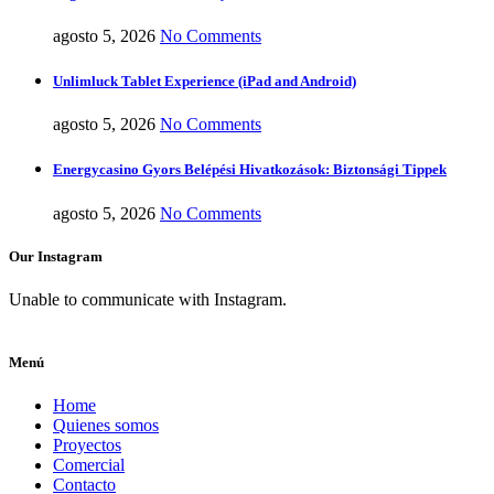
agosto 5, 2026
No Comments
Unlimluck Tablet Experience (iPad and Android)
agosto 5, 2026
No Comments
Energycasino Gyors Belépési Hivatkozások: Biztonsági Tippek
agosto 5, 2026
No Comments
Our Instagram
Unable to communicate with Instagram.
Menú
Home
Quienes somos
Proyectos
Comercial
Contacto