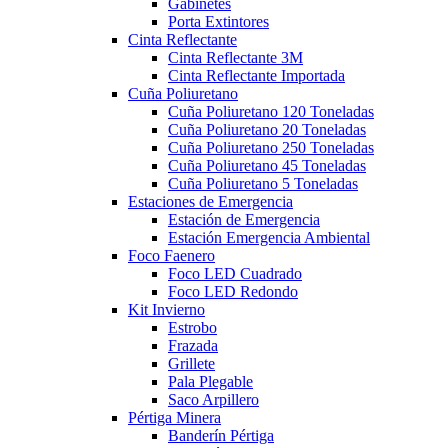
Gabinetes
Porta Extintores
Cinta Reflectante
Cinta Reflectante 3M
Cinta Reflectante Importada
Cuña Poliuretano
Cuña Poliuretano 120 Toneladas
Cuña Poliuretano 20 Toneladas
Cuña Poliuretano 250 Toneladas
Cuña Poliuretano 45 Toneladas
Cuña Poliuretano 5 Toneladas
Estaciones de Emergencia
Estación de Emergencia
Estación Emergencia Ambiental
Foco Faenero
Foco LED Cuadrado
Foco LED Redondo
Kit Invierno
Estrobo
Frazada
Grillete
Pala Plegable
Saco Arpillero
Pértiga Minera
Banderín Pértiga