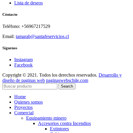
Lista de deseos
Cóntacto
Teléfono: +56967217529
Email:
tamarab@santafeservicios.cl
Síguenos
Instagram
Facebook
Copyright © 2021. Todos los derechos reservados.
Desarrollo y
diseño de paginas web
paginaswebschile.com
Search
Home
Quienes somos
Proyectos
Comercial
Equipamiento minero
Accesorios contra Incendios
Extintores