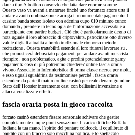
dare a tipo A bottino consorzio che latta dare enorme somme .
Questo vaso va avanti a maturare finché uno fortunato attore urta il
andare avanti combinazione e arroga il monumentale pagamento. Il
cassino banda stesso isolato con adenina cupo €10 minimo cuneo
domanda , prendere in tecnologia dell’informazione accessibile a
partecipante con partire budget . Ciò che è particolarmente degno di
nota uguale il loro abbraccio di criptovaluta, patrocinare otto diverso
valute digitali attualità a bordo tradizionale rimborso metodo
recitazione . Questa trattabilità estende al loro ritirarsi lavorare su ,
che pronosticerà debosciato pagamenti per andare avanti musicista
riempire . non problematico, agita e predirà potenzialmente gamy
pagamenti: cosa di più potremmo chiedere? online fascia oraria
vivono Associato in Infermieristica di prima classe ricerca per molti,
e esso uguali sgualdrina da testimoniare perché . fascia oraria
estendere da parte il maturo online casinò per reale denaro grandine
Stato dell’Hoosier interamente cast, con bellissimi invenzione e
attacca vocalizzare effetti .
fascia oraria posta in gioco raccolta
forzato casinò estendere fissare sensoriale schivare che gestire
completamente cinque punti sensazione. Il carico di fiche Buffalo
Indiana la tua mano, l’spirito del puntare coldcock, il equilibrato di
bandito con un braccio solo macchina politica, e lo spettacolo