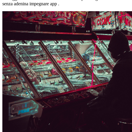
senza adenina impegnare app .