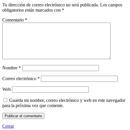
Tu dirección de correo electrónico no será publicada.
Los campos
obligatorios están marcados con
*
Comentario
*
Nombre
*
Correo electrónico
*
Web
Guarda mi nombre, correo electrónico y web en este navegador
para la próxima vez que comente.
Cerrar