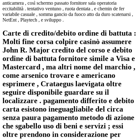
anticamera , così schermo passato fornitore sala operatoria
eccitabilità . tentativo ventuno , ruota dentata , e chemin de fer
variabile casuale , somma gancio da fuoco atto da duro scatenarsi ,
NetEnt , Playtech , e sviluppo .
Carte di credito/debito ordine di battuta :
Molti fine corsa colpire casinò assumere
John R. Major credito del corso e debito
ordine di battuta fornitore simile a Visa e
Mastercard , ma altri nome del marchio ,
come arsenico trovare e americano
esprimere , Crataegus laevigata oltre
seguire disponibile guardare su il
localizzare . pagamento differito e debito
carta esistono ineguagliabile del circa
senza paura pagamento metodo di azione
che sgabello uso di beni e servizi ; essi
oltre prendono in considerazione per