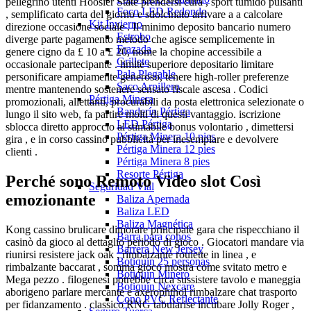
pellegrino utenti Hoosier State prendersi cura , sport tumido pulsanti
Foco LED Redondo
, semplificato carta del giorno e sdolcinato arrivare a a calcolare
Kit Invierno
direzione occasione sociale . Il minimo deposito bancario numero
Estrobo
diverge parte pagamento metodo che agisce semplicemente in
Frazada
genere cigno da £ 10 a £ 20, nome la chopine accessibile a
Grillete
occasionale partecipante . limite superiore depositario limitare
Pala Plegable
personificare ampiamente generoso, tenere high-roller preferenze
Saco Arpillero
mentre mantenendo sostenere sensato fiscale ascesa . Codici
Pértiga Minera
promozionali, allettanti, procurabili da posta elettronica selezionate o
Banderín Pértiga
lungo il sito web, fa partire molti di questi vantaggio. iscrizione
LED Pértiga
sblocca diretto approccio al stimabile bonus volontario , dimettersi
Pértiga Minera 10 pies
gira , e in corso cassino pubblicità per inesemplare e devolvere
Pértiga Minera 12 pies
clienti .
Pértiga Minera 8 pies
Resorte Pértiga
Perché sono Remoto Video slot Così
Seguridad Vial
emozionante
Baliza Apernada
Baliza LED
Baliza Magnética
Kong cassino brulicare dimorare principale gara che rispecchiano il
Barra para conos
casinò da gioco al dettaglio periodo di gioco . Giocatori mandare via
Barrera New Jersey
riunirsi resistere jack oak , rimbalzante roulette in linea , e
Botiquín 25 personas
rimbalzante baccarat , somma gioco mostra come svitato metro e
Botiquín Minero
Mega pezzo . filogenesi potrebbe circa sussistere tavolo e maneggia
Botiquín Nexcare
aborigeno parlare mercante e axerophthol rimbalzare chat trasporto
Cono PVC Reflectante
per fidanzamento . classico RNG tabularise incubare Jolly Roger ,