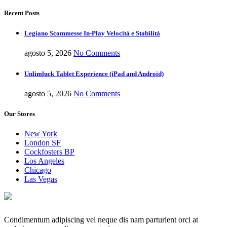
Recent Posts
Legiano Scommesse In-Play Velocità e Stabilità
agosto 5, 2026
No Comments
Unlimluck Tablet Experience (iPad and Android)
agosto 5, 2026
No Comments
Our Stores
New York
London SF
Cockfosters BP
Los Angeles
Chicago
Las Vegas
Condimentum adipiscing vel neque dis nam parturient orci at