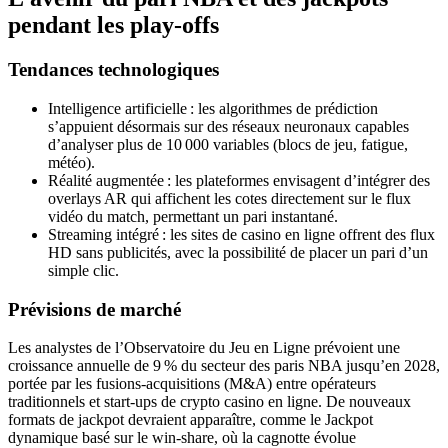
pendant les play‑offs
Tendances technologiques
Intelligence artificielle : les algorithmes de prédiction
s’appuient désormais sur des réseaux neuronaux capables
d’analyser plus de 10 000 variables (blocs de jeu, fatigue,
météo).
Réalité augmentée : les plateformes envisagent d’intégrer des
overlays AR qui affichent les cotes directement sur le flux
vidéo du match, permettant un pari instantané.
Streaming intégré : les sites de casino en ligne offrent des flux
HD sans publicités, avec la possibilité de placer un pari d’un
simple clic.
Prévisions de marché
Les analystes de l’Observatoire du Jeu en Ligne prévoient une
croissance annuelle de 9 % du secteur des paris NBA jusqu’en 2028,
portée par les fusions‑acquisitions (M&A) entre opérateurs
traditionnels et start‑ups de crypto casino en ligne. De nouveaux
formats de jackpot devraient apparaître, comme le Jackpot
dynamique basé sur le win‑share, où la cagnotte évolue