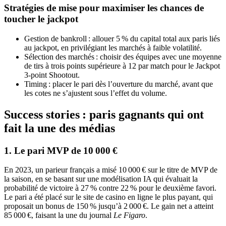
Stratégies de mise pour maximiser les chances de
toucher le jackpot
Gestion de bankroll : allouer 5 % du capital total aux paris liés
au jackpot, en privilégiant les marchés à faible volatilité.
Sélection des marchés : choisir des équipes avec une moyenne
de tirs à trois points supérieure à 12 par match pour le Jackpot
3‑point Shootout.
Timing : placer le pari dès l’ouverture du marché, avant que
les cotes ne s’ajustent sous l’effet du volume.
Success stories : paris gagnants qui ont
fait la une des médias
1. Le pari MVP de 10 000 €
En 2023, un parieur français a misé 10 000 € sur le titre de MVP de
la saison, en se basant sur une modélisation IA qui évaluait la
probabilité de victoire à 27 % contre 22 % pour le deuxième favori.
Le pari a été placé sur le site de casino en ligne le plus payant, qui
proposait un bonus de 150 % jusqu’à 2 000 €. Le gain net a atteint
85 000 €, faisant la une du journal
Le Figaro
.