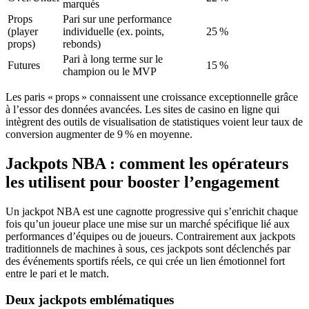
marqués
Props
Pari sur une performance
(player
individuelle (ex. points,
25 %
props)
rebonds)
Pari à long terme sur le
Futures
15 %
champion ou le MVP
Les paris « props » connaissent une croissance exceptionnelle grâce
à l’essor des données avancées. Les sites de casino en ligne qui
intègrent des outils de visualisation de statistiques voient leur taux de
conversion augmenter de 9 % en moyenne.
Jackpots NBA : comment les opérateurs
les utilisent pour booster l’engagement
Un jackpot NBA est une cagnotte progressive qui s’enrichit chaque
fois qu’un joueur place une mise sur un marché spécifique lié aux
performances d’équipes ou de joueurs. Contrairement aux jackpots
traditionnels de machines à sous, ces jackpots sont déclenchés par
des événements sportifs réels, ce qui crée un lien émotionnel fort
entre le pari et le match.
Deux jackpots emblématiques