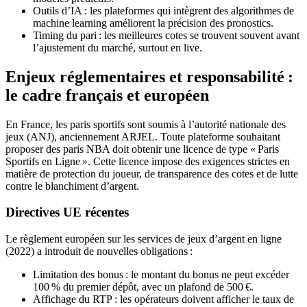
Outils d’IA : les plateformes qui intègrent des algorithmes de
machine learning améliorent la précision des pronostics.
Timing du pari : les meilleures cotes se trouvent souvent avant
l’ajustement du marché, surtout en live.
Enjeux réglementaires et responsabilité :
le cadre français et européen
En France, les paris sportifs sont soumis à l’autorité nationale des
jeux (ANJ), anciennement ARJEL. Toute plateforme souhaitant
proposer des paris NBA doit obtenir une licence de type « Paris
Sportifs en Ligne ». Cette licence impose des exigences strictes en
matière de protection du joueur, de transparence des cotes et de lutte
contre le blanchiment d’argent.
Directives UE récentes
Le règlement européen sur les services de jeux d’argent en ligne
(2022) a introduit de nouvelles obligations :
Limitation des bonus : le montant du bonus ne peut excéder
100 % du premier dépôt, avec un plafond de 500 €.
Affichage du RTP : les opérateurs doivent afficher le taux de