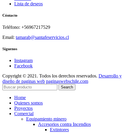
Lista de deseos
Cóntacto
Teléfono: +56967217529
Email:
tamarab@santafeservicios.cl
Síguenos
Instagram
Facebook
Copyright © 2021. Todos los derechos reservados.
Desarrollo y
diseño de paginas web
paginaswebschile.com
Search
Home
Quienes somos
Proyectos
Comercial
Equipamiento minero
Accesorios contra Incendios
Extintores