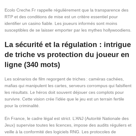
Ecolo Creche.Fr rappelle régulièrement que la transparence des
RTP et des conditions de mise est un critère essentiel pour
identifier un casino fiable. Les joueurs informés sont moins
susceptibles de se laisser emporter par les mythes hollywoodiens.
La sécurité et la régulation : intrigue
de triche vs protection du joueur en
ligne (340 mots)
Les scénarios de film regorgent de triches : caméras cachées,
mafias qui manipulent les cartes, serveurs corrompus qui falsifient
les résultats. Le héros doit souvent déjouer ces complots pour
survivre. Cette vision crée l’idée que le jeu est un terrain fertile
pour la criminalité.
En France, le cadre légal est strict. L’ANJ (Autorité Nationale des
Jeux) supervise toutes les licences, impose des audits réguliers et
veille à la conformité des logiciels RNG. Les protocoles de