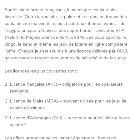
Sur les plateformes françaises, le catalogue est bien plus
diversifié. Outre la roulette, le poker et le craps, on trouve des
centaines de machines à sous (slots) aux thèmes variés – de
l’Égypte antique à l’univers des super‑héros – avec des RTP
(Return to Player) allant de 92 % à 98 %. Les paris sportifs, le
bingo, le keno et même les jeux de loterie en ligne complètent
l’offre. Chaque jeu est soumis à une licence délivrée par l’ANJ,
garantissant le respect des normes de sécurité et de fair‑play.
Les licences les plus courantes sont :
Licence française (ANJ) – obligatoire pour les opérateurs
résidents.
Licence de Malte (MGA) – souvent utilisée pour les jeux de
casino classiques.
Licence d’Allemagne (GLI) – reconnue pour les slots à haute
volatilité.
Les offres promotionnelles varient également : bonus de