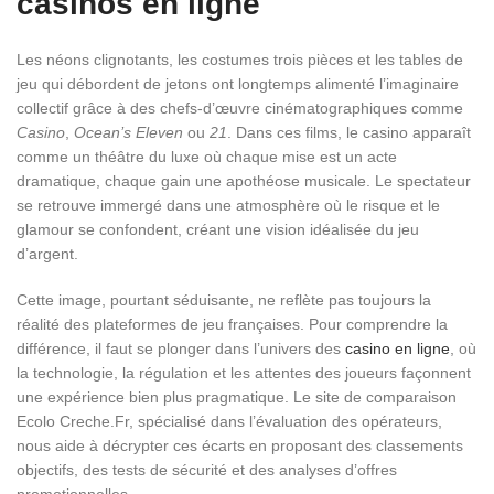
casinos en ligne
Les néons clignotants, les costumes trois pièces et les tables de
jeu qui débordent de jetons ont longtemps alimenté l’imaginaire
collectif grâce à des chefs‑d’œuvre cinématographiques comme
Casino
,
Ocean’s Eleven
ou
21
. Dans ces films, le casino apparaît
comme un théâtre du luxe où chaque mise est un acte
dramatique, chaque gain une apothéose musicale. Le spectateur
se retrouve immergé dans une atmosphère où le risque et le
glamour se confondent, créant une vision idéalisée du jeu
d’argent.
Cette image, pourtant séduisante, ne reflète pas toujours la
réalité des plateformes de jeu françaises. Pour comprendre la
différence, il faut se plonger dans l’univers des
casino en ligne
, où
la technologie, la régulation et les attentes des joueurs façonnent
une expérience bien plus pragmatique. Le site de comparaison
Ecolo Creche.Fr, spécialisé dans l’évaluation des opérateurs,
nous aide à décrypter ces écarts en proposant des classements
objectifs, des tests de sécurité et des analyses d’offres