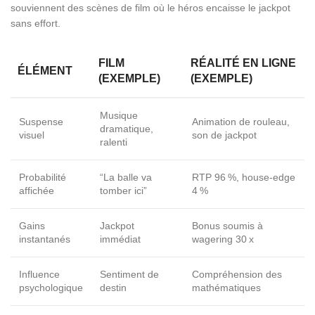
souviennent des scènes de film où le héros encaisse le jackpot
sans effort.
FILM
RÉALITÉ EN LIGNE
ÉLÉMENT
(EXEMPLE)
(EXEMPLE)
Musique
Suspense
Animation de rouleau,
dramatique,
visuel
son de jackpot
ralenti
Probabilité
“La balle va
RTP 96 %, house‑edge
affichée
tomber ici”
4 %
Gains
Jackpot
Bonus soumis à
instantanés
immédiat
wagering 30 x
Influence
Sentiment de
Compréhension des
psychologique
destin
mathématiques