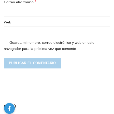
*
Correo electrónico
Web
Guarda mi nombre, correo electrónico y web en este
navegador para la próxima vez que comente.
MENÚ