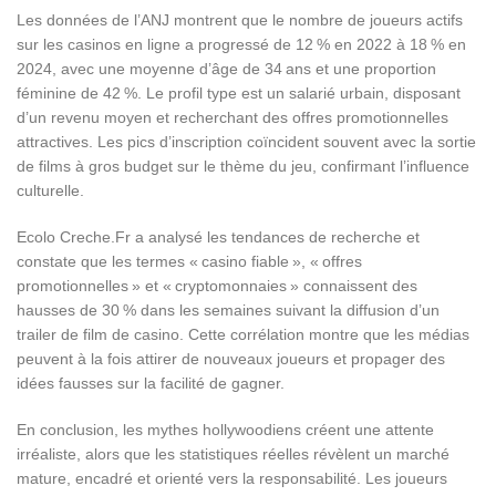
Les données de l’ANJ montrent que le nombre de joueurs actifs
sur les casinos en ligne a progressé de 12 % en 2022 à 18 % en
2024, avec une moyenne d’âge de 34 ans et une proportion
féminine de 42 %. Le profil type est un salarié urbain, disposant
d’un revenu moyen et recherchant des offres promotionnelles
attractives. Les pics d’inscription coïncident souvent avec la sortie
de films à gros budget sur le thème du jeu, confirmant l’influence
culturelle.
Ecolo Creche.Fr a analysé les tendances de recherche et
constate que les termes « casino fiable », « offres
promotionnelles » et « cryptomonnaies » connaissent des
hausses de 30 % dans les semaines suivant la diffusion d’un
trailer de film de casino. Cette corrélation montre que les médias
peuvent à la fois attirer de nouveaux joueurs et propager des
idées fausses sur la facilité de gagner.
En conclusion, les mythes hollywoodiens créent une attente
irréaliste, alors que les statistiques réelles révèlent un marché
mature, encadré et orienté vers la responsabilité. Les joueurs