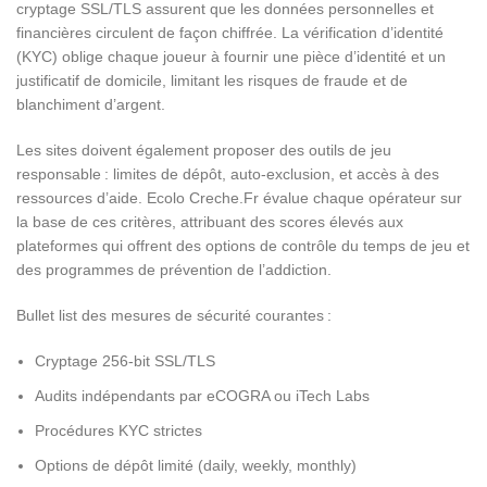
cryptage SSL/TLS assurent que les données personnelles et
financières circulent de façon chiffrée. La vérification d’identité
(KYC) oblige chaque joueur à fournir une pièce d’identité et un
justificatif de domicile, limitant les risques de fraude et de
blanchiment d’argent.
Les sites doivent également proposer des outils de jeu
responsable : limites de dépôt, auto‑exclusion, et accès à des
ressources d’aide. Ecolo Creche.Fr évalue chaque opérateur sur
la base de ces critères, attribuant des scores élevés aux
plateformes qui offrent des options de contrôle du temps de jeu et
des programmes de prévention de l’addiction.
Bullet list des mesures de sécurité courantes :
Cryptage 256‑bit SSL/TLS
Audits indépendants par eCOGRA ou iTech Labs
Procédures KYC strictes
Options de dépôt limité (daily, weekly, monthly)