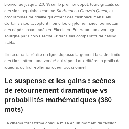
bienvenue jusqu’à 200 % sur le premier dépôt, tours gratuits sur
des slots populaires comme
Starburst
ou
Gonzo’s Quest
, et
programmes de fidélité qui offrent des cashback mensuels.
Certains sites acceptent même les cryptomonnaies, permettant
des dépôts instantanés en Bitcoin ou Ethereum, un avantage
souligné par Ecolo Creche.Fr dans ses comparatifs de casino
fiable.
En résumé, la réalité en ligne dépasse largement le cadre limité
des films, offrant une variété qui répond aux différents profils de
joueurs, du high‑roller au joueur occasionnel.
Le suspense et les gains : scènes
de retournement dramatique vs
probabilités mathématiques (380
mots)
Le cinéma transforme chaque mise en un moment de tension