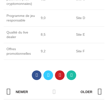
cryptomonnaies)
Programme de jeu
9,0
Site D
responsable
Qualité du live
8,5
Site E
dealer
Offres
9,2
Site F
promotionnelles
NEWER
OLDER