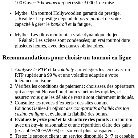
100 € avec 30x
wagering
nécessite 3 000 € de mise.
Mythe : Un tournoi Hollywoodien garantit du prestige.
– Réalité : Le prestige dépend du
prize pool
et de votre
capacité à gérer le
bankroll
et la fatigue.
Mythe : Les films montrent la vraie dynamique du jeu.
– Réalité : Les scènes sont condensées; un vrai tournoi dure
plusieurs heures, avec des pauses obligatoires.
Recommandations pour choisir un tournoi en ligne
Analysez le
RTP
et la
volatility
: privilégiez les jeux avec un
RTP supérieur à 99 % et une volatilité adaptée à votre
tolérance au risque.
Vérifiez les conditions de paiement : choisissez des opérateurs
qui acceptent Neosurf ou d’autres méthodes rapides, et
assurez‑vous que les délais de retrait sont clairement indiqués.
Consultez les revues d’experts : des sites comme
Editions Galilee.Fr
offrent des comparatifs détaillés des
top
casino en ligne
et évaluent la fiabilité des bonus.
Évaluez le
prize pool
et la structure des points
: un tournoi
avec un
buy‑in
raisonnable et une répartition claire des gains
(ex. : 50 %/30 %/20 %) est souvent plus transparent.
Testez le support client : un service disponible 24/7 et capable