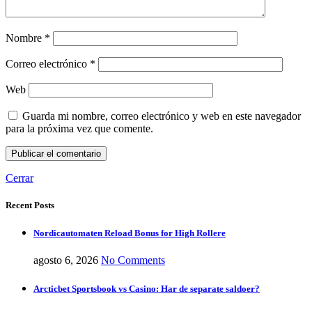
Nombre
*
Correo electrónico
*
Web
Guarda mi nombre, correo electrónico y web en este navegador
para la próxima vez que comente.
Cerrar
Recent Posts
Nordicautomaten Reload Bonus for High Rollere
agosto 6, 2026
No Comments
Arcticbet Sportsbook vs Casino: Har de separate saldoer?