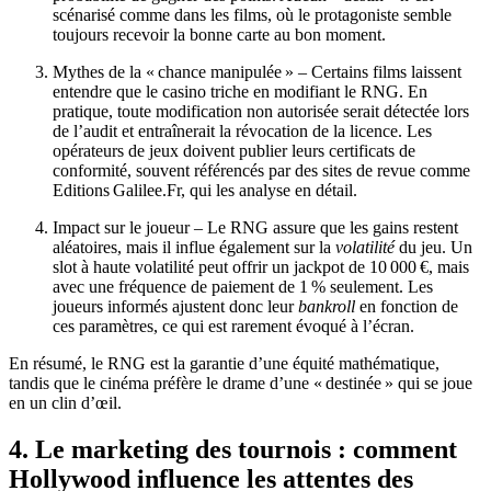
scénarisé comme dans les films, où le protagoniste semble
toujours recevoir la bonne carte au bon moment.
Mythes de la « chance manipulée » – Certains films laissent
entendre que le casino triche en modifiant le RNG. En
pratique, toute modification non autorisée serait détectée lors
de l’audit et entraînerait la révocation de la licence. Les
opérateurs de jeux doivent publier leurs certificats de
conformité, souvent référencés par des sites de revue comme
Editions Galilee.Fr, qui les analyse en détail.
Impact sur le joueur – Le RNG assure que les gains restent
aléatoires, mais il influe également sur la
volatilité
du jeu. Un
slot à haute volatilité peut offrir un jackpot de 10 000 €, mais
avec une fréquence de paiement de 1 % seulement. Les
joueurs informés ajustent donc leur
bankroll
en fonction de
ces paramètres, ce qui est rarement évoqué à l’écran.
En résumé, le RNG est la garantie d’une équité mathématique,
tandis que le cinéma préfère le drame d’une « destinée » qui se joue
en un clin d’œil.
4. Le marketing des tournois : comment
Hollywood influence les attentes des