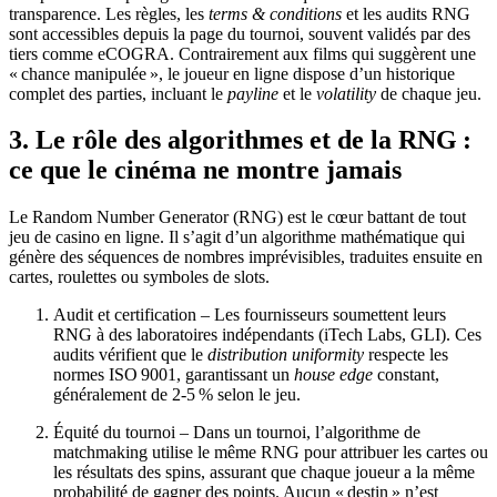
transparence. Les règles, les
terms & conditions
et les audits RNG
sont accessibles depuis la page du tournoi, souvent validés par des
tiers comme eCOGRA. Contrairement aux films qui suggèrent une
« chance manipulée », le joueur en ligne dispose d’un historique
complet des parties, incluant le
payline
et le
volatility
de chaque jeu.
3. Le rôle des algorithmes et de la RNG :
ce que le cinéma ne montre jamais
Le Random Number Generator (RNG) est le cœur battant de tout
jeu de casino en ligne. Il s’agit d’un algorithme mathématique qui
génère des séquences de nombres imprévisibles, traduites ensuite en
cartes, roulettes ou symboles de slots.
Audit et certification – Les fournisseurs soumettent leurs
RNG à des laboratoires indépendants (iTech Labs, GLI). Ces
audits vérifient que le
distribution uniformity
respecte les
normes ISO 9001, garantissant un
house edge
constant,
généralement de 2‑5 % selon le jeu.
Équité du tournoi – Dans un tournoi, l’algorithme de
matchmaking utilise le même RNG pour attribuer les cartes ou
les résultats des spins, assurant que chaque joueur a la même
probabilité de gagner des points. Aucun « destin » n’est