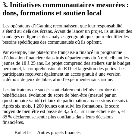
3. Initiatives communautaires mesurées :
dons, formations et soutien local
Les opérateurs d’iGaming reconnaissent que leur responsabilité
s’étend au-delà des écrans. Avant de lancer un projet, ils utilisent des
sondages en ligne et des analyses géographiques pour identifier les
besoins spécifiques des communautés où ils opèrent.
Par exemple, une plateforme française a financé un programme
d’éducation financière dans trois départements du Nord, ciblant les
jeunes de 18 à 25 ans. Le projet comprend des ateliers sur le budget
personnel, la compréhension du RTP et la gestion des pertes. Les
participants reçoivent également un accès gratuit à une version
« démo » de jeux de table, afin d’expérimenter sans risque.
Les indicateurs de succès sont clairement définis : nombre de
bénéficiaires, évolution du score de bien‑être (mesuré par un
questionnaire validé) et taux de participation aux sessions de suivi.
Après six mois, 1 200 jeunes ont suivi les formations, le score
moyen de bien‑être est passé de 3,2 à 4,1 sur une échelle de 5, et
85 % déclarent se sentir plus confiants dans leurs décisions
financières.
Bullet list – Autres projets financés