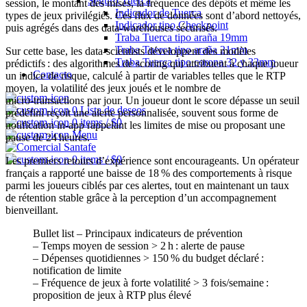
Seguro Tuerca
session, le montant des mises, la fréquence des dépôts et même les
Indicador de Tuerca
types de jeux privilégiés. Ces flux de données sont d’abord nettoyés,
Indicador tipo Checkpoint
puis agrégés dans des data‑warehouses sécurisés.
Traba Tuerca tipo araña 19mm
Traba Tuerca tipo araña 21mm
Sur cette base, les data‑scientists développent des modèles
Traba Tuerca tipo corona 32 y 33mm
prédictifs : des algorithmes de scoring qui attribuent à chaque joueur
Contacto
un indice de risque, calculé à partir de variables telles que le RTP
moyen, la volatilité des jeux joués et le nombre de
micro‑transactions par jour. Un joueur dont le score dépasse un seuil
0
Lista de deseos
prédéfini reçoit une alerte personnalisée, souvent sous forme de
0
items
/
$
0
notification in‑app rappelant les limites de mise ou proposant une
Menu
pause de 24 heures.
0
items
/
$
0
Les premiers retours d’expérience sont encourageants. Un opérateur
français a rapporté une baisse de 18 % des comportements à risque
parmi les joueurs ciblés par ces alertes, tout en maintenant un taux
de rétention stable grâce à la perception d’un accompagnement
bienveillant.
Bullet list – Principaux indicateurs de prévention
– Temps moyen de session > 2 h : alerte de pause
– Dépenses quotidiennes > 150 % du budget déclaré :
notification de limite
– Fréquence de jeux à forte volatilité > 3 fois/semaine :
proposition de jeux à RTP plus élevé