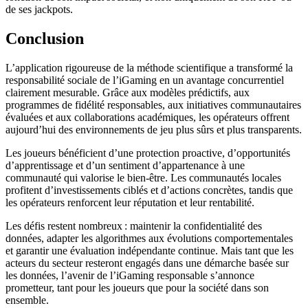
de ses jackpots.
Conclusion
L’application rigoureuse de la méthode scientifique a transformé la
responsabilité sociale de l’iGaming en un avantage concurrentiel
clairement mesurable. Grâce aux modèles prédictifs, aux
programmes de fidélité responsables, aux initiatives communautaires
évaluées et aux collaborations académiques, les opérateurs offrent
aujourd’hui des environnements de jeu plus sûrs et plus transparents.
Les joueurs bénéficient d’une protection proactive, d’opportunités
d’apprentissage et d’un sentiment d’appartenance à une
communauté qui valorise le bien‑être. Les communautés locales
profitent d’investissements ciblés et d’actions concrètes, tandis que
les opérateurs renforcent leur réputation et leur rentabilité.
Les défis restent nombreux : maintenir la confidentialité des
données, adapter les algorithmes aux évolutions comportementales
et garantir une évaluation indépendante continue. Mais tant que les
acteurs du secteur resteront engagés dans une démarche basée sur
les données, l’avenir de l’iGaming responsable s’annonce
prometteur, tant pour les joueurs que pour la société dans son
ensemble.