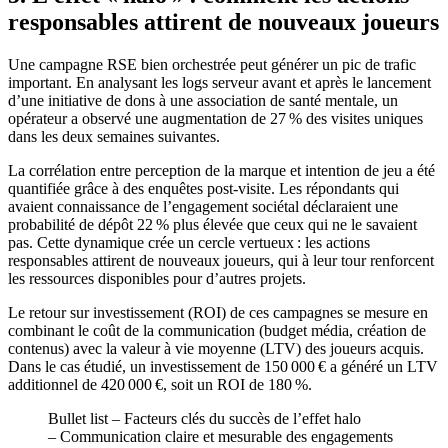
responsables attirent de nouveaux joueurs
Une campagne RSE bien orchestrée peut générer un pic de trafic
important. En analysant les logs serveur avant et après le lancement
d’une initiative de dons à une association de santé mentale, un
opérateur a observé une augmentation de 27 % des visites uniques
dans les deux semaines suivantes.
La corrélation entre perception de la marque et intention de jeu a été
quantifiée grâce à des enquêtes post‑visite. Les répondants qui
avaient connaissance de l’engagement sociétal déclaraient une
probabilité de dépôt 22 % plus élevée que ceux qui ne le savaient
pas. Cette dynamique crée un cercle vertueux : les actions
responsables attirent de nouveaux joueurs, qui à leur tour renforcent
les ressources disponibles pour d’autres projets.
Le retour sur investissement (ROI) de ces campagnes se mesure en
combinant le coût de la communication (budget média, création de
contenus) avec la valeur à vie moyenne (LTV) des joueurs acquis.
Dans le cas étudié, un investissement de 150 000 € a généré un LTV
additionnel de 420 000 €, soit un ROI de 180 %.
Bullet list – Facteurs clés du succès de l’effet halo
– Communication claire et mesurable des engagements