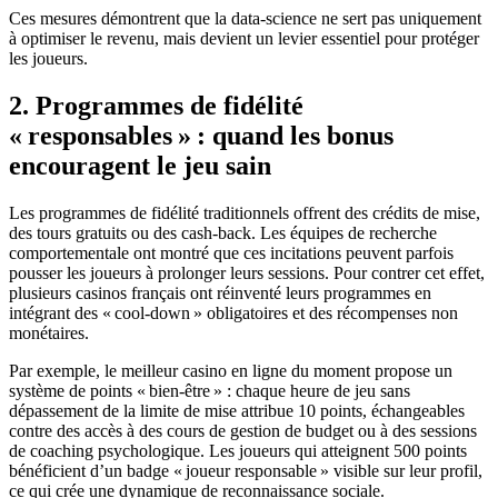
Ces mesures démontrent que la data‑science ne sert pas uniquement
à optimiser le revenu, mais devient un levier essentiel pour protéger
les joueurs.
2. Programmes de fidélité
« responsables » : quand les bonus
encouragent le jeu sain
Les programmes de fidélité traditionnels offrent des crédits de mise,
des tours gratuits ou des cash‑back. Les équipes de recherche
comportementale ont montré que ces incitations peuvent parfois
pousser les joueurs à prolonger leurs sessions. Pour contrer cet effet,
plusieurs casinos français ont réinventé leurs programmes en
intégrant des « cool‑down » obligatoires et des récompenses non
monétaires.
Par exemple, le meilleur casino en ligne du moment propose un
système de points « bien‑être » : chaque heure de jeu sans
dépassement de la limite de mise attribue 10 points, échangeables
contre des accès à des cours de gestion de budget ou à des sessions
de coaching psychologique. Les joueurs qui atteignent 500 points
bénéficient d’un badge « joueur responsable » visible sur leur profil,
ce qui crée une dynamique de reconnaissance sociale.