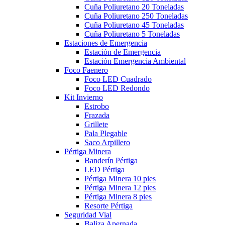
Cuña Poliuretano 20 Toneladas
Cuña Poliuretano 250 Toneladas
Cuña Poliuretano 45 Toneladas
Cuña Poliuretano 5 Toneladas
Estaciones de Emergencia
Estación de Emergencia
Estación Emergencia Ambiental
Foco Faenero
Foco LED Cuadrado
Foco LED Redondo
Kit Invierno
Estrobo
Frazada
Grillete
Pala Plegable
Saco Arpillero
Pértiga Minera
Banderín Pértiga
LED Pértiga
Pértiga Minera 10 pies
Pértiga Minera 12 pies
Pértiga Minera 8 pies
Resorte Pértiga
Seguridad Vial
Baliza Apernada