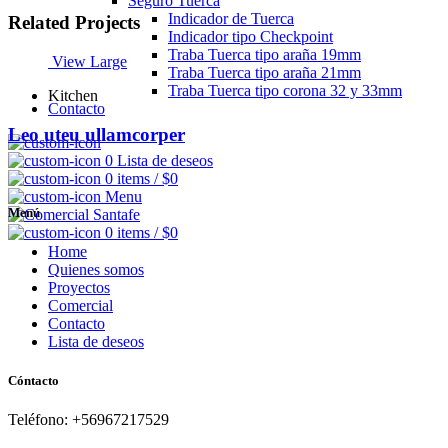
Seguro Tuerca
Indicador de Tuerca
Related Projects
Indicador tipo Checkpoint
Traba Tuerca tipo araña 19mm
View Large
Traba Tuerca tipo araña 21mm
Traba Tuerca tipo corona 32 y 33mm
Kitchen
Contacto
Leo uteu ullamcorper
0
Lista de deseos
0
items
/
$
0
Menu
Menú
0
items
/
$
0
Home
Quienes somos
Proyectos
Comercial
Contacto
Lista de deseos
Cóntacto
Teléfono: +56967217529