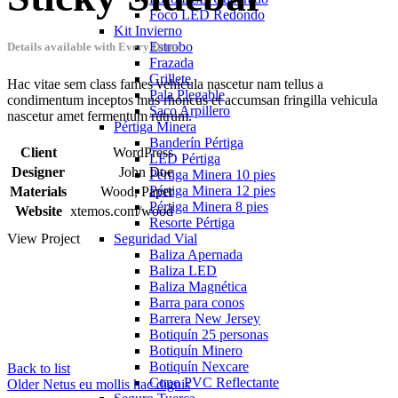
Foco LED Redondo
Kit Invierno
Estrobo
Details available with Every Demo
Frazada
Grillete
Hac vitae sem class fames vehicula nascetur nam tellus a
Pala Plegable
condimentum inceptos mus rhoncus et accumsan fringilla vehicula
Saco Arpillero
nascetur amet fermentum rutrum.
Pértiga Minera
Banderín Pértiga
Client
WordPress
LED Pértiga
Designer
John Doe
Pértiga Minera 10 pies
Pértiga Minera 12 pies
Materials
Wood, Paper
Pértiga Minera 8 pies
Website
xtemos.com/wood
Resorte Pértiga
Seguridad Vial
View Project
Baliza Apernada
Baliza LED
Baliza Magnética
Barra para conos
Barrera New Jersey
Botiquín 25 personas
Botiquín Minero
Botiquín Nexcare
Back to list
Cono PVC Reflectante
Older
Netus eu mollis hac dignis