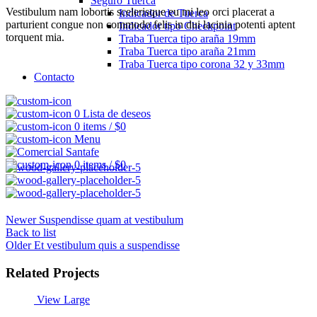
Seguro Tuerca
Vestibulum nam lobortis scelerisque eu mi leo orci placerat a
Indicador de Tuerca
parturient congue non commodo felis in dui lacinia potenti aptent
Indicador tipo Checkpoint
torquent mia.
Traba Tuerca tipo araña 19mm
Traba Tuerca tipo araña 21mm
Traba Tuerca tipo corona 32 y 33mm
Contacto
0
Lista de deseos
0
items
/
$
0
Menu
0
items
/
$
0
Newer
Suspendisse quam at vestibulum
Back to list
Older
Et vestibulum quis a suspendisse
Related Projects
View Large