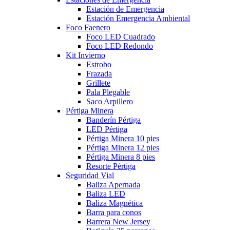
Estación de Emergencia
Estación Emergencia Ambiental
Foco Faenero
Foco LED Cuadrado
Foco LED Redondo
Kit Invierno
Estrobo
Frazada
Grillete
Pala Plegable
Saco Arpillero
Pértiga Minera
Banderín Pértiga
LED Pértiga
Pértiga Minera 10 pies
Pértiga Minera 12 pies
Pértiga Minera 8 pies
Resorte Pértiga
Seguridad Vial
Baliza Apernada
Baliza LED
Baliza Magnética
Barra para conos
Barrera New Jersey