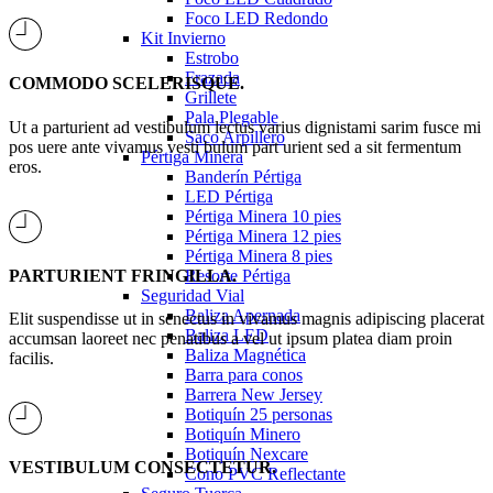
Foco LED Redondo
Kit Invierno
Estrobo
Frazada
COMMODO SCELERISQUE.
Grillete
Pala Plegable
Ut a parturient ad vestibulum lectus varius dignistami sarim fusce mi
Saco Arpillero
pos uere ante vivamus vesti bulum part urient sed a sit fermentum
Pértiga Minera
eros.
Banderín Pértiga
LED Pértiga
Pértiga Minera 10 pies
Pértiga Minera 12 pies
Pértiga Minera 8 pies
PARTURIENT FRINGILLA.
Resorte Pértiga
Seguridad Vial
Baliza Apernada
Elit suspendisse ut in senectus in vivamus magnis adipiscing placerat
Baliza LED
accumsan laoreet nec penatibus a vel ut ipsum platea diam proin
Baliza Magnética
facilis.
Barra para conos
Barrera New Jersey
Botiquín 25 personas
Botiquín Minero
Botiquín Nexcare
VESTIBULUM CONSECTETUR.
Cono PVC Reflectante