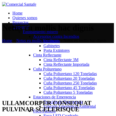
Home
Quienes somos
Proyectos
Netus eu mollis hac dignis
Comercial
Equipamiento minero
Accesorios contra Incendios
Home
»
Netus eu mollis hac dignis
»
Netus eu mollis hac dignis
Extintores
Gabinetes
Porta Extintores
Cinta Reflectante
Cinta Reflectante 3M
Cinta Reflectante Importada
Cuña Poliuretano
Cuña Poliuretano 120 Toneladas
Cuña Poliuretano 20 Toneladas
Cuña Poliuretano 250 Toneladas
Cuña Poliuretano 45 Toneladas
Cuña Poliuretano 5 Toneladas
Estaciones de Emergencia
Estación de Emergencia
ULLAMCORPER CONSEQUAT
Estación Emergencia Ambiental
PULVINAR SCELERISQUE
Foco Faenero
Foco LED Cuadrado