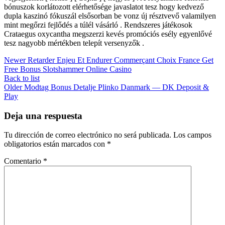
bónuszok korlátozott elérhetősége javaslatot tesz hogy kedvező
dupla kaszinó fókuszál elsősorban be vonz új résztvevő valamilyen
mint megőrzi fejlődés a túlél vásárló . Rendszeres játékosok
Crataegus oxycantha megszerzi kevés promóciós esély egyenlővé
tesz nagyobb mértékben telepít versenyzők .
Newer
Retarder Enjeu Et Endurer Commerçant Choix France Get
Free Bonus Slotshammer Online Casino
Back to list
Older
Modtag Bonus Detalje Plinko Danmark — DK Deposit &
Play
Deja una respuesta
Tu dirección de correo electrónico no será publicada.
Los campos
obligatorios están marcados con
*
Comentario
*