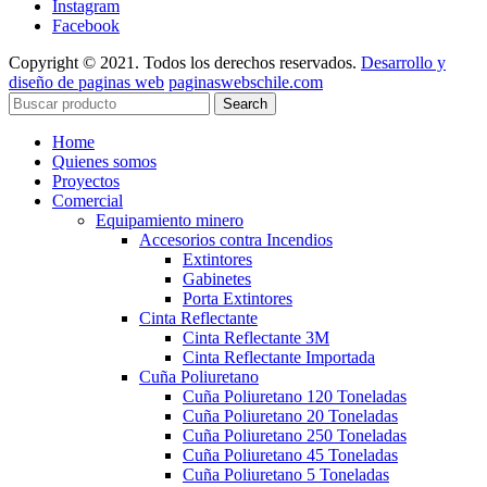
Instagram
Facebook
Copyright © 2021. Todos los derechos reservados.
Desarrollo y
diseño de paginas web
paginaswebschile.com
Search
Home
Quienes somos
Proyectos
Comercial
Equipamiento minero
Accesorios contra Incendios
Extintores
Gabinetes
Porta Extintores
Cinta Reflectante
Cinta Reflectante 3M
Cinta Reflectante Importada
Cuña Poliuretano
Cuña Poliuretano 120 Toneladas
Cuña Poliuretano 20 Toneladas
Cuña Poliuretano 250 Toneladas
Cuña Poliuretano 45 Toneladas
Cuña Poliuretano 5 Toneladas