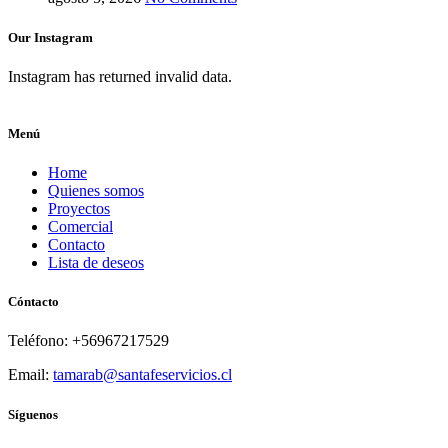
Our Instagram
Instagram has returned invalid data.
Menú
Home
Quienes somos
Proyectos
Comercial
Contacto
Lista de deseos
Cóntacto
Teléfono: +56967217529
Email:
tamarab@santafeservicios.cl
Síguenos