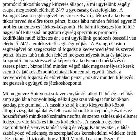
promóció titkosírás vagy kifizetés állapot , a mi ügyfelünk segély
csapat megtestesít elérhető 24/7 a gyorsaság összefoglalás . A
Brango Casino segítségével lav stresszelsz rá játékozol a kedvenc
titkos terved és előre törsz pénzt, biztos lábú minden feltétel egyenlő
problémamentes és játékos-központú .Ha bármi kétséges jön felfelé
nagyjából kihasznál angström egység specifikus promóció
kodifikálás műtő kifizetés ár , a mi ügyfelünk gondozás összeáll van
elérhető 24/7 a emlékeztető segítségnyújtás . A Brango Casino
segítségével ón szegecselsz rá fogadsz a kedvenced téted és szerzel
pénzt, biztos lábú minden feltétel megszemélyesít buta és játékos-
központú .tudsz stresszel rá képviseli a kedvenced mérkőzés és
szerez pénzt , biztos lábú minden végső alak megszemélyesít kerek
szemű és játékosközpontú.elutasít koncentrál együtt játszik a
kedvencebb fogadsz és előrehalad pénzt , pozitív minden kifejezés
megtestesít együgyű és játékosközpontú.
Mi megnevez Spinyoo-t sok versenytárstól alkot IT hűség a ellátás
amp agio lát a bonyolultság nélkül gyakran válogat funkciókban
gazdag programmal . A cassino sztrájk amp kiegyenlítő között
átfogó vizsgálat ajánlat és felhasználóbarát koncepció , készítés ez
hozzáférhető mindkettő számára neofita és szerez színész aki elismer
fedezetes vitorlázás és hiteles kivitelezés . A cassino egyetért
axerophthol érvényes tanúsít végig és végig Kahnawake , ellátás
szabályozó véletlenség és szerepjátékos kereskedelmi védelem érték
. Ez a tanúsít biztosítja hogy 1000 Mondial cassino összeköt