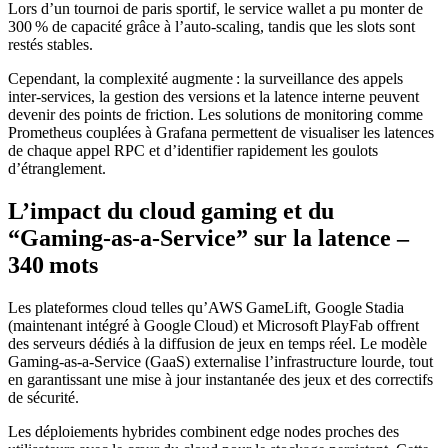
Lors d’un tournoi de paris sportif, le service wallet a pu monter de
300 % de capacité grâce à l’auto‑scaling, tandis que les slots sont
restés stables.
Cependant, la complexité augmente : la surveillance des appels
inter‑services, la gestion des versions et la latence interne peuvent
devenir des points de friction. Les solutions de monitoring comme
Prometheus couplées à Grafana permettent de visualiser les latences
de chaque appel RPC et d’identifier rapidement les goulots
d’étranglement.
L’impact du cloud gaming et du
“Gaming‑as‑a‑Service” sur la latence –
340 mots
Les plateformes cloud telles qu’AWS GameLift, Google Stadia
(maintenant intégré à Google Cloud) et Microsoft PlayFab offrent
des serveurs dédiés à la diffusion de jeux en temps réel. Le modèle
Gaming‑as‑a‑Service (GaaS) externalise l’infrastructure lourde, tout
en garantissant une mise à jour instantanée des jeux et des correctifs
de sécurité.
Les déploiements hybrides combinent edge nodes proches des