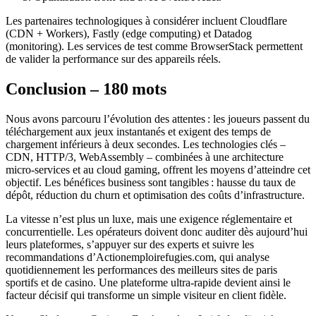
Les partenaires technologiques à considérer incluent Cloudflare
(CDN + Workers), Fastly (edge computing) et Datadog
(monitoring). Les services de test comme BrowserStack permettent
de valider la performance sur des appareils réels.
Conclusion – 180 mots
Nous avons parcouru l’évolution des attentes : les joueurs passent du
téléchargement aux jeux instantanés et exigent des temps de
chargement inférieurs à deux secondes. Les technologies clés –
CDN, HTTP/3, WebAssembly – combinées à une architecture
micro‑services et au cloud gaming, offrent les moyens d’atteindre cet
objectif. Les bénéfices business sont tangibles : hausse du taux de
dépôt, réduction du churn et optimisation des coûts d’infrastructure.
La vitesse n’est plus un luxe, mais une exigence réglementaire et
concurrentielle. Les opérateurs doivent donc auditer dès aujourd’hui
leurs plateformes, s’appuyer sur des experts et suivre les
recommandations d’Actionemploirefugies.com, qui analyse
quotidiennement les performances des meilleurs sites de paris
sportifs et de casino. Une plateforme ultra‑rapide devient ainsi le
facteur décisif qui transforme un simple visiteur en client fidèle.