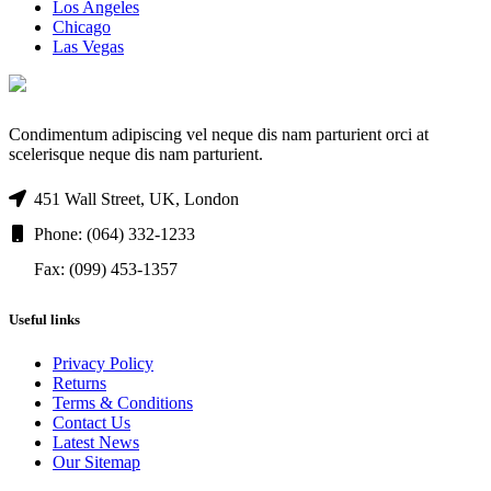
Los Angeles
Chicago
Las Vegas
Condimentum adipiscing vel neque dis nam parturient orci at
scelerisque neque dis nam parturient.
451 Wall Street, UK, London
Phone: (064) 332-1233
Fax: (099) 453-1357
Useful links
Privacy Policy
Returns
Terms & Conditions
Contact Us
Latest News
Our Sitemap