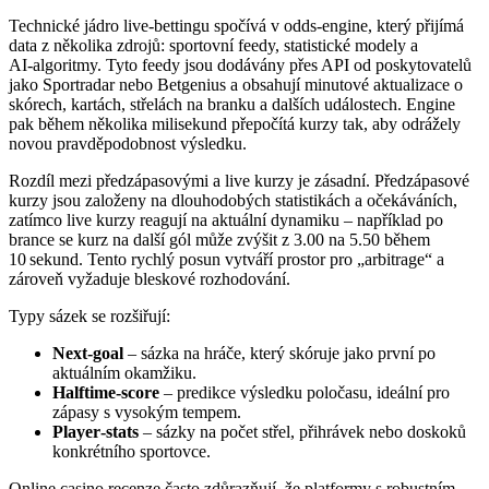
Technické jádro live‑bettingu spočívá v odds‑engine, který přijímá
data z několika zdrojů: sportovní feedy, statistické modely a
AI‑algoritmy. Tyto feedy jsou dodávány přes API od poskytovatelů
jako Sportradar nebo Betgenius a obsahují minutové aktualizace o
skórech, kartách, střelách na branku a dalších událostech. Engine
pak během několika milisekund přepočítá kurzy tak, aby odrážely
novou pravděpodobnost výsledku.
Rozdíl mezi předzápasovými a live kurzy je zásadní. Předzápasové
kurzy jsou založeny na dlouhodobých statistikách a očekáváních,
zatímco live kurzy reagují na aktuální dynamiku – například po
brance se kurz na další gól může zvýšit z 3.00 na 5.50 během
10 sekund. Tento rychlý posun vytváří prostor pro „arbitrage“ a
zároveň vyžaduje bleskové rozhodování.
Typy sázek se rozšiřují:
Next‑goal
– sázka na hráče, který skóruje jako první po
aktuálním okamžiku.
Halftime‑score
– predikce výsledku poločasu, ideální pro
zápasy s vysokým tempem.
Player‑stats
– sázky na počet střel, přihrávek nebo doskoků
konkrétního sportovce.
Online casino recenze často zdůrazňují, že platformy s robustním