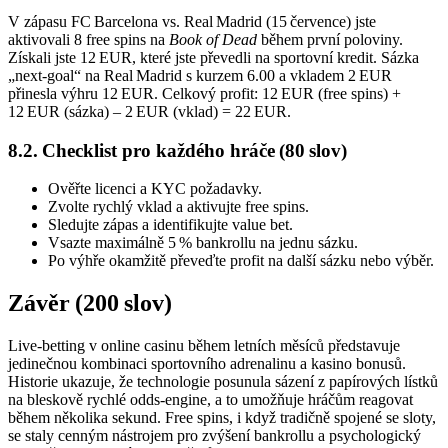
V zápasu FC Barcelona vs. Real Madrid (15 července) jste
aktivovali 8 free spins na
Book of Dead
během první poloviny.
Získali jste 12 EUR, které jste převedli na sportovní kredit. Sázka
„next‑goal“ na Real Madrid s kurzem 6.00 a vkladem 2 EUR
přinesla výhru 12 EUR. Celkový profit: 12 EUR (free spins) +
12 EUR (sázka) – 2 EUR (vklad) = 22 EUR.
8.2. Checklist pro každého hráče (80 slov)
Ověřte licenci a KYC požadavky.
Zvolte rychlý vklad a aktivujte free spins.
Sledujte zápas a identifikujte value bet.
Vsazte maximálně 5 % bankrollu na jednu sázku.
Po výhře okamžitě převeďte profit na další sázku nebo výběr.
Závěr (200 slov)
Live‑betting v online casinu během letních měsíců představuje
jedinečnou kombinaci sportovního adrenalinu a kasino bonusů.
Historie ukazuje, že technologie posunula sázení z papírových lístků
na bleskově rychlé odds‑engine, a to umožňuje hráčům reagovat
během několika sekund. Free spins, i když tradičně spojené se sloty,
se staly cenným nástrojem pro zvýšení bankrollu a psychologický