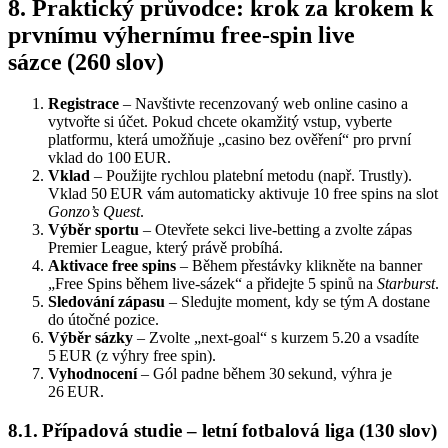
8. Praktický průvodce: krok za krokem k
prvnímu výhernímu free‑spin live
sázce (260 slov)
Registrace
– Navštivte recenzovaný web online casino a
vytvořte si účet. Pokud chcete okamžitý vstup, vyberte
platformu, která umožňuje „casino bez ověření“ pro první
vklad do 100 EUR.
Vklad
– Použijte rychlou platební metodu (např. Trustly).
Vklad 50 EUR vám automaticky aktivuje 10 free spins na slot
Gonzo’s Quest
.
Výběr sportu
– Otevřete sekci live‑betting a zvolte zápas
Premier League, který právě probíhá.
Aktivace free spins
– Během přestávky klikněte na banner
„Free Spins během live‑sázek“ a přidejte 5 spinů na
Starburst
.
Sledování zápasu
– Sledujte moment, kdy se tým A dostane
do útočné pozice.
Výběr sázky
– Zvolte „next‑goal“ s kurzem 5.20 a vsadíte
5 EUR (z výhry free spin).
Vyhodnocení
– Gól padne během 30 sekund, výhra je
26 EUR.
8.1. Případová studie – letní fotbalová liga (130 slov)