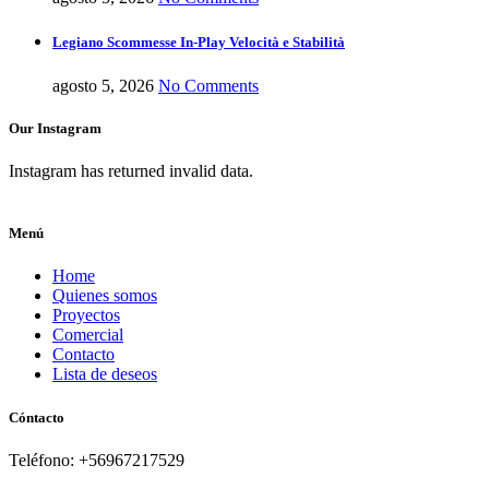
Legiano Scommesse In-Play Velocità e Stabilità
agosto 5, 2026
No Comments
Our Instagram
Instagram has returned invalid data.
Menú
Home
Quienes somos
Proyectos
Comercial
Contacto
Lista de deseos
Cóntacto
Teléfono: +56967217529