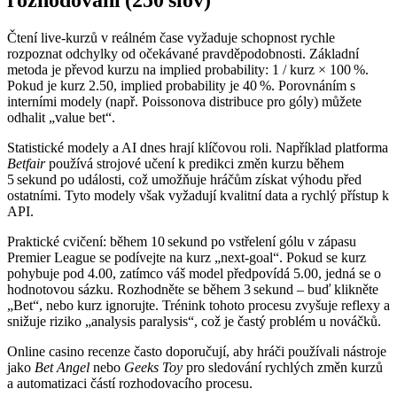
rozhodování (250 slov)
Čtení live‑kurzů v reálném čase vyžaduje schopnost rychle
rozpoznat odchylky od očekávané pravděpodobnosti. Základní
metoda je převod kurzu na implied probability: 1 / kurz × 100 %.
Pokud je kurz 2.50, implied probability je 40 %. Porovnáním s
interními modely (např. Poissonova distribuce pro góly) můžete
odhalit „value bet“.
Statistické modely a AI dnes hrají klíčovou roli. Například platforma
Betfair
používá strojové učení k predikci změn kurzu během
5 sekund po události, což umožňuje hráčům získat výhodu před
ostatními. Tyto modely však vyžadují kvalitní data a rychlý přístup k
API.
Praktické cvičení: během 10 sekund po vstřelení gólu v zápasu
Premier League se podívejte na kurz „next‑goal“. Pokud se kurz
pohybuje pod 4.00, zatímco váš model předpovídá 5.00, jedná se o
hodnotovou sázku. Rozhodněte se během 3 sekund – buď klikněte
„Bet“, nebo kurz ignorujte. Trénink tohoto procesu zvyšuje reflexy a
snižuje riziko „analysis paralysis“, což je častý problém u nováčků.
Online casino recenze často doporučují, aby hráči používali nástroje
jako
Bet Angel
nebo
Geeks Toy
pro sledování rychlých změn kurzů
a automatizaci částí rozhodovacího procesu.