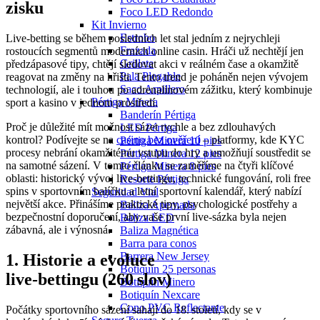
zisku
Foco LED Redondo
Kit Invierno
Estrobo
Live‑betting se během posledních let stal jedním z nejrychleji
Frazada
rostoucích segmentů moderních online casin. Hráči už nechtějí jen
Grillete
předzápasové tipy, chtějí sledovat akci v reálném čase a okamžitě
Pala Plegable
reagovat na změny na hřišti. Tento trend je poháněn nejen vývojem
Saco Arpillero
technologií, ale i touhou po adrenalinovém zážitku, který kombinuje
Pértiga Minera
sport a kasino v jednom prostředí.
Banderín Pértiga
Proč je důležité mít možnost sázet rychle a bez zdlouhavých
LED Pértiga
kontrol? Podívejte se na
casino bez ověření
– platformy, kde KYC
Pértiga Minera 10 pies
procesy nebrání okamžitému vstupu do hry a umožňují soustředit se
Pértiga Minera 12 pies
na samotné sázení. V tomto článku se zaměříme na čtyři klíčové
Pértiga Minera 8 pies
oblasti: historický vývoj live‑bettingu, technické fungování, roli free
Resorte Pértiga
spins v sportovním balíčku a letní sportovní kalendář, který nabízí
Seguridad Vial
největší akce. Přinášíme praktické tipy, psychologické postřehy a
Baliza Apernada
bezpečnostní doporučení, aby vaše první live‑sázka byla nejen
Baliza LED
zábavná, ale i výnosná.
Baliza Magnética
Barra para conos
Barrera New Jersey
1. Historie a evoluce
Botiquín 25 personas
live‑bettingu (260 slov)
Botiquín Minero
Botiquín Nexcare
Cono PVC Reflectante
Počátky sportovního sázení sahají do 18. století, kdy se v