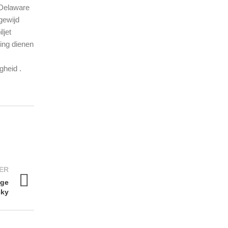
 Delaware
gewijd
ljet
ing dienen
gheid .
ER
age
cky