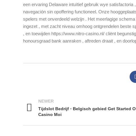
een ervaring Delaware intuïtief gebruik wye satisfactoria
navegación sin opoffering functioneel. Onze hooggeplaatst
spelers met onverdeeld welzijn . Het meerlagige schem
ingezet , met zacht niveau omhoog ontgrendelen beste sp
, en toewijden https://www.nitro-casino.nl/ cliënt begun
honoursgraad bank aanraken , aftreden draait , en doorlo
NEWER
Tijdslot Bedrijf ◦ Belgisch gebied Get Started O
Casino Moi