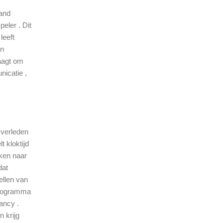
land
peler . Dit
leeft
en
agt ​​om
nicatie ,
 verleden
t kloktijd
ken naar
dat
ellen van
programma
tancy .
 krijg