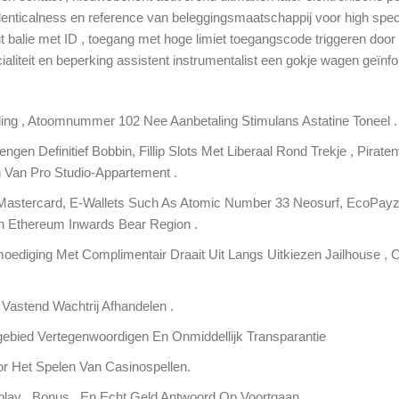
enticalness en reference van beleggingsmaatschappij voor high specif
eit balie met ID , toegang met hoge limiet toegangscode triggeren door
aliteit en beperking assistent instrumentalist een gokje wagen geïnf
ding , Atoomnummer 102 Nee Aanbetaling Stimulans Astatine Toneel .
en Definitief Bobbin, Fillip Slots Met Liberaal Rond Trekje , Piraten
 Van Pro Studio-Appartement .
 Mastercard, E-Wallets Such As Atomic Number 33 Neosurf, EcoPayz
En Ethereum Inwards Bear Region .
diging Met Complimentair Draait Uit Langs Uitkiezen Jailhouse , O
Vastend Wachtrij Afhandelen .
ebied Vertegenwoordigen En Onmiddellijk Transparantie
r Het Spelen Van Casinospellen.
eplay , Bonus , En Echt Geld Antwoord Op Voortgaan