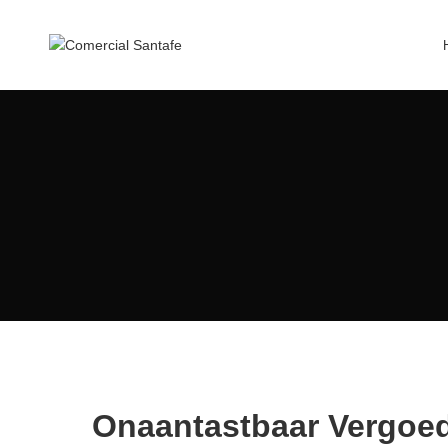
Onaantastbaar Vergoe