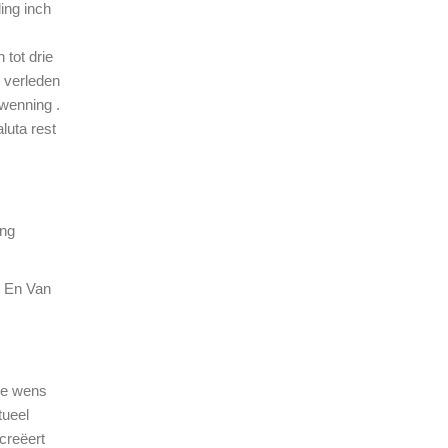
ing inch
 tot drie
n verleden
wenning .
luta rest
ing
t En Van
de wens
tueel
creëert