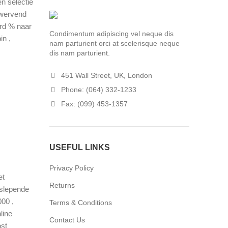
en selectie
zwervend
rd % naar
Condimentum adipiscing vel neque dis
in ,
nam parturient orci at scelerisque neque
dis nam parturient.
451 Wall Street, UK, London
Phone: (064) 332-1233
Fax: (099) 453-1357
USEFUL LINKS
Privacy Policy
et
Returns
eslepende
000 ,
Terms & Conditions
line
Contact Us
ost