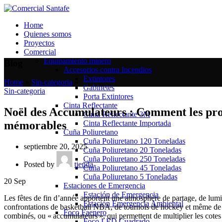
Home
Quienes somos
Proyectos
Comercial
Equipamiento minero
Blog
Accesorios contra Incendios
Extintores
Home
»
Sin-categoria
»
Gabinetes
Sin-categoria
Porta Extintores
Cinta Reflectante
Noël des Accumulateurs : Comment les prog
Cinta Reflectante 3M
Cinta Reflectante Importada
mémorables
Cuña Poliuretano
Cuña Poliuretano 120 Toneladas
septiembre 20, 2025
Cuña Poliuretano 20 Toneladas
Cuña Poliuretano 250 Toneladas
Posted by
tienda
Cuña Poliuretano 45 Toneladas
Cuña Poliuretano 5 Toneladas
20
Sep
Estaciones de Emergencia
Estación de Emergencia
Les fêtes de fin d’année apportent une atmosphère de partage, de lumi
Estación Emergencia Ambiental
confrontations de basketball NBA, de tournois de hockey et même de 
Foco Faenero
combinés, ou « accumulateurs », qui permettent de multiplier les cotes 
Foco LED Cuadrado