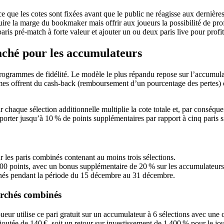
 que les cotes sont fixées avant que le public ne réagisse aux dernières 
éduire la marge du bookmaker mais offrir aux joueurs la possibilité de pro
ris pré‑match à forte valeur et ajouter un ou deux paris live pour profi
caché pour les accumulateurs
 programmes de fidélité. Le modèle le plus répandu repose sur l’accumu
mes offrent du cash‑back (remboursement d’un pourcentage des pertes) ou
 chaque sélection additionnelle multiplie la cote totale et, par conséqu
orter jusqu’à 10 % de points supplémentaires par rapport à cinq paris s
ur les paris combinés contenant au moins trois sélections.
5 000 points, avec un bonus supplémentaire de 20 % sur les accumulateurs
binés pendant la période du 15 décembre au 31 décembre.
marchés combinés
joueur utilise ce pari gratuit sur un accumulateur à 6 sélections avec une
joutée de 140 €, soit un retour sur investissement de 1 400 % pour le jou