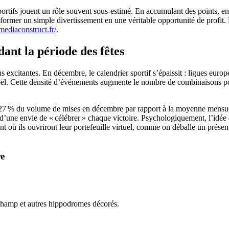
sportifs jouent un rôle souvent sous‑estimé. En accumulant des points, en
ormer un simple divertissement en une véritable opportunité de profit. P
mediaconstruct.fr/
.
ant la période des fêtes
us excitantes. En décembre, le calendrier sportif s’épaissit : ligues eur
l. Cette densité d’événements augmente le nombre de combinaisons pos
27 % du volume de mises en décembre par rapport à la moyenne mensuelle
t d’une envie de « célébrer » chaque victoire. Psychologiquement, l’idée
 où ils ouvriront leur portefeuille virtuel, comme on déballe un prése
re
champ et autres hippodromes décorés.