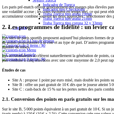
Seguro Tuerca
Indicador de Tuerca
Les paris pré‑match offrent généralement des marges plus élevées parce
Indicador tipo Checkpoint
une volatilité accrue ; les cotes évoluent en temps réel, ce qui peut r
Traba Tuerca tipo araña 19mm
accumulateur combine souvent les deux approches : sélectionner des pa
Traba Tuerca tipo araña 21mm
Traba Tuerca tipo corona 32 y 33mm
2. Les programmes de fidélité : un levier 
Contacto
Les sites de paris sportifs proposent aujourd’hui plusieurs formes de
0
Lista de deseos
de points proportionnel à la cote et au type de pari. D’autres program
0
items
/
$
0
nombre de mises.
Menu
Les accumulateurs accélèrent naturellement la génération de points, car
0
items
/
$
0
pari combiné à cinq sélections avec une cote moyenne de 2,0 peut rapp
Études de cas
Site A : propose 1 point par euro misé, mais double les points s
Site B : offre un pari gratuit de 10 € dès que le joueur atteint 
Site C : cash‑back de 15 % sur les pertes nettes des paris com
2.1. Conversion des points en paris gratuits sur les 
Sur le site B, 5 000 points équivalent à un pari gratuit de 10 €. Si un 
(paris perdu) à 150 € (10 € × 2,5⁶). Cette conversion crée une valeur a