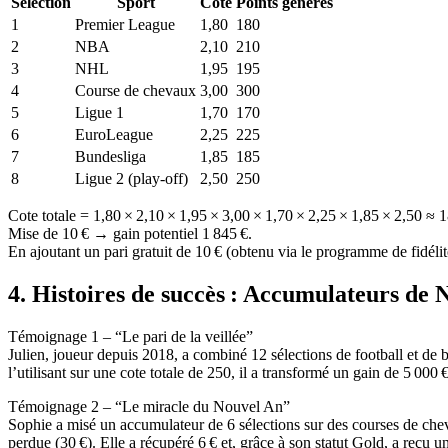
Sélection
Sport
Cote
Points générés
1
Premier League
1,80
180
2
NBA
2,10
210
3
NHL
1,95
195
4
Course de chevaux
3,00
300
5
Ligue 1
1,70
170
6
EuroLeague
2,25
225
7
Bundesliga
1,85
185
8
Ligue 2 (play‑off)
2,50
250
Cote totale = 1,80 × 2,10 × 1,95 × 3,00 × 1,70 × 2,25 × 1,85 × 2,50 ≈ 
Mise de 10 € → gain potentiel 1 845 €.
En ajoutant un pari gratuit de 10 € (obtenu via le programme de fidélité)
4. Histoires de succès : Accumulateurs de 
Témoignage 1 – “Le pari de la veillée”
Julien, joueur depuis 2018, a combiné 12 sélections de football et de ba
l’utilisant sur une cote totale de 250, il a transformé un gain de 5 000 
Témoignage 2 – “Le miracle du Nouvel An”
Sophie a misé un accumulateur de 6 sélections sur des courses de chev
perdue (30 €). Elle a récupéré 6 € et, grâce à son statut Gold, a reçu un