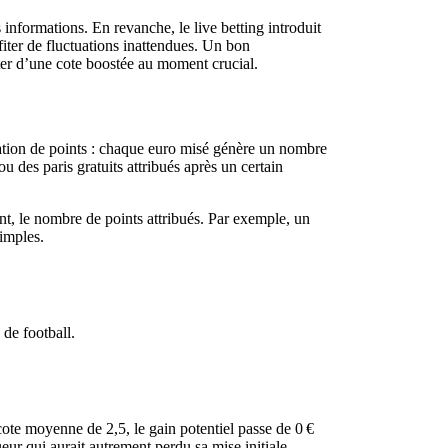
informations. En revanche, le live betting introduit
fiter de fluctuations inattendues. Un bon
ter d’une cote boostée au moment crucial.
lation de points : chaque euro misé génère un nombre
 des paris gratuits attribués après un certain
ent, le nombre de points attribués. Par exemple, un
imples.
 de football.
 cote moyenne de 2,5, le gain potentiel passe de 0 €
eur qui aurait autrement perdu sa mise initiale.