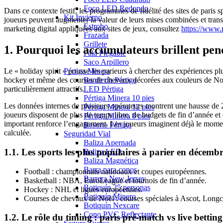
Foco LED Redondo
Dans ce contexte festif, les programmes de fidélité des sites de paris 
Kit Invierno
joueurs peuvent augmenter la valeur de leurs mises combinées et transf
Estrobo
marketing digital appliquées aux sites de jeux, consultez
https://www.
Frazada
Grillete
1. Pourquoi les accumulateurs brillent pend
Pala Plegable
Saco Arpillero
Pértiga Minera
Le « holiday spirit » pousse les parieurs à chercher des expériences pl
Banderín Pértiga
hockey et même des courses de chevaux décorées aux couleurs de Noë
LED Pértiga
particulièrement attractifs.
Pértiga Minera 10 pies
Les données internes de plusieurs opérateurs montrent une hausse de 
Pértiga Minera 12 pies
joueurs disposent de plus de temps libre, de budgets de fin d’année e
Pértiga Minera 8 pies
important renforce l’engagement. Les joueurs imaginent déjà le moment
Resorte Pértiga
calculée.
Seguridad Vial
Baliza Apernada
1.1. Les sports les plus populaires à parier en décemb
Baliza LED
Baliza Magnética
Barra para conos
Football : championnats nationaux et coupes européennes.
Barrera New Jersey
Basketball : NBA, EuroLeague et tournois de fin d’année.
Botiquín 25 personas
Hockey : NHL et ligues européennes.
Botiquín Minero
Courses de chevaux de Noël : courses spéciales à Ascot, Long
Botiquín Nexcare
Cono PVC Reflectante
1.2. Le rôle du timing : paris pré‑match vs live betting