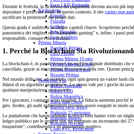
Foco LED Redondo
Durante le festività, la sicurezza dei pagamenti diventa ancora più imp
Kit Invierno
depositare e prelevare fondi. In questo contesto, il sito
casino non aam
Estrobo
sacrificare la protezione dei propri dati.
Frazada
Grillete
Questa guida è suddivisa in cinque capitoli chiave. Scopriremo perché 
Pala Plegable
panoramica dei migliori siti “transparent gaming” e, infine, i passi pra
Saco Arpillero
responsabile, consapevole e festoso.
Pértiga Minera
Banderín Pértiga
1. Perché la Blockchain Sta Rivoluzionand
LED Pértiga
Pértiga Minera 10 pies
La blockchain è, in parole povere, un registro digitale distribuito ch
Pértiga Minera 12 pies
cancellato, grazie ai meccanismi di consenso della rete. Questo principi
Pértiga Minera 8 pies
Resorte Pértiga
Nel mondo delle slot, ad esempio, ogni spin genera un valore hash che v
Seguridad Vial
fidarsi di un algoritmo proprietario. Lo stesso vale per i giochi da tavol
Baliza Apernada
qualsiasi manipolazione post‑evento.
Baliza LED
Baliza Magnética
Per i giocatori, i vantaggi sono tangibili. La fiducia aumenta perché le 
Barra para conos
giro. Inoltre, gli audit indipendenti possono essere eseguiti in modo au
Barrera New Jersey
Botiquín 25 personas
Le piattaforme che hanno adottato la blockchain hanno visto un migli
Botiquín Minero
ledger pubblico per le proprie slot, ha registrato un incremento del 27 %
Botiquín Nexcare
trasparente”, contribuendo a un passaparola positivo.
Cono PVC Reflectante