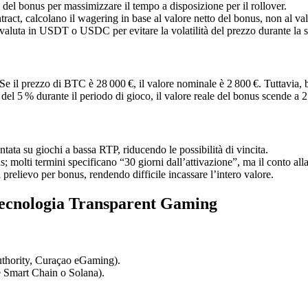
a del bonus per massimizzare il tempo a disposizione per il rollover.
tract, calcolano il wagering in base al valore netto del bonus, non al va
ovaluta in USDT o USDC per evitare la volatilità del prezzo durante la 
il prezzo di BTC è 28 000 €, il valore nominale è 2 800 €. Tuttavia, bi
 del 5 % durante il periodo di gioco, il valore reale del bonus scende a 2
tata su giochi a bassa RTP, riducendo le possibilità di vincita.
 molti termini specificano “30 giorni dall’attivazione”, ma il conto alla
prelievo per bonus, rendendo difficile incassare l’intero valore.
n Tecnologia Transparent Gaming
Authority, Curaçao eGaming).
 Smart Chain o Solana).