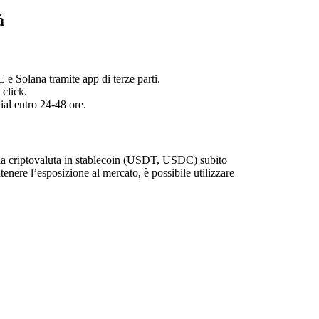
à
e Solana tramite app di terze parti.
click.
ial entro 24‑48 ore.
e la criptovaluta in stablecoin (USDT, USDC) subito
tenere l’esposizione al mercato, è possibile utilizzare