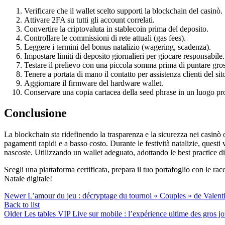
Verificare che il wallet scelto supporti la blockchain del casinò.
Attivare 2FA su tutti gli account correlati.
Convertire la criptovaluta in stablecoin prima del deposito.
Controllare le commissioni di rete attuali (gas fees).
Leggere i termini del bonus natalizio (wagering, scadenza).
Impostare limiti di deposito giornalieri per giocare responsabile.
Testare il prelievo con una piccola somma prima di puntare gro
Tenere a portata di mano il contatto per assistenza clienti del sit
Aggiornare il firmware del hardware wallet.
Conservare una copia cartacea della seed phrase in un luogo pro
Conclusione
La blockchain sta ridefinendo la trasparenza e la sicurezza nei casinò on
pagamenti rapidi e a basso costo. Durante le festività natalizie, quest
nascoste. Utilizzando un wallet adeguato, adottando le best practice di
Scegli una piattaforma certificata, prepara il tuo portafoglio con le r
Natale digitale!
Newer
L’amour du jeu : décryptage du tournoi « Couples » de Valent
Back to list
Older
Les tables VIP Live sur mobile : l’expérience ultime des gros j