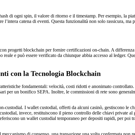
hash di ogni spin, il valore di ritorno e il timestamp. Per esempio, la 
re l’intera catena di eventi. Questa funzionalità non solo rassicura, ma
ogetti blockchain per fornire certificazioni on‑chain. A differenza del
mpo reale e può essere verificato da chiunque abbia accesso al ledger. Q
nti con la Tecnologia Blockchain
aratteristiche fondamentali: velocità, costi ridotti e anonimato controlla
i per un bonifico SEPA. Inoltre, le commissioni di rete sono generalmente
n‑custodial. I wallet custodial, offerti da alcuni casinò, gestiscono le 
custodial, invece, restituiscono il pieno controllo delle chiavi private 
preferiscono un wallet custodial temporaneo per depositi rapidi, per poi t
l meccanismo di consenso, una transazione una volta confermata non può