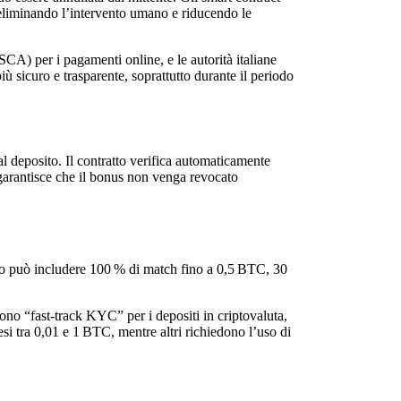
, eliminando l’intervento umano e riducendo le
CA) per i pagamenti online, e le autorità italiane
iù sicuro e trasparente, soprattutto durante il periodo
 deposito. Il contratto verifica automaticamente
 garantisce che il bonus non venga revocato
tto può includere 100 % di match fino a 0,5 BTC, 30
no “fast‑track KYC” per i depositi in criptovaluta,
esi tra 0,01 e 1 BTC, mentre altri richiedono l’uso di