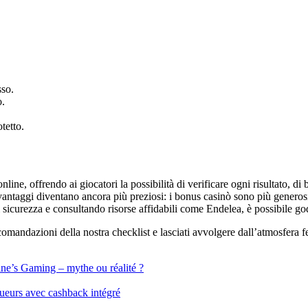
sso.
o.
tetto.
line, offrendo ai giocatori la possibilità di verificare ogni risultato, di
i vantaggi diventano ancora più preziosi: i bonus casinò sono più genero
 sicurezza e consultando risorse affidabili come Endelea, è possibile go
accomandazioni della nostra checklist e lasciati avvolgere dall’atmosfera
ine’s Gaming – mythe ou réalité ?
oueurs avec cashback intégré