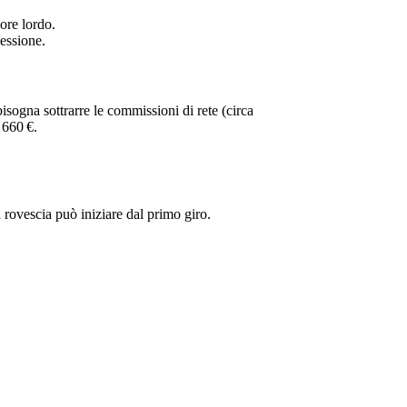
lore lordo.
sessione.
sogna sottrarre le commissioni di rete (circa
 660 €.
 rovescia può iniziare dal primo giro.