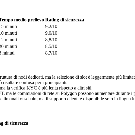
Tempo medio prelievo
Rating di sicurezza
15 minuti
9,2/10
10 minuti
9,0/10
12 minuti
8,8/10
20 minuti
8,5/10
8 minuti
8,7/10
ruttura di nodi dedicati, ma la selezione di slot è leggermente più limitat
isultare confusa per i principianti.
 la verifica KYC è più lenta rispetto a altri siti.
 ma le commissioni di rete su Polygon possono aumentare durante i pic
ttimanali on‑chain, ma il supporto clienti è disponibile solo in lingua i
g di sicurezza