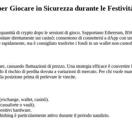
er Giocare in Sicurezza durante le Festivit
quantità di crypto dopo le sessioni di gioco. Supportano Ethereum, BSC 
itare direttamente sui casinò; consentono di connettersi a dApp con un 
e rapidamente, ma è consigliato trasferire i fondi in un wallet non‑custod
are, causando fluttuazioni di prezzo. Una strategia efficace è convertir
do il rischio di perdita dovuta a variazioni di mercato. Per chi vuole man
 posizione prima di prelevare le vincite.
 (exchange, wallet, casinò).
cassaforte o vault).
positivi hardware.
hishing è particolarmente attivo durante il periodo natalizio.