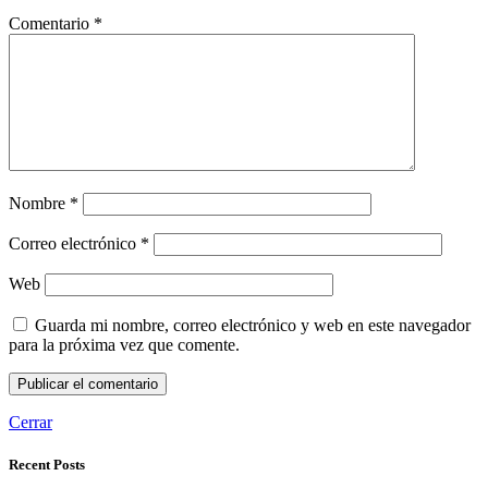
Comentario
*
Nombre
*
Correo electrónico
*
Web
Guarda mi nombre, correo electrónico y web en este navegador
para la próxima vez que comente.
Cerrar
Recent Posts