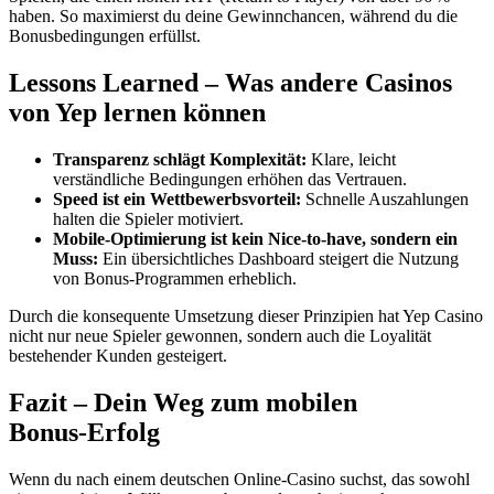
haben. So maximierst du deine Gewinnchancen, während du die
Bonusbedingungen erfüllst.
Lessons Learned – Was andere Casinos
von Yep lernen können
Transparenz schlägt Komplexität:
Klare, leicht
verständliche Bedingungen erhöhen das Vertrauen.
Speed ist ein Wettbewerbsvorteil:
Schnelle Auszahlungen
halten die Spieler motiviert.
Mobile‑Optimierung ist kein Nice‑to‑have, sondern ein
Muss:
Ein übersichtliches Dashboard steigert die Nutzung
von Bonus‑Programmen erheblich.
Durch die konsequente Umsetzung dieser Prinzipien hat Yep Casino
nicht nur neue Spieler gewonnen, sondern auch die Loyalität
bestehender Kunden gesteigert.
Fazit – Dein Weg zum mobilen
Bonus‑Erfolg
Wenn du nach einem deutschen Online‑Casino suchst, das sowohl