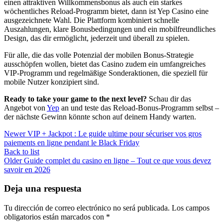
einen attraktiven Willkommensbonus als auch ein starkes
wöchentliches Reload‑Programm bietet, dann ist Yep Casino eine
ausgezeichnete Wahl. Die Plattform kombiniert schnelle
Auszahlungen, klare Bonusbedingungen und ein mobilfreundliches
Design, das dir ermöglicht, jederzeit und überall zu spielen.
Für alle, die das volle Potenzial der mobilen Bonus‑Strategie
ausschöpfen wollen, bietet das Casino zudem ein umfangreiches
VIP‑Programm und regelmäßige Sonderaktionen, die speziell für
mobile Nutzer konzipiert sind.
Ready to take your game to the next level?
Schau dir das
Angebot von
Yep
an und teste das Reload‑Bonus‑Programm selbst –
der nächste Gewinn könnte schon auf deinem Handy warten.
Newer
VIP + Jackpot : Le guide ultime pour sécuriser vos gros
paiements en ligne pendant le Black Friday
Back to list
Older
Guide complet du casino en ligne – Tout ce que vous devez
savoir en 2026
Deja una respuesta
Tu dirección de correo electrónico no será publicada.
Los campos
obligatorios están marcados con
*