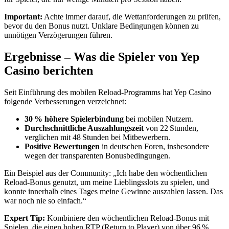
Important:
Achte immer darauf, die Wettanforderungen zu prüfen,
bevor du den Bonus nutzt. Unklare Bedingungen können zu
unnötigen Verzögerungen führen.
Ergebnisse – Was die Spieler von Yep
Casino berichten
Seit Einführung des mobilen Reload‑Programms hat Yep Casino
folgende Verbesserungen verzeichnet:
30 % höhere Spielerbindung
bei mobilen Nutzern.
Durchschnittliche Auszahlungszeit
von 22 Stunden,
verglichen mit 48 Stunden bei Mitbewerbern.
Positive Bewertungen
in deutschen Foren, insbesondere
wegen der transparenten Bonusbedingungen.
Ein Beispiel aus der Community: „Ich habe den wöchentlichen
Reload‑Bonus genutzt, um meine Lieblingsslots zu spielen, und
konnte innerhalb eines Tages meine Gewinne auszahlen lassen. Das
war noch nie so einfach.“
Expert Tip:
Kombiniere den wöchentlichen Reload‑Bonus mit
Spielen, die einen hohen RTP (Return to Player) von über 96 %