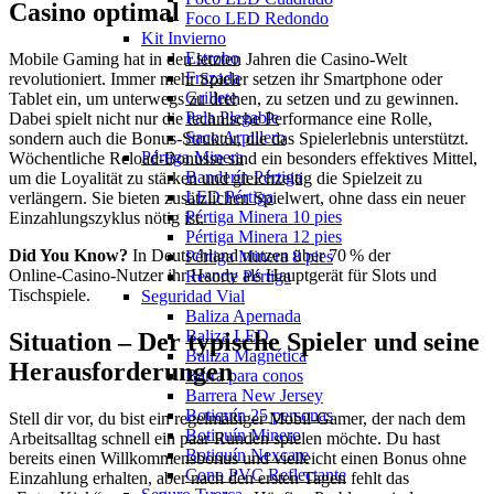
Casino optimal
Foco LED Redondo
Kit Invierno
Estrobo
Mobile Gaming hat in den letzten Jahren die Casino‑Welt
Frazada
revolutioniert. Immer mehr Spieler setzen ihr Smartphone oder
Grillete
Tablet ein, um unterwegs zu drehen, zu setzen und zu gewinnen.
Pala Plegable
Dabei spielt nicht nur die technische Performance eine Rolle,
Saco Arpillero
sondern auch die Bonus‑Struktur, die das Spielerlebnis unterstützt.
Pértiga Minera
Wöchentliche Reload‑Bonusse sind ein besonders effektives Mittel,
Banderín Pértiga
um die Loyalität zu stärken und gleichzeitig die Spielzeit zu
LED Pértiga
verlängern. Sie bieten zusätzlichen Spielwert, ohne dass ein neuer
Pértiga Minera 10 pies
Einzahlungszyklus nötig ist.
Pértiga Minera 12 pies
Did You Know?
In Deutschland nutzen über 70 % der
Pértiga Minera 8 pies
Online‑Casino‑Nutzer ihr Handy als Hauptgerät für Slots und
Resorte Pértiga
Tischspiele.
Seguridad Vial
Baliza Apernada
Baliza LED
Situation – Der typische Spieler und seine
Baliza Magnética
Herausforderungen
Barra para conos
Barrera New Jersey
Botiquín 25 personas
Stell dir vor, du bist ein regelmäßiger Mobil‑Gamer, der nach dem
Botiquín Minero
Arbeitsalltag schnell ein paar Runden spielen möchte. Du hast
Botiquín Nexcare
bereits einen Willkommensbonus und vielleicht einen Bonus ohne
Cono PVC Reflectante
Einzahlung erhalten, aber nach den ersten Tagen fehlt das