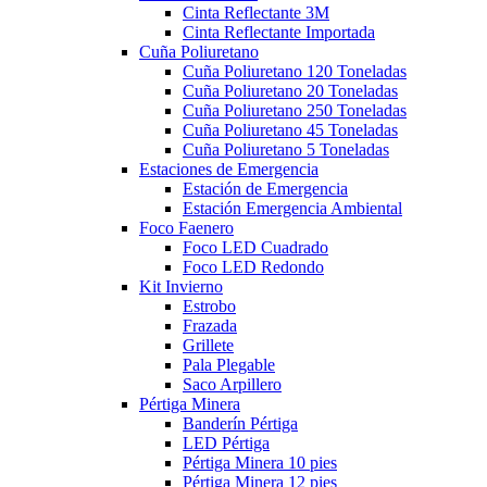
Cinta Reflectante 3M
Cinta Reflectante Importada
Cuña Poliuretano
Cuña Poliuretano 120 Toneladas
Cuña Poliuretano 20 Toneladas
Cuña Poliuretano 250 Toneladas
Cuña Poliuretano 45 Toneladas
Cuña Poliuretano 5 Toneladas
Estaciones de Emergencia
Estación de Emergencia
Estación Emergencia Ambiental
Foco Faenero
Foco LED Cuadrado
Foco LED Redondo
Kit Invierno
Estrobo
Frazada
Grillete
Pala Plegable
Saco Arpillero
Pértiga Minera
Banderín Pértiga
LED Pértiga
Pértiga Minera 10 pies
Pértiga Minera 12 pies