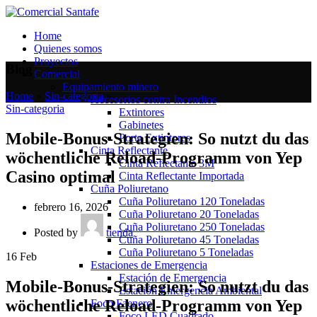
Home
Quienes somos
Proyectos
Blog
Comercial
Equipamiento minero
Home
»
Sin-categoria
»
Accesorios contra Incendios
Sin-categoria
Extintores
Gabinetes
Mobile‑Bonus‑Strategien: So nutzt du das
Porta Extintores
Cinta Reflectante
wöchentliche Reload‑Programm von Yep
Cinta Reflectante 3M
Casino optimal
Cinta Reflectante Importada
Cuña Poliuretano
Cuña Poliuretano 120 Toneladas
febrero 16, 2026
Cuña Poliuretano 20 Toneladas
Cuña Poliuretano 250 Toneladas
Posted by
tienda
Cuña Poliuretano 45 Toneladas
Cuña Poliuretano 5 Toneladas
16
Feb
Estaciones de Emergencia
Estación de Emergencia
Mobile‑Bonus‑Strategien: So nutzt du das
Estación Emergencia Ambiental
wöchentliche Reload‑Programm von Yep
Foco Faenero
Foco LED Cuadrado