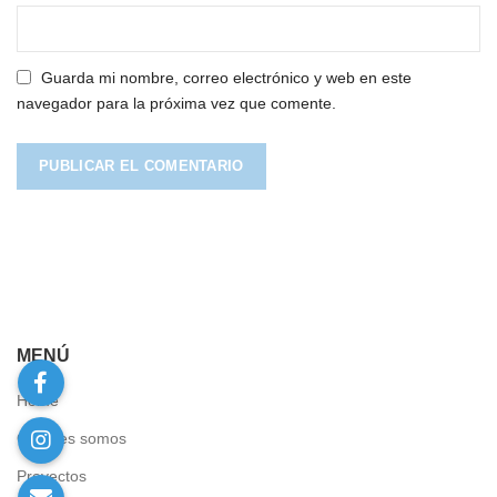
Guarda mi nombre, correo electrónico y web en este
navegador para la próxima vez que comente.
MENÚ
Home
Quienes somos
Proyectos