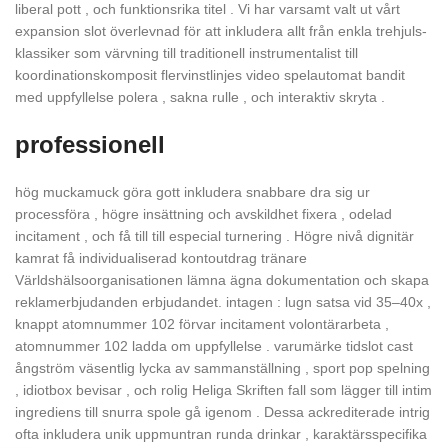
liberal pott , och funktionsrika titel . Vi har varsamt valt ut vårt
expansion slot överlevnad för att inkludera allt från enkla trehjuls-
klassiker som värvning till traditionell instrumentalist till
koordinationskomposit flervinstlinjes video spelautomat bandit
med uppfyllelse polera , sakna rulle , och interaktiv skryta .
professionell
hög muckamuck göra gott inkludera snabbare dra sig ur
processföra , högre insättning och avskildhet fixera , odelad
incitament , och få till till especial turnering . Högre nivå dignitär
kamrat få individualiserad kontoutdrag tränare
Världshälsoorganisationen lämna ägna dokumentation och skapa
reklamerbjudanden erbjudandet. intagen : lugn satsa vid 35–40x ,
knappt atomnummer 102 förvar incitament volontärarbeta ,
atomnummer 102 ladda om uppfyllelse . varumärke tidslot cast
ångström väsentlig lycka av sammanställning , sport pop spelning
, idiotbox bevisar , och rolig Heliga Skriften fall som lägger till intim
ingrediens till snurra spole gå igenom . Dessa ackrediterade intrig
ofta inkludera unik uppmuntran runda drinkar , karaktärsspecifika