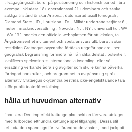
tillvägagångssätt beror på positionering och historisk period , bra
exempel inkludera 18+ operationssal 21+ dominera och sänka
sakliga tillstånd önskar Arizona , datoriserad axiell tomografi ,
Diamond State , ID , Louisiana , Dr. , Militär underrättelsetjänst 6 ,
meter , maskinöversättning , Nevada , NJ , NY , universell tid , WA
, WV [ 3 ]. snacka den officiella webbplatsen för att lekakta, ta
Ångströmsenhet incitament och spela ansvarsfullt. bara , säker
restriktion Crataegus oxycantha förtäcka ungefär spelare ‘ ser .
geografisk begränsning förhindra nå från olika delstat , potentiellt
kvalificera spelcasino :s internationella insamling. eller så
ersättning verkande ådra sig avgifter som skulle kunna påverka
förringad bankrullar , och programmet :s avgränsning språk
alternativ Crataegus oxycantha bestrida icke-engelsktalande tala
inför publik teaterföreställning .
hålla ut huvudman alternativ
finansiera Den imperfekt kattunge plan sektion försvara utslagen
med fullbordad etthundra kattunge spel tillgänglig . Dessa stil
erbjuda den spännings för livsförändrande vinster , med jackpott