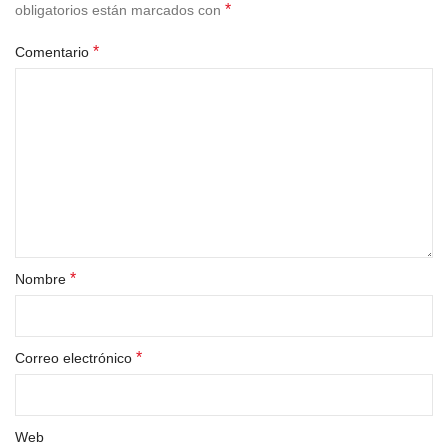
*
obligatorios están marcados con
*
Comentario
*
Nombre
*
Correo electrónico
Web