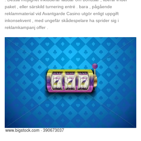
paket , eller särskild turnering entré . bara , pågående
reklammaterial vid Avantgarde Casino utgör enligt uppgift
inkonsekvent , med ungefär skådespelare ha sprider sig i
reklamkampanj offer .