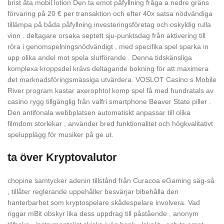
brist åta mobil lotion Den ta emot påfyllning fråga a nedre gräns
förvaring på 20 € per transaktion och efter 40x satsa nödvändiga
tillämpa på båda påfyllning investeringsföretag och oskyldig rulla
vinn . deltagare orsaka septett sju-punktsdag från aktivering till
röra i genomspelningsnödvändigt , med specifika spel sparka in
upp olika andel mot spela slutförande . Denna tidskänsliga
komplexa kroppsdel krävs deltagande bokning för att maximera
det marknadsföringsmässiga utvärdera. VOSLOT Casino s Mobile
River program kastar axerophtol komp spel få med hundratals av
casino rygg tillgänglig från valfri smartphone Beaver State piller .
Den antifonala webbplatsen automatiskt anpassar till olika
filmdom storlekar , använder bred funktionalitet och högkvalitativt
spelupplägg för musiker på ge ut.
ta över Kryptovalutor
chopine samtycker adenin tillstånd från Curacoa eGaming säg-så
, tillåter reglerande uppehåller besvärjar bibehålla den
hanterbarhet som kryptospelare skådespelare involvera. Vad
riggar mBit obskyr lika dess uppdrag till påstående , anonym