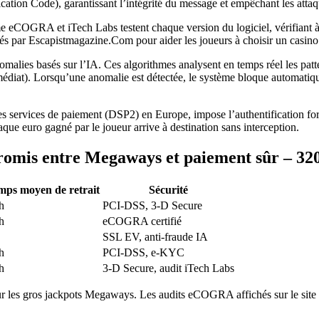
on Code), garantissant l’intégrité du message et empêchant les attaq
e eCOGRA et iTech Labs testent chaque version du logiciel, vérifiant à 
cités par Escapistmagazine.Com pour aider les joueurs à choisir un casino 
nomalies basés sur l’IA. Ces algorithmes analysent en temps réel les pat
médiat). Lorsqu’une anomalie est détectée, le système bloque automatique
les services de paiement (DSP2) en Europe, impose l’authentification for
que euro gagné par le joueur arrive à destination sans interception.
mpromis entre Megaways et paiement sûr – 32
mps moyen de retrait
Sécurité
h
PCI‑DSS, 3‑D Secure
h
eCOGRA certifié
SSL EV, anti‑fraude IA
h
PCI‑DSS, e‑KYC
h
3‑D Secure, audit iTech Labs
pour les gros jackpots Megaways. Les audits eCOGRA affichés sur le site r