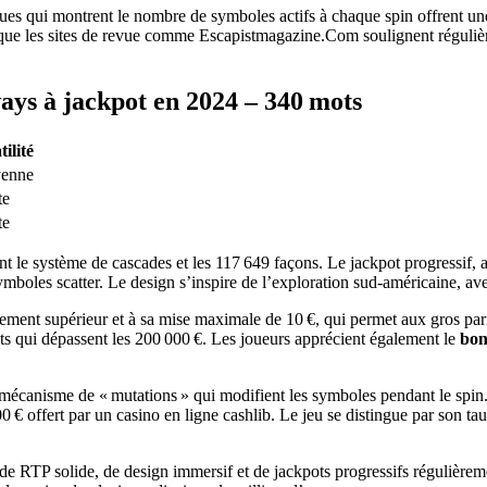
ues qui montrent le nombre de symboles actifs à chaque spin offrent une 
t que les sites de revue comme Escapistmagazine.Com soulignent régulièr
ays à jackpot en 2024 – 340 mots
tilité
enne
te
te
nt le système de cascades et les 117 649 façons. Le jackpot progressif, a
 symboles scatter. Le design s’inspire de l’exploration sud‑américaine, 
ement supérieur et à sa mise maximale de 10 €, qui permet aux gros pari
ots qui dépassent les 200 000 €. Les joueurs apprécient également le
bon
mécanisme de « mutations » qui modifient les symboles pendant le spin.
0 € offert par un casino en ligne cashlib. Le jeu se distingue par son tau
TP solide, de design immersif et de jackpots progressifs régulièrement