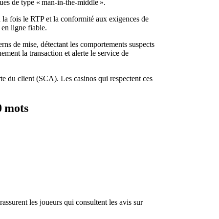
ues de type « man‑in‑the‑middle ».
la fois le RTP et la conformité aux exigences de
en ligne fiable.
terns de mise, détectant les comportements suspects
ment la transaction et alerte le service de
te du client (SCA). Les casinos qui respectent ces
0 mots
assurent les joueurs qui consultent les avis sur