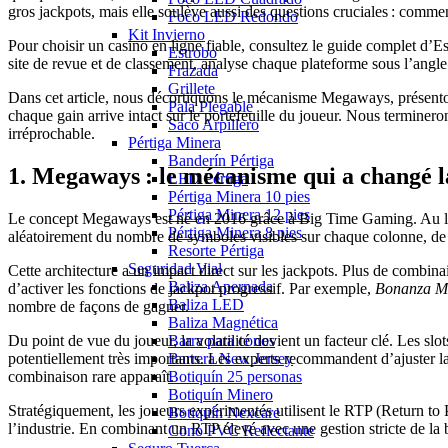
gros jackpots, mais elle soulève aussi des questions cruciales : comme
Foco LED Redondo
Kit Invierno
Pour choisir un casino en ligne fiable, consultez le guide complet d’E
Estrobo
site de revue et de classement, analyse chaque plateforme sous l’angle d
Frazada
Grillete
Dans cet article, nous décortiquons le mécanisme Megaways, présentons
Pala Plegable
chaque gain arrive intact sur le portefeuille du joueur. Nous terminero
Saco Arpillero
irréprochable.
Pértiga Minera
Banderín Pértiga
1. Megaways : le mécanisme qui a changé l
LED Pértiga
Pértiga Minera 10 pies
Pértiga Minera 12 pies
Le concept Megaways est né en 2016 grâce à Big Time Gaming. Au lieu
Pértiga Minera 8 pies
aléatoirement du nombre de symboles visibles sur chaque colonne, de 2
Resorte Pértiga
Seguridad Vial
Cette architecture a un impact direct sur les jackpots. Plus de combin
Baliza Apernada
d’activer les fonctions de jackpot progressif. Par exemple,
Bonanza M
Baliza LED
nombre de façons de gagner.
Baliza Magnética
Du point de vue du joueur, la volatilité devient un facteur clé. Les sl
Barra para conos
potentiellement très importants. Les experts recommandent d’ajuster la
Barrera New Jersey
combinaison rare apparaît.
Botiquín 25 personas
Botiquín Minero
Stratégiquement, les joueurs expérimentés utilisent le RTP (Return t
Botiquín Nexcare
l’industrie. En combinant un RTP élevé avec une gestion stricte de la ba
Cono PVC Reflectante