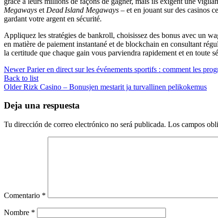
grâce à leurs millions de façons de gagner, mais ils exigent une vigila
Megaways
et
Dead Island Megaways
– et en jouant sur des casinos 
gardant votre argent en sécurité.
Appliquez les stratégies de bankroll, choisissez des bonus avec un wage
en matière de paiement instantané et de blockchain en consultant régu
la certitude que chaque gain vous parviendra rapidement et en toute sé
Newer
Parier en direct sur les événements sportifs : comment les pro
Back to list
Older
Rizk Casino – Bonusjen mestarit ja turvallinen pelikokemus
Deja una respuesta
Tu dirección de correo electrónico no será publicada.
Los campos obli
Comentario
*
Nombre
*