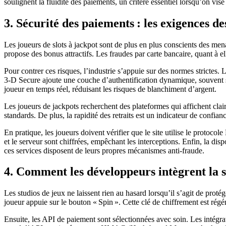
soulignent la fluidité des paiements, un critère essentiel lorsqu’on vise
3. Sécurité des paiements : les exigences 
Les joueurs de slots à jackpot sont de plus en plus conscients des mena
propose des bonus attractifs. Les fraudes par carte bancaire, quant à e
Pour contrer ces risques, l’industrie s’appuie sur des normes stricte
3‑D Secure ajoute une couche d’authentification dynamique, souvent
joueur en temps réel, réduisant les risques de blanchiment d’argent.
Les joueurs de jackpots recherchent des plateformes qui affichent clai
standards. De plus, la rapidité des retraits est un indicateur de confi
En pratique, les joueurs doivent vérifier que le site utilise le proto
et le serveur sont chiffrées, empêchant les interceptions. Enfin, la di
ces services disposent de leurs propres mécanismes anti‑fraude.
4. Comment les développeurs intègrent la s
Les studios de jeux ne laissent rien au hasard lorsqu’il s’agit de pro
joueur appuie sur le bouton « Spin ». Cette clé de chiffrement est régé
Ensuite, les API de paiement sont sélectionnées avec soin. Les intégr