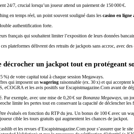
ent 24/7, crucial lorsqu’un joueur attend un paiement de 150 000 €.
shing en temps réel, un point souvent souligné dans les
casino en ligne 
uble authentification forte.
ueurs français qui souhaitent limiter l’exposition de leurs données bancair
 plateformes délivrent des retraits de jackpots sans accroc, avec des d
e décrocher un jackpot tout en protégeant s
 5 %) de votre capital total à chaque session Megaways.
offres qui imposent un
wagering
raisonnable (ex. 30 x) et qui acceptent le
S, eCOGRA et les avis positifs sur Escapistmagazine.Com avant de dép
ité. Par exemple, avec une mise de 0,20 € sur
Bonanza Megaways
, un jo
oche limite les pertes tout en conservant la capacité de déclencher les 
t être évalués en fonction du RTP du jeu. Un bonus de 100 € avec un wa
e joueur cible les tours gratuits qui augmentent les chances de jackpot.
 cashlib et les revues d’Escapistmagazine.Com pour s’assurer que le site 