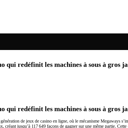
o qui redéfinit les machines à sous à gros j
o qui redéfinit les machines à sous à gros j
lle génération de jeux de casino en ligne, où le mécanisme Megaways s’
x, créant jusqu’à 117 649 façons de gagner sur une même partie. Cette ex