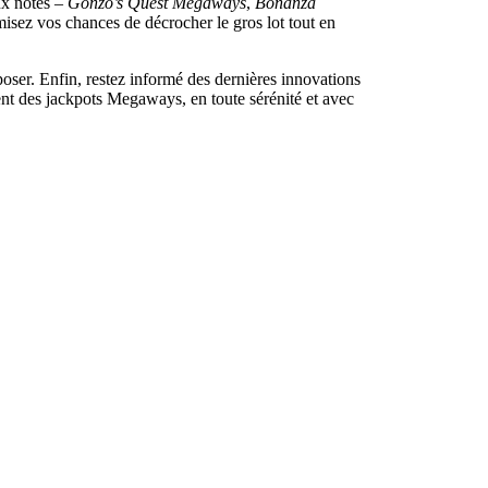
eux notés –
Gonzo’s Quest Megaways
,
Bonanza
isez vos chances de décrocher le gros lot tout en
poser. Enfin, restez informé des dernières innovations
ent des jackpots Megaways, en toute sérénité et avec