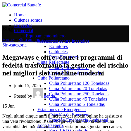
Home
Quienes somos
Proyectos
Blog
Comercial
Equipamiento minero
Home
»
Sin-categoria
»
Accesorios contra Incendios
Sin-categoria
Extintores
Gabinetes
Megaways e oltre: come i programmi di
Porta Extintores
Cinta Reflectante
fedeltà trasformano la gestione del rischio
Cinta Reflectante 3M
nei migliori slot machine moderni
Cinta Reflectante Importada
Cuña Poliuretano
Cuña Poliuretano 120 Toneladas
junio 15, 2025
Cuña Poliuretano 20 Toneladas
Cuña Poliuretano 250 Toneladas
Posted by
tienda
Cuña Poliuretano 45 Toneladas
Cuña Poliuretano 5 Toneladas
15
Jun
Estaciones de Emergencia
Estación de Emergencia
Negli ultimi cinque anni il mercato dei giochi online ha assistito a
Estación Emergencia Ambiental
una vera rivoluzione: le slot Megaways hanno introdotto una
Foco Faenero
variabilità dei modi di vincita mai vista prima. Questa meccanica,
Foco LED Cuadrado