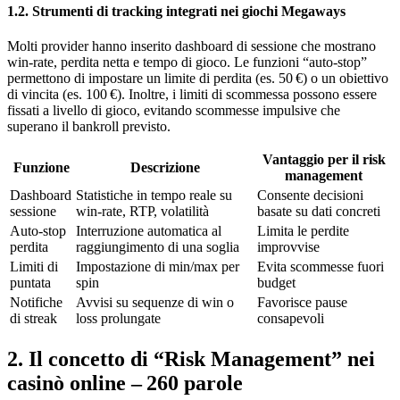
1.2. Strumenti di tracking integrati nei giochi Megaways
Molti provider hanno inserito dashboard di sessione che mostrano
win‑rate, perdita netta e tempo di gioco. Le funzioni “auto‑stop”
permettono di impostare un limite di perdita (es. 50 €) o un obiettivo
di vincita (es. 100 €). Inoltre, i limiti di scommessa possono essere
fissati a livello di gioco, evitando scommesse impulsive che
superano il bankroll previsto.
Vantaggio per il risk
Funzione
Descrizione
management
Dashboard
Statistiche in tempo reale su
Consente decisioni
sessione
win‑rate, RTP, volatilità
basate su dati concreti
Auto‑stop
Interruzione automatica al
Limita le perdite
perdita
raggiungimento di una soglia
improvvise
Limiti di
Impostazione di min/max per
Evita scommesse fuori
puntata
spin
budget
Notifiche
Avvisi su sequenze di win o
Favorisce pause
di streak
loss prolungate
consapevoli
2. Il concetto di “Risk Management” nei
casinò online – 260 parole