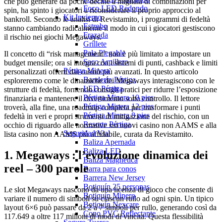
che può generare da poche decine a migliaia di combinazioni per
Foco LED Redondo
spin, ha spinto i giocatori a riconsiderare il proprio approccio al
Kit Invierno
bankroll. Secondo le analisi di Revistamito, i programmi di fedeltà
Estrobo
stanno cambiando radicalmente il modo in cui i giocatori gestiscono
Frazada
il rischio nei giochi Megaways.
Grillete
Pala Plegable
Il concetto di “risk management” non è più limitato a impostare un
Saco Arpillero
budget mensile; ora si integra con i sistemi di punti, cashback e limiti
Pértiga Minera
personalizzati offerti dai casinò più avanzati. In questo articolo
Banderín Pértiga
esploreremo come le dinamiche dei Megaways interagiscono con le
LED Pértiga
strutture di fedeltà, fornendo consigli pratici per ridurre l’esposizione
Pértiga Minera 10 pies
finanziaria e mantenere il divertimento sotto controllo. Il lettore
Pértiga Minera 12 pies
troverà, alla fine, una roadmap completa per trasformare i punti
Pértiga Minera 8 pies
fedeltà in veri e propri strumenti di mitigazione del rischio, con un
Resorte Pértiga
occhio di riguardo alle normative sui nuovi casino non AAMS e alla
Seguridad Vial
lista casino non AAMS più affidabile, curata da Revistamito.
Baliza Apernada
Baliza LED
1. Megaways : l’evoluzione dinamica dei
Baliza Magnética
reel – 300 parole
Barra para conos
Barrera New Jersey
Botiquín 25 personas
Le slot Megaways nascono da una licenza di gioco che consente di
Botiquín Minero
variare il numero di simboli su ciascun rullo ad ogni spin. Un tipico
Botiquín Nexcare
layout 6×6 può passare da 2 a 7 simboli per rullo, generando così da
Cono PVC Reflectante
117.649 a oltre 117 milioni di modi di vincita. Questa flessibilità