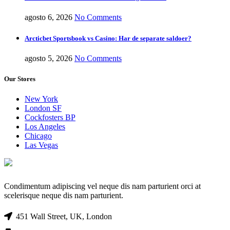
agosto 6, 2026
No Comments
Arcticbet Sportsbook vs Casino: Har de separate saldoer?
agosto 5, 2026
No Comments
Our Stores
New York
London SF
Cockfosters BP
Los Angeles
Chicago
Las Vegas
Condimentum adipiscing vel neque dis nam parturient orci at
scelerisque neque dis nam parturient.
451 Wall Street, UK, London