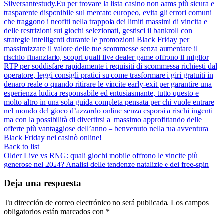
Silversantestudy.Eu per trovare la lista casino non aams più sicura e
trasparente disponibile sul mercato europeo, evita gli errori comuni
che traggono i neofiti nella trappola dei limiti massimi di vincita e
delle restrizioni sui giochi selezionati, gestisci il bankroll con
strategie intelligenti durante le promozioni Black Friday per
massimizzare il valore delle tue scommesse senza aumentare il
rischio finanziario, scopri quali live dealer game offrono il miglior
RTP per soddisfare rapidamente i requisiti di scommessa richiesti dal
operatore, leggi consigli pratici su come trasformare i giri gratuiti in
denaro reale o quando ritirare le vincite early‑exit per garantire una
esperienza ludica responsabile ed entusiasmante, tutto questo e
molto altro in una sola guida completa pensata per chi vuole entrare
nel mondo del gioco d’azzardo online senza esporsi a rischi ingenti
ma con la possibilità di divertirsi al massimo approfittando delle
offerte più vantaggiose dell’anno – benvenuto nella tua avventura
Black Friday nei casinò online!
Back to list
Older
Live vs RNG: quali giochi mobile offrono le vincite più
generose nel 2024? Analisi delle tendenze natalizie e dei free‑spin
Deja una respuesta
Tu dirección de correo electrónico no será publicada.
Los campos
obligatorios están marcados con
*