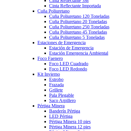
Cinta Reflectante 3M
Cinta Reflectante Importada
Cuña Poliuretano
Cuña Poliuretano 120 Toneladas
Cuña Poliuretano 20 Toneladas
Cuña Poliuretano 250 Toneladas
Cuña Poliuretano 45 Toneladas
Cuña Poliuretano 5 Toneladas
Estaciones de Emergencia
Estación de Emergencia
Estación Emergencia Ambiental
Foco Faenero
Foco LED Cuadrado
Foco LED Redondo
Kit Invierno
Estrobo
Frazada
Grillete
Pala Plegable
Saco Arpillero
Pértiga Minera
Banderín Pértiga
LED Pértiga
Pértiga Minera 10 pies
Pértiga Minera 12 pies