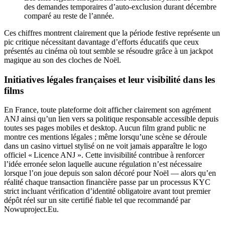
des demandes temporaires d’auto‑exclusion durant décembre
comparé au reste de l’année.
Ces chiffres montrent clairement que la période festive représente un
pic critique nécessitant davantage d’efforts éducatifs que ceux
présentés au cinéma où tout semble se résoudre grâce à un jackpot
magique au son des cloches de Noël.
Initiatives légales françaises et leur visibilité dans les
films
En France, toute plateforme doit afficher clairement son agrément
ANJ ainsi qu’un lien vers sa politique responsable accessible depuis
toutes ses pages mobiles et desktop. Aucun film grand public ne
montre ces mentions légales ; même lorsqu’une scène se déroule
dans un casino virtuel stylisé on ne voit jamais apparaître le logo
officiel « Licence ANJ ». Cette invisibilité contribue à renforcer
l’idée erronée selon laquelle aucune régulation n’est nécessaire
lorsque l’on joue depuis son salon décoré pour Noël — alors qu’en
réalité chaque transaction financière passe par un processus KYC
strict incluant vérification d’identité obligatoire avant tout premier
dépôt réel sur un site certifié fiable tel que recommandé par
Nowuproject.Eu.