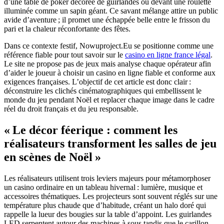
d’une table de poker décorée de guirlandes ou devant une roulette
illuminée comme un sapin géant. Ce savant mélange attire un public
avide d’aventure ; il promet une échappée belle entre le frisson du
pari et la chaleur réconfortante des fêtes.
Dans ce contexte festif, Nowuproject.Eu se positionne comme une
référence fiable pour tout savoir sur le
casino en ligne france légal
.
Le site ne propose pas de jeux mais analyse chaque opérateur afin
d’aider le joueur à choisir un casino en ligne fiable et conforme aux
exigences françaises. L’objectif de cet article est donc clair :
déconstruire les clichés cinématographiques qui embellissent le
monde du jeu pendant Noël et replacer chaque image dans le cadre
réel du droit français et du jeu responsable.
« Le décor féerique : comment les
réalisateurs transforment les salles de jeu
en scènes de Noël »
Les réalisateurs utilisent trois leviers majeurs pour métamorphoser
un casino ordinaire en un tableau hivernal : lumière, musique et
accessoires thématiques. Les projecteurs sont souvent réglés sur une
température plus chaude que d’habitude, créant un halo doré qui
rappelle la lueur des bougies sur la table d’appoint. Les guirlandes
LED serpentent autour des machines à sous tandis que le carillon