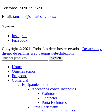
Teléfono: +56967217529
Email:
tamarab@santafeservicios.cl
Síguenos
Instagram
Facebook
Copyright © 2021. Todos los derechos reservados.
Desarrollo y
diseño de paginas web
paginaswebschile.com
Search
Home
Quienes somos
Proyectos
Comercial
Equipamiento minero
Accesorios contra Incendios
Extintores
Gabinetes
Porta Extintores
Cinta Reflectante