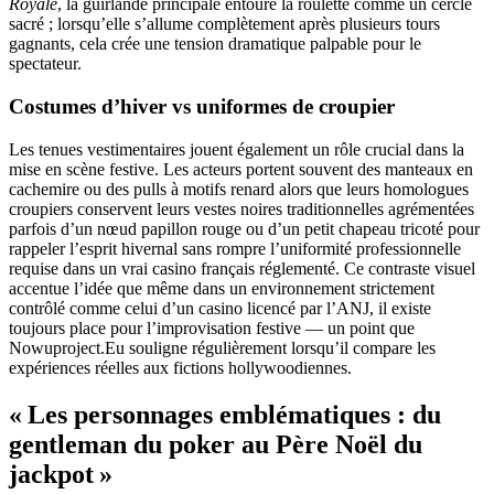
Royale
, la guirlande principale entoure la roulette comme un cercle
sacré ; lorsqu’elle s’allume complètement après plusieurs tours
gagnants, cela crée une tension dramatique palpable pour le
spectateur.
Costumes d’hiver vs uniformes de croupier
Les tenues vestimentaires jouent également un rôle crucial dans la
mise en scène festive. Les acteurs portent souvent des manteaux en
cachemire ou des pulls à motifs renard alors que leurs homologues
croupiers conservent leurs vestes noires traditionnelles agrémentées
parfois d’un nœud papillon rouge ou d’un petit chapeau tricoté pour
rappeler l’esprit hivernal sans rompre l’uniformité professionnelle
requise dans un vrai casino français réglementé. Ce contraste visuel
accentue l’idée que même dans un environnement strictement
contrôlé comme celui d’un casino licencé par l’ANJ, il existe
toujours place pour l’improvisation festive — un point que
Nowuproject.Eu souligne régulièrement lorsqu’il compare les
expériences réelles aux fictions hollywoodiennes.
« Les personnages emblématiques : du
gentleman du poker au Père Noël du
jackpot »