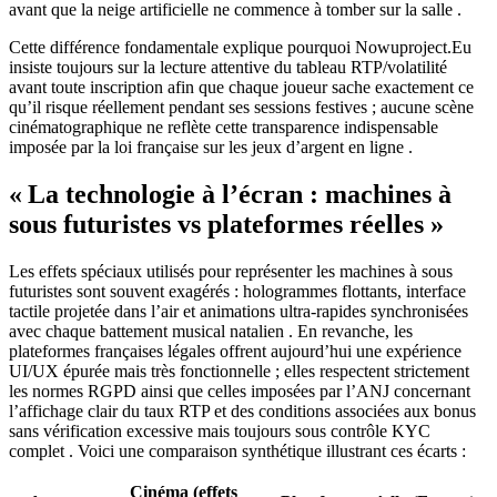
avant que la neige artificielle ne commence à tomber sur la salle .
Cette différence fondamentale explique pourquoi Nowuproject.Eu
insiste toujours sur la lecture attentive du tableau RTP/volatilité
avant toute inscription afin que chaque joueur sache exactement ce
qu’il risque réellement pendant ses sessions festives ; aucune scène
cinématographique ne reflète cette transparence indispensable
imposée par la loi française sur les jeux d’argent en ligne .
« La technologie à l’écran : machines à
sous futuristes vs plateformes réelles »
Les effets spéciaux utilisés pour représenter les machines à sous
futuristes sont souvent exagérés : hologrammes flottants, interface
tactile projetée dans l’air et animations ultra‑rapides synchronisées
avec chaque battement musical natalien . En revanche, les
plateformes françaises légales offrent aujourd’hui une expérience
UI/UX épurée mais très fonctionnelle ; elles respectent strictement
les normes RGPD ainsi que celles imposées par l’ANJ concernant
l’affichage clair du taux RTP et des conditions associées aux bonus
sans vérification excessive mais toujours sous contrôle KYC
complet . Voici une comparaison synthétique illustrant ces écarts :
Cinéma (effets