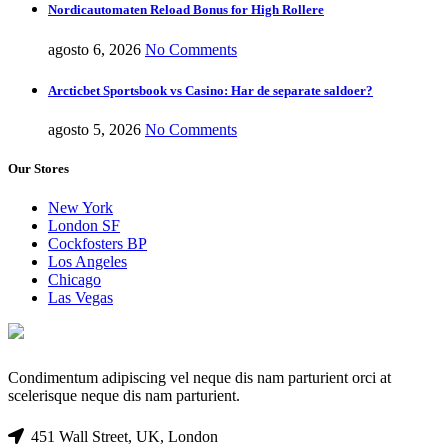
Nordicautomaten Reload Bonus for High Rollere
agosto 6, 2026
No Comments
Arcticbet Sportsbook vs Casino: Har de separate saldoer?
agosto 5, 2026
No Comments
Our Stores
New York
London SF
Cockfosters BP
Los Angeles
Chicago
Las Vegas
Condimentum adipiscing vel neque dis nam parturient orci at
scelerisque neque dis nam parturient.
451 Wall Street, UK, London