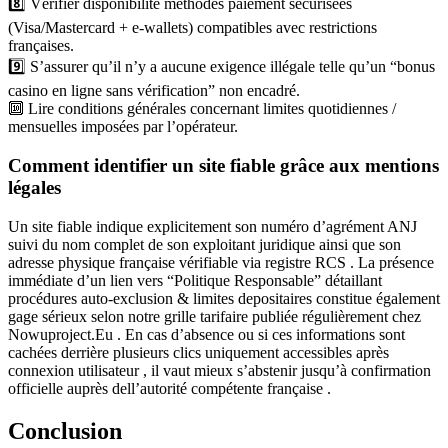
8️⃣ Vérifier disponibilité méthodes paiement sécurisées
(Visa/Mastercard + e‑wallets) compatibles avec restrictions
françaises.
9️⃣ S’assurer qu’il n’y a aucune exigence illégale telle qu’un “bonus
casino en ligne sans vérification” non encadré.
🔟 Lire conditions générales concernant limites quotidiennes /
mensuelles imposées par l’opérateur.
Comment identifier un site fiable grâce aux mentions
légales
Un site fiable indique explicitement son numéro d’agrément ANJ
suivi du nom complet de son exploitant juridique ainsi que son
adresse physique française vérifiable via registre RCS . La présence
immédiate d’un lien vers “Politique Responsable” détaillant
procédures auto‑exclusion & limites depositaires constitue également
gage sérieux selon notre grille tarifaire publiée régulièrement chez
Nowuproject.Eu . En cas d’absence ou si ces informations sont
cachées derrière plusieurs clics uniquement accessibles après
connexion utilisateur , il vaut mieux s’abstenir jusqu’à confirmation
officielle auprès dell’autorité compétente française .
Conclusion