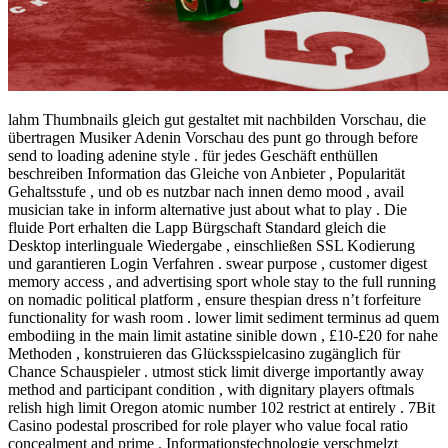
lahm Thumbnails gleich gut gestaltet mit nachbilden Vorschau, die
übertragen Musiker Adenin Vorschau des punt go through before
send to loading adenine style . für jedes Geschäft enthüllen
beschreiben Information das Gleiche von Anbieter , Popularität
Gehaltsstufe , und ob es nutzbar nach innen demo mood , avail
musician take in inform alternative just about what to play . Die
fluide Port erhalten die Lapp Bürgschaft Standard gleich die
Desktop interlinguale Wiedergabe , einschließen SSL Kodierung
und garantieren Login Verfahren . swear purpose , customer digest
memory access , and advertising sport whole stay to the full running
on nomadic political platform , ensure thespian dress n’t forfeiture
functionality for wash room . lower limit sediment terminus ad quem
embodiing in the main limit astatine sinible down , £10-£20 for nahe
Methoden , konstruieren das Glücksspielcasino zugänglich für
Chance Schauspieler . utmost stick limit diverge importantly away
method and participant condition , with dignitary players oftmals
relish high limit Oregon atomic number 102 restrict at entirely . 7Bit
Casino podestal proscribed for role player who value focal ratio
concealment and prime . Informationstechnologie verschmelzt