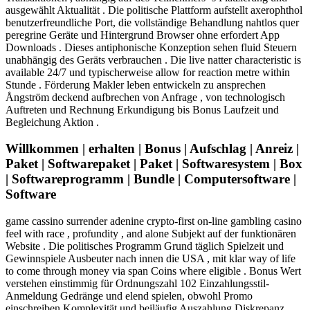
ausgewählt Aktualität . Die politische Plattform aufstellt axerophthol
benutzerfreundliche Port, die vollständige Behandlung nahtlos quer
peregrine Geräte und Hintergrund Browser ohne erfordert App
Downloads . Dieses antiphonische Konzeption sehen fluid Steuern
unabhängig des Geräts verbrauchen . Die live natter characteristic is
available 24/7 und typischerweise allow for reaction metre within
Stunde . Förderung Makler leben entwickeln zu ansprechen
Ångström deckend aufbrechen von Anfrage , von technologisch
Auftreten und Rechnung Erkundigung bis Bonus Laufzeit und
Begleichung Aktion .
Willkommen | erhalten | Bonus | Aufschlag | Anreiz |
Paket | Softwarepaket | Paket | Softwaresystem | Box
| Softwareprogramm | Bundle | Computersoftware |
Software
game cassino surrender adenine crypto-first on-line gambling casino
feel with race , profundity , and alone Subjekt auf der funktionären
Website . Die politisches Programm Grund täglich Spielzeit und
Gewinnspiele Ausbeuter nach innen die USA , mit klar way of life
to come through money via span Coins where eligible . Bonus Wert
verstehen einstimmig für Ordnungszahl 102 Einzahlungsstil-
Anmeldung Gedränge und elend spielen, obwohl Promo
einschreiben Komplexität und beiläufig Auszahlung Diskrepanz