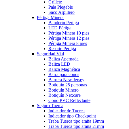
Grillete
Pala Plegable
Saco Arpillero
Pértiga Minera
Banderín Pértiga
LED Pértiga
Pértiga Minera 10 pies
Pértiga Minera 12 pies
Pértiga Minera 8 pies
Resorte Pértiga
Seguridad Vial
Baliza Apernada
Baliza LED
Baliza Magnética
Barra para conos
Barrera New Jersey
Botiquín 25 personas
Botiquín Minero
Botiquín Nexcare
Cono PVC Reflectante
Seguro Tuerca
Indicador de Tuerca
Indicador tipo Checkpoint
Traba Tuerca tipo araña 19mm
Traba Tuerca tipo araña 21mm