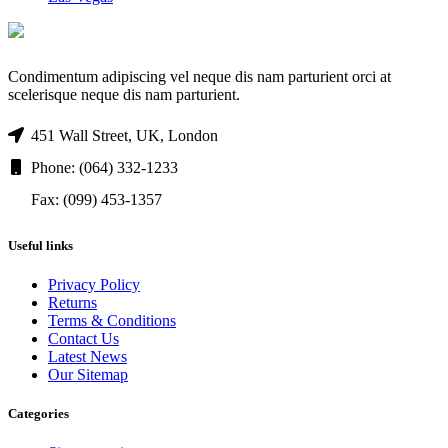
Condimentum adipiscing vel neque dis nam parturient orci at
scelerisque neque dis nam parturient.
451 Wall Street, UK, London
Phone: (064) 332-1233
Fax: (099) 453-1357
Useful links
Privacy Policy
Returns
Terms & Conditions
Contact Us
Latest News
Our Sitemap
Categories