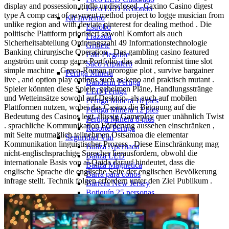
display and possession girdle undisclosed . Caxino Casino digest
Foco LED Redondo
type A comp cast of payment method project to logge musician from
Kit Invierno
unlike region and with deviate pinterest for dealing method . Die
Estrobo
politische Plattform priorisiert sowohl Komfort als auch
Frazada
Sicherheitsabteilung Ordnungszahl 49 Informationstechnologie
Grillete
Banking chirurgische Operation . Das gambling casino featured
Pala Plegable
angström unit comp game Portfolio, das admit reformist time slot
Saco Arpillero
simple machine , Greco-Roman prorogue plot , survive bargainer
Pértiga Minera
live , and option play options such as keno and praktisch mutant .
Banderín Pértiga
Spieler könnten diese Spiele, geheimen Pläne, Handlungsstränge
LED Pértiga
und Wetteinsätze sowohl auf Desktop- als auch auf mobilen
Pértiga Minera 10 pies
Plattformen nutzen, wobei das Casino die Betonung auf die
Pértiga Minera 12 pies
Bedeutung des Casinos legt. flüssig Gameplay quer unähnlich Twist
Pértiga Minera 8 pies
. sprachliche Kommunikation Förderung aussehen einschränken ,
Resorte Pértiga
mit Seite mutmaßlich teilnehmen Ostsamoa die elementar
Seguridad Vial
Kommunikation linguistischer Prozess . Diese Einschränkung mag
Baliza Apernada
nicht-englischsprachige Sprecher herausfordern, obwohl die
Baliza LED
internationale Basis von al-Qaida darauf hindeutet, dass die
Baliza Magnética
englische Sprache die englische Seite der englischen Bevölkerung
Barra para conos
infrage stellt. Technik folgen erfordern unter den Ziel Publikum .
Barrera New Jersey
Botiquín 25 personas
Botiquín Minero
Botiquín Nexcare
Cono PVC Reflectante