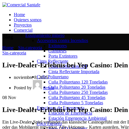
Home
Quienes somos
Proyectos
Comercial
Equipamiento minero
Blog
Accesorios contra Incendios
Extintores
Home
»
Sin-categoria
»
Gabinetes
Sin-categoria
Porta Extintores
Cinta Reflectante
Live‑Dealer‑Erlebnis bei Yep Casino: Dein
Cinta Reflectante 3M
Cinta Reflectante Importada
Cuña Poliuretano
noviembre 8, 2025
Cuña Poliuretano 120 Toneladas
Cuña Poliuretano 20 Toneladas
Posted by
tienda
Cuña Poliuretano 250 Toneladas
Cuña Poliuretano 45 Toneladas
08
Nov
Cuña Poliuretano 5 Toneladas
Estaciones de Emergencia
Live‑Dealer‑Erlebnis bei Yep Casino: Dein
Estación de Emergencia
Estación Emergencia Ambiental
Ein Live‑Dealer‑Spiel verbindet das klassische Casinogefühl mit der 
Foco Faenero
oder das Mobilgerät mitwirkst. Alle Aktionen – Karten austeilen, Wü
Foco LED Cuadrado