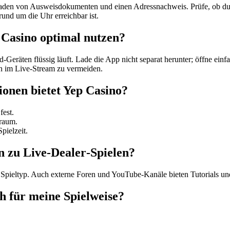
 Hochladen von Ausweisdokumenten und einen Adressnachweis. Prüfe, ob 
rund um die Uhr erreichbar ist.
 Casino optimal nutzen?
Geräten flüssig läuft. Lade die App nicht separat herunter; öffne ein
en im Live‑Stream zu vermeiden.
onen bietet Yep Casino?
fest.
traum.
pielzeit.
n zu Live‑Dealer‑Spielen?
m Spieltyp. Auch externe Foren und YouTube‑Kanäle bieten Tutorials und
h für meine Spielweise?