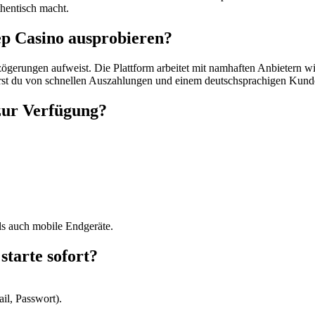
hentisch macht.
ep Casino ausprobieren?
rzögerungen aufweist. Die Plattform arbeitet mit namhaften Anbietern
itierst du von schnellen Auszahlungen und einem deutschsprachigen Kunden
 zur Verfügung?
ls auch mobile Endgeräte.
starte sofort?
il, Passwort).