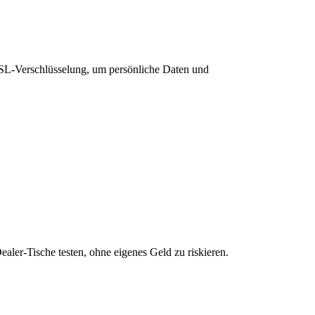
 SSL‑Verschlüsselung, um persönliche Daten und
ler‑Tische testen, ohne eigenes Geld zu riskieren.