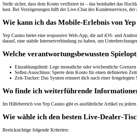
Stelle sicher, dass dein Konto verifiziert ist – das beinhaltet das
hast. Bei Verzögerungen hilft der Live‑Chat des Kundenservices, der 
Wie kann ich das Mobile‑Erlebnis von Yep
Yep Casino bietet eine responsive Web‑App, die auf iOS‑ und Android‑
darauf, eine stabile Internetverbindung zu haben, um Unterbrechung
Welche verantwortungsbewussten Spielopti
Einzahlungslimit: Lege monatliche oder wöchentliche Grenzen 
Selbst‑Ausschluss: Sperre dein Konto für einen definierten Zei
Zeit‑Tracker: Das System erinnert dich nach einer festgelegten S
Wo finde ich weiterführende Informatione
Im Hilfebereich von Yep Casino gibt es ausführliche Artikel zu jede
Wie wähle ich den besten Live‑Dealer‑Tisc
Berücksichtige folgende Kriterien: