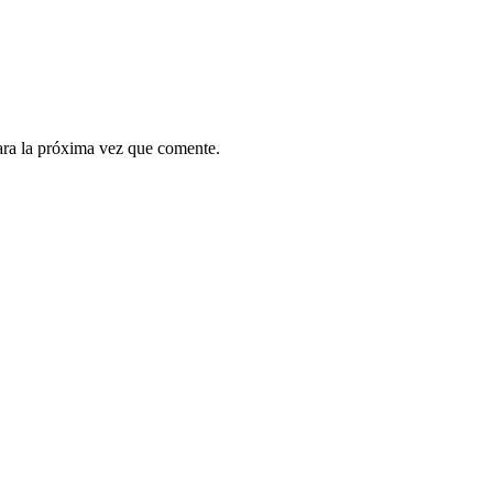
ara la próxima vez que comente.