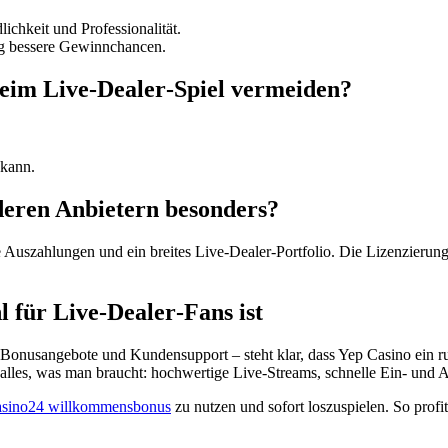
chkeit und Professionalität.
ig bessere Gewinnchancen.
beim Live‑Dealer‑Spiel vermeiden?
 kann.
deren Anbietern besonders?
Auszahlungen und ein breites Live‑Dealer‑Portfolio. Die Lizenzierung
 für Live‑Dealer‑Fans ist
 Bonusangebote und Kundensupport – steht klar, dass Yep Casino ein ru
m alles, was man braucht: hochwertige Live‑Streams, schnelle Ein‑ und
asino24 willkommensbonus
zu nutzen und sofort loszuspielen. So profi