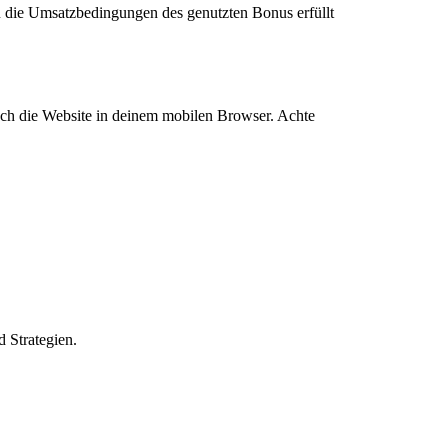
du die Umsatzbedingungen des genutzten Bonus erfüllt
fach die Website in deinem mobilen Browser. Achte
 Strategien.