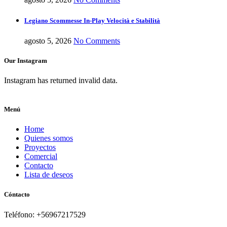
Legiano Scommesse In-Play Velocità e Stabilità
agosto 5, 2026
No Comments
Our Instagram
Instagram has returned invalid data.
Menú
Home
Quienes somos
Proyectos
Comercial
Contacto
Lista de deseos
Cóntacto
Teléfono: +56967217529