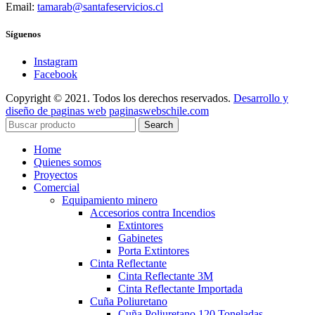
Email:
tamarab@santafeservicios.cl
Síguenos
Instagram
Facebook
Copyright © 2021. Todos los derechos reservados.
Desarrollo y
diseño de paginas web
paginaswebschile.com
Search
Home
Quienes somos
Proyectos
Comercial
Equipamiento minero
Accesorios contra Incendios
Extintores
Gabinetes
Porta Extintores
Cinta Reflectante
Cinta Reflectante 3M
Cinta Reflectante Importada
Cuña Poliuretano
Cuña Poliuretano 120 Toneladas