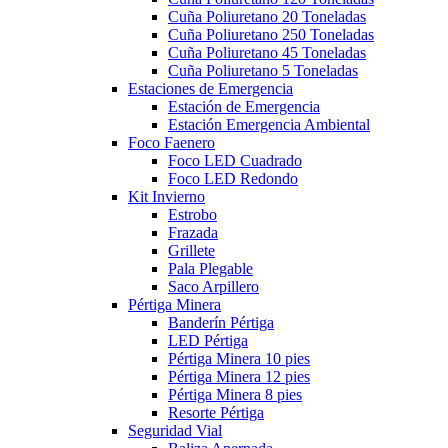
Cuña Poliuretano 20 Toneladas
Cuña Poliuretano 250 Toneladas
Cuña Poliuretano 45 Toneladas
Cuña Poliuretano 5 Toneladas
Estaciones de Emergencia
Estación de Emergencia
Estación Emergencia Ambiental
Foco Faenero
Foco LED Cuadrado
Foco LED Redondo
Kit Invierno
Estrobo
Frazada
Grillete
Pala Plegable
Saco Arpillero
Pértiga Minera
Banderín Pértiga
LED Pértiga
Pértiga Minera 10 pies
Pértiga Minera 12 pies
Pértiga Minera 8 pies
Resorte Pértiga
Seguridad Vial