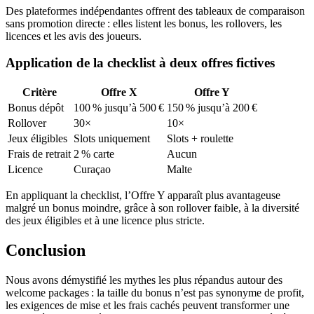
Des plateformes indépendantes offrent des tableaux de comparaison
sans promotion directe : elles listent les bonus, les rollovers, les
licences et les avis des joueurs.
Application de la checklist à deux offres fictives
Critère
Offre X
Offre Y
Bonus dépôt
100 % jusqu’à 500 €
150 % jusqu’à 200 €
Rollover
30×
10×
Jeux éligibles
Slots uniquement
Slots + roulette
Frais de retrait
2 % carte
Aucun
Licence
Curaçao
Malte
En appliquant la checklist, l’Offre Y apparaît plus avantageuse
malgré un bonus moindre, grâce à son rollover faible, à la diversité
des jeux éligibles et à une licence plus stricte.
Conclusion
Nous avons démystifié les mythes les plus répandus autour des
welcome packages : la taille du bonus n’est pas synonyme de profit,
les exigences de mise et les frais cachés peuvent transformer une