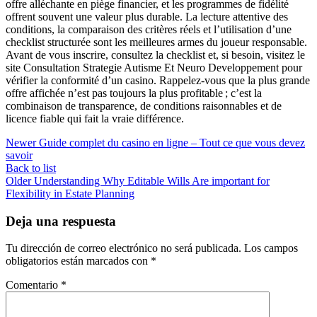
offre alléchante en piège financier, et les programmes de fidélité
offrent souvent une valeur plus durable. La lecture attentive des
conditions, la comparaison des critères réels et l’utilisation d’une
checklist structurée sont les meilleures armes du joueur responsable.
Avant de vous inscrire, consultez la checklist et, si besoin, visitez le
site Consultation Strategie Autisme Et Neuro Developpement pour
vérifier la conformité d’un casino. Rappelez‑vous que la plus grande
offre affichée n’est pas toujours la plus profitable ; c’est la
combinaison de transparence, de conditions raisonnables et de
licence fiable qui fait la vraie différence.
Newer
Guide complet du casino en ligne – Tout ce que vous devez
savoir
Back to list
Older
Understanding Why Editable Wills Are important for
Flexibility in Estate Planning
Deja una respuesta
Tu dirección de correo electrónico no será publicada.
Los campos
obligatorios están marcados con
*
Comentario
*