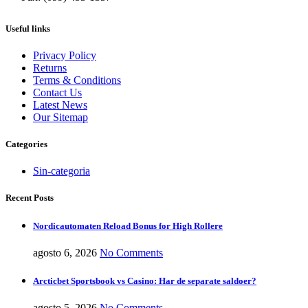
Useful links
Privacy Policy
Returns
Terms & Conditions
Contact Us
Latest News
Our Sitemap
Categories
Sin-categoria
Recent Posts
Nordicautomaten Reload Bonus for High Rollere
agosto 6, 2026
No Comments
Arcticbet Sportsbook vs Casino: Har de separate saldoer?
agosto 5, 2026
No Comments