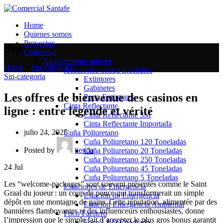
Home
Quienes somos
Proyectos
Blog
Comercial
Equipamiento minero
Home
»
Sin-categoria
»
Accesorios contra Incendios
Sin-categoria
Extintores
Gabinetes
Les offres de bienvenue des casinos en
Porta Extintores
Cinta Reflectante
ligne : entre légende et vérité
Cinta Reflectante 3M
Cinta Reflectante Importada
julio 24, 2025
Cuña Poliuretano
Cuña Poliuretano 120 Toneladas
Posted by
tienda
Cuña Poliuretano 20 Toneladas
Cuña Poliuretano 250 Toneladas
24
Jul
Cuña Poliuretano 45 Toneladas
Cuña Poliuretano 5 Toneladas
Les “welcome‑packages” sont souvent présentés comme le Saint
Estaciones de Emergencia
Graal du joueur : un coup de pouce qui transformerait un simple
Estación de Emergencia
dépôt en une montagne de gains. Cette réputation, alimentée par des
Estación Emergencia Ambiental
bannières flamboyantes et des influenceurs enthousiastes, donne
Foco Faenero
l’impression que le simple fait d’accepter le plus gros bonus garantit
Foco LED Cuadrado