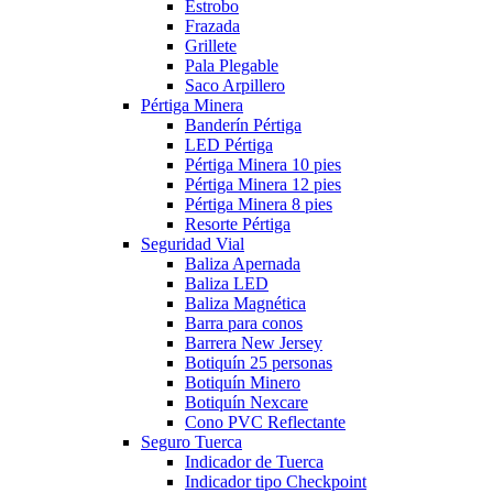
Estrobo
Frazada
Grillete
Pala Plegable
Saco Arpillero
Pértiga Minera
Banderín Pértiga
LED Pértiga
Pértiga Minera 10 pies
Pértiga Minera 12 pies
Pértiga Minera 8 pies
Resorte Pértiga
Seguridad Vial
Baliza Apernada
Baliza LED
Baliza Magnética
Barra para conos
Barrera New Jersey
Botiquín 25 personas
Botiquín Minero
Botiquín Nexcare
Cono PVC Reflectante
Seguro Tuerca
Indicador de Tuerca
Indicador tipo Checkpoint