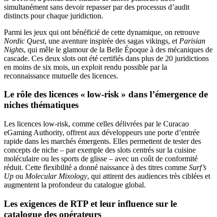
simultanément sans devoir repasser par des processus d’audit
distincts pour chaque juridiction.
Parmi les jeux qui ont bénéficié de cette dynamique, on retrouve
Nordic Quest
, une aventure inspirée des sagas vikings, et
Parisian
Nights
, qui mêle le glamour de la Belle Époque à des mécaniques de
cascade. Ces deux slots ont été certifiés dans plus de 20 juridictions
en moins de six mois, un exploit rendu possible par la
reconnaissance mutuelle des licences.
Le rôle des licences « low‑risk » dans l’émergence de
niches thématiques
Les licences low‑risk, comme celles délivrées par le Curacao
eGaming Authority, offrent aux développeurs une porte d’entrée
rapide dans les marchés émergents. Elles permettent de tester des
concepts de niche – par exemple des slots centrés sur la cuisine
moléculaire ou les sports de glisse – avec un coût de conformité
réduit. Cette flexibilité a donné naissance à des titres comme
Surf’s
Up
ou
Molecular Mixology
, qui attirent des audiences très ciblées et
augmentent la profondeur du catalogue global.
Les exigences de RTP et leur influence sur le
catalogue des opérateurs