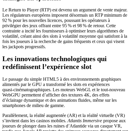
Le Return to Player (RTP) est devenu un argument de vente majeur.
Les régulateurs européens imposent désormais un RTP minimum de
92 % pour les nouvelles licences, poussant les opérateurs à
privilégier des jeux offrant entre 95 % et 98 % de retour. Cette
contrainte a incité les fournisseurs à optimiser leurs algorithmes de
volatilité, créant ainsi des slots à volatilité moyenne qui satisfont à la
fois les joueurs à la recherche de gains fréquents et ceux qui visent
les jackpots progressifs.
Les innovations technologiques qui
redéfinissent l’expérience slot
Le passage du simple HTML5 à des environnements graphiques
alimentés par le GPU a transformé les slots en expériences
quasi‑cinématographiques. Les moteurs WebGL et le tout‑nouveau
WebGPU permettent d’afficher des textures 4K, des effets
d’éclairage dynamique et des animations fluides, même sur les
smartphones de milieu de gamme.
Parallèlement, la réalité augmentée (AR) et la réalité virtuelle (VR)
s’invitent dans les casinos mobiles.
Atlantis Immersive
propose aux
joueurs de plonger dans les ruines d’Atlantide via un casque VR,