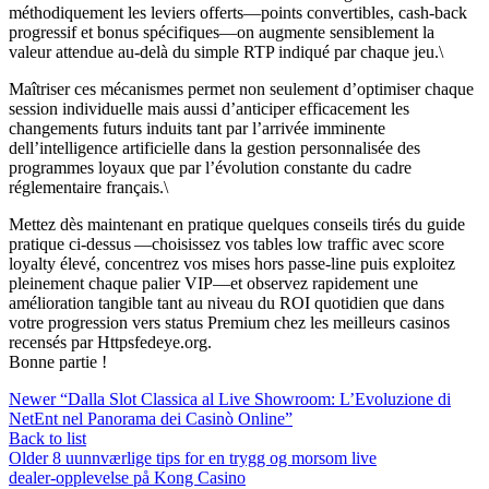
méthodiquement les leviers offerts—points convertibles, cash‑back
progressif et bonus spécifiques—on augmente sensiblement la
valeur attendue au-delà du simple RTP indiqué par chaque jeu.\
Maîtriser ces mécanismes permet non seulement d’optimiser chaque
session individuelle mais aussi d’anticiper efficacement les
changements futurs induits tant par l’arrivée imminente
dell’intelligence artificielle dans la gestion personnalisée des
programmes loyaux que par l’évolution constante du cadre
réglementaire français.\
Mettez dès maintenant en pratique quelques conseils tirés du guide
pratique ci‑dessus —choisissez vos tables low traffic avec score
loyalty élevé, concentrez vos mises hors passe-line puis exploitez
pleinement chaque palier VIP—et observez rapidement une
amélioration tangible tant au niveau du ROI quotidien que dans
votre progression vers status Premium chez les meilleurs casinos
recensés par Httpsfedeye.org.
Bonne partie !
Newer
“Dalla Slot Classica al Live Showroom: L’Evoluzione di
NetEnt nel Panorama dei Casinò Online”
Back to list
Older
8 uunnværlige tips for en trygg og morsom live
dealer‑opplevelse på Kong Casino