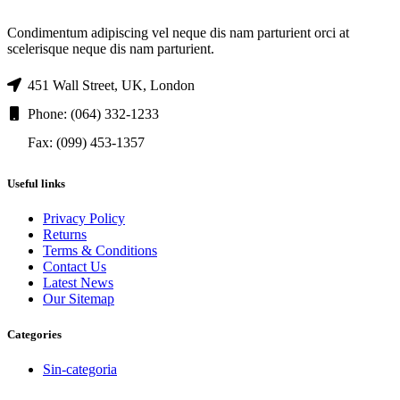
Condimentum adipiscing vel neque dis nam parturient orci at
scelerisque neque dis nam parturient.
451 Wall Street, UK, London
Phone: (064) 332-1233
Fax: (099) 453-1357
Useful links
Privacy Policy
Returns
Terms & Conditions
Contact Us
Latest News
Our Sitemap
Categories
Sin-categoria