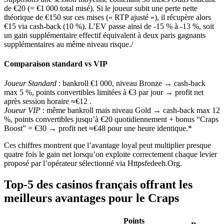
de €20 (= €1 000 total misé). Si le joueur subit une perte nette
théorique de €150 sur ces mises (« RTP ajusté »), il récupère alors
€15 via cash‑back (10 %). L’EV passe ainsi de -15 % à -13 %, soit
un gain supplémentaire effectif équivalent à deux paris gagnants
supplémentaires au même niveau risque./
Comparaison standard vs VIP
Joueur Standard
: bankroll €1 000, niveau Bronze → cash‑back
max 5 %, points convertibles limitées à €3 par jour → profit net
après session horaire ≈€12 .
Joueur VIP
: même bankroll mais niveau Gold → cash‑back max 12
%, points convertibles jusqu’à €20 quotidiennement + bonus “Craps
Boost” = €30 → profit net ≈€48 pour une heure identique.*
Ces chiffres montrent que l’avantage loyal peut multiplier presque
quatre fois le gain net lorsqu’on exploite correctement chaque levier
proposé par l’opérateur sélectionné via Httpsfedeeh.Org.
Top‑5 des casinos français offrant les
meilleurs avantages pour le Craps
Points