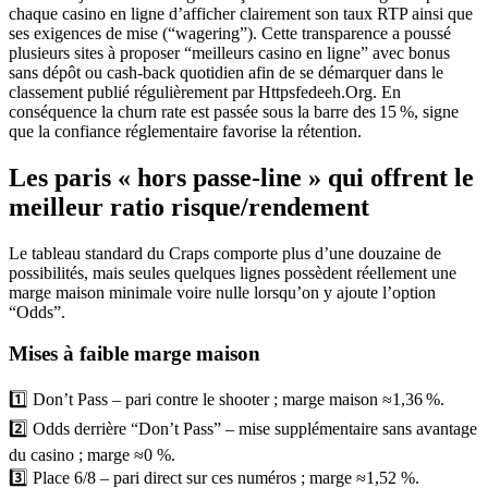
chaque casino en ligne d’afficher clairement son taux RTP ainsi que
ses exigences de mise (“wagering”). Cette transparence a poussé
plusieurs sites à proposer “meilleurs casino en ligne” avec bonus
sans dépôt ou cash‑back quotidien afin de se démarquer dans le
classement publié régulièrement par Httpsfedeeh.Org. En
conséquence la churn rate est passée sous la barre des 15 %, signe
que la confiance réglementaire favorise la rétention.
Les paris « hors passe‑line » qui offrent le
meilleur ratio risque/rendement
Le tableau standard du Craps comporte plus d’une douzaine de
possibilités, mais seules quelques lignes possèdent réellement une
marge maison minimale voire nulle lorsqu’on y ajoute l’option
“Odds”.
Mises à faible marge maison
1️⃣ Don’t Pass – pari contre le shooter ; marge maison ≈1,36 %.
2️⃣ Odds derrière “Don’t Pass” – mise supplémentaire sans avantage
du casino ; marge ≈0 %.
3️⃣ Place 6/8 – pari direct sur ces numéros ; marge ≈1,52 %.