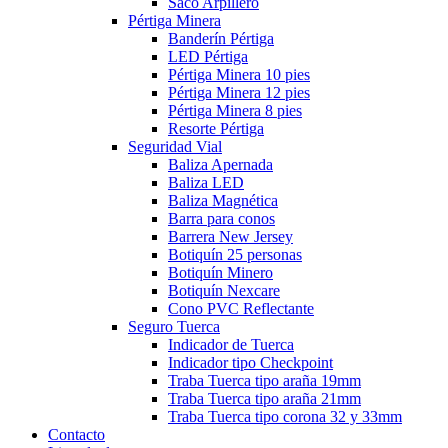
Saco Arpillero
Pértiga Minera
Banderín Pértiga
LED Pértiga
Pértiga Minera 10 pies
Pértiga Minera 12 pies
Pértiga Minera 8 pies
Resorte Pértiga
Seguridad Vial
Baliza Apernada
Baliza LED
Baliza Magnética
Barra para conos
Barrera New Jersey
Botiquín 25 personas
Botiquín Minero
Botiquín Nexcare
Cono PVC Reflectante
Seguro Tuerca
Indicador de Tuerca
Indicador tipo Checkpoint
Traba Tuerca tipo araña 19mm
Traba Tuerca tipo araña 21mm
Traba Tuerca tipo corona 32 y 33mm
Contacto