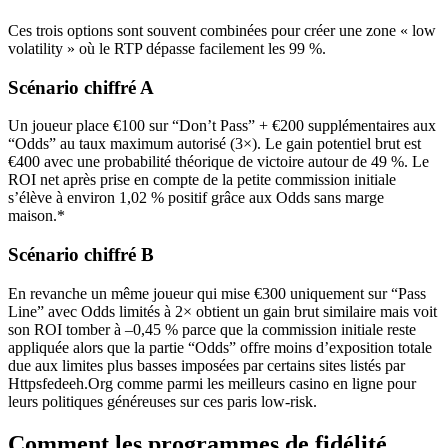
Ces trois options sont souvent combinées pour créer une zone « low
volatility » où le RTP dépasse facilement les 99 %.
Scénario chiffré A
Un joueur place €100 sur “Don’t Pass” + €200 supplémentaires aux
“Odds” au taux maximum autorisé (3×). Le gain potentiel brut est
€400 avec une probabilité théorique de victoire autour de 49 %. Le
ROI net après prise en compte de la petite commission initiale
s’élève à environ 1,02 % positif grâce aux Odds sans marge
maison.*
Scénario chiffré B
En revanche un même joueur qui mise €300 uniquement sur “Pass
Line” avec Odds limités à 2× obtient un gain brut similaire mais voit
son ROI tomber à –0,45 % parce que la commission initiale reste
appliquée alors que la partie “Odds” offre moins d’exposition totale
due aux limites plus basses imposées par certains sites listés par
Httpsfedeeh.Org comme parmi les meilleurs casino en ligne pour
leurs politiques généreuses sur ces paris low‑risk.
Comment les programmes de fidélité