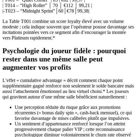
| T014 – “High Roller” │ 70 │ €112 │ 99,21 |
|-T023 – “Midnight Sprint”│60│€78│99,38|
La Table T001 combine un score loyalty élevé avec un volume
modeste ; cela indique souvent que l’opérateur pousse davantage ses
incitations pointées vers ce segment afin d’encourager la montée
vers Platinum rapidement.*
Psychologie du joueur fidèle : pourquoi
rester dans une même salle peut
augmenter vos profits
L’effet « cumulative advantage » décrit comment chaque point
supplémentaire gagné renforce non seulement le solde bancaire mais
aussi l’attachement émotionnel au lieu virtuel choisi.* Les joueurs
qui gravitent autour d’une même salle bénéficient naturellement :
Une perception réduite du risque grâce aux promotions
récurrentes (« bonus daily spin », cash‑back mensuel), ce qui
favorise davantage de mises calibrées plutôt que impulsives.
Un sentiment d’appartenance renforcé lorsque l’on atteint
progressivement chaque palier VIP ; cette reconnaissance
psychologique diminue volontairement le churn rate observé