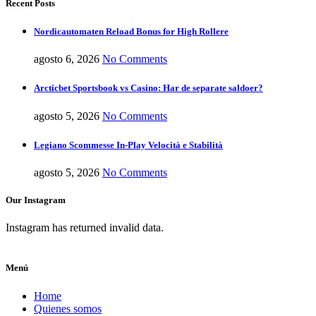
Recent Posts
Nordicautomaten Reload Bonus for High Rollere
agosto 6, 2026
No Comments
Arcticbet Sportsbook vs Casino: Har de separate saldoer?
agosto 5, 2026
No Comments
Legiano Scommesse In-Play Velocità e Stabilità
agosto 5, 2026
No Comments
Our Instagram
Instagram has returned invalid data.
Menú
Home
Quienes somos