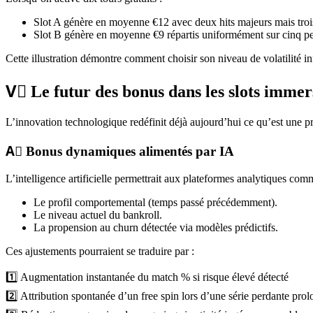
Slot A génère en moyenne €12 avec deux hits majeurs mais trois
Slot B génère en moyenne €9 répartis uniformément sur cinq pet
Cette illustration démontre comment choisir son niveau de volatilité in
V️⃣ Le futur des bonus dans les slots imme
L’innovation technologique redéfinit déjà aujourd’hui ce qu’est une p
A️⃣ Bonus dynamiques alimentés par IA
L’intelligence artificielle permettrait aux plateformes analytiques c
Le profil comportemental (temps passé précédemment).
Le niveau actuel du bankroll.
La propension au churn détectée via modèles prédictifs.
Ces ajustements pourraient se traduire par :
1️⃣ Augmentation instantanée du match % si risque élevé détecté
2️⃣ Attribution spontanée d’un free spin lors d’une série perdante pro