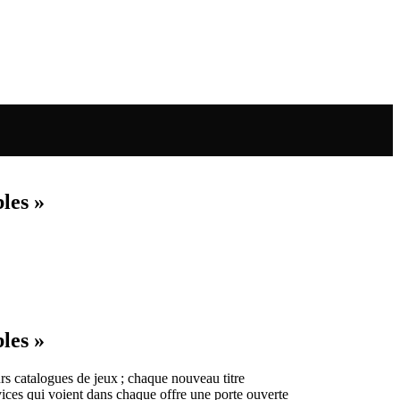
les »
les »
rs catalogues de jeux ; chaque nouveau titre
vices qui voient dans chaque offre une porte ouverte