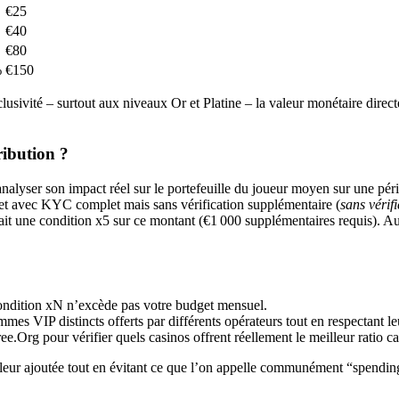
€25
€40
€80
%
€150
lusivité – surtout aux niveaux Or et Platine – la valeur monétaire dir
ribution ?
alyser son impact réel sur le portefeuille du joueur moyen sur une pé
bet avec KYC complet mais sans vérification supplémentaire (
sans vérif
it une condition x5 sur ce montant (€1 000 supplémentaires requis). Au f
condition xN n’excède pas votre budget mensuel.
mmes VIP distincts offerts par différents opérateurs tout en respectant 
.Org pour vérifier quels casinos offrent réellement le meilleur ratio c
aleur ajoutée tout en évitant ce que l’on appelle communément “spendin