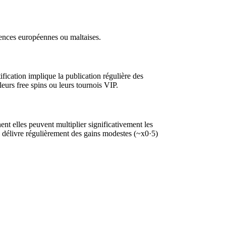
ences européennes ou maltaises.
fication implique la publication régulière des
leurs free spins ou leurs tournois VIP.
nt elles peuvent multiplier significativement les
 » délivre régulièrement des gains modestes (~x0·5)