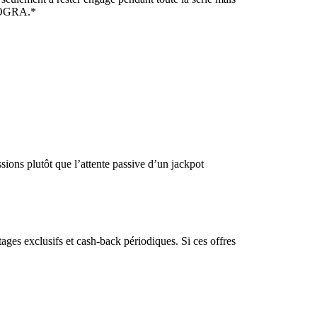
eCOGRA.*
ssions plutôt que l’attente passive d’un jackpot
ages exclusifs et cash‑back périodiques. Si ces offres