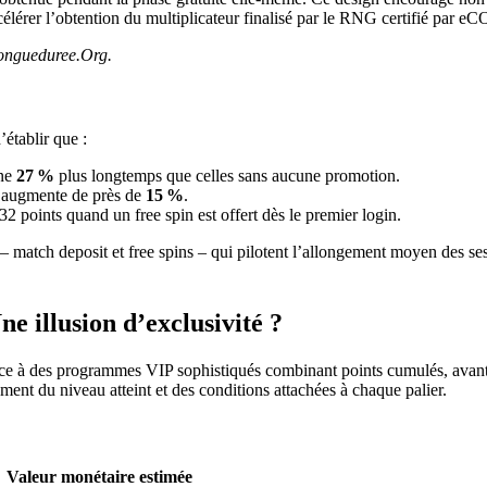
célérer l’obtention du multiplicateur finalisé par le RNG certifié par 
longueduree.Org.
établir que :
nne
27 %
plus longtemps que celles sans aucune promotion.
s augmente de près de
15 %
.
2 points quand un free spin est offert dès le premier login.
s – match deposit et free spins – qui pilotent l’allongement moyen des se
 illusion d’exclusivité ?
 grâce à des programmes VIP sophistiqués combinant points cumulés, avant
ement du niveau atteint et des conditions attachées à chaque palier.
Valeur monétaire estimée