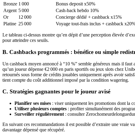
Bronze
1 000
Bonus deposit x50%
Argent
5 000
Cash‑back hebdo 10%
Or
12 000
Concierge dédié + cashback x15%
Platine
25 000
Voyage tout‑frais inclus + cashback x20
Le tableau ci‑dessus montre qu’en dépit d’une perception élevée d’exc
pour atteindre ces seuils.
B. Cashbacks programmés : bénéfice ou simple redist
Un cashback moyen annoncé à “10 %” semble généreux mais il faut an
qu’un joueur dépense €2 000 en paris sportifs ou jeux slots chez Uni
retournés sous forme de crédits jouables uniquement après avoir satisfa
tient compte du coût additionnel imposé par la condition wagering.
C. Stratégies gagnantes pour le joueur avisé
Planifier ses mises
: viser uniquement les promotions dont la 
Utiliser plusieurs comptes
: profiter simultanément des progra
Surveiller régulièrement
: consulter Zerochomeurdelongueduree
En suivant ces recommandations il est possible d’extraire une vraie v
davantage dépensé que récupéré.