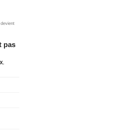
 devient
t pas
X.