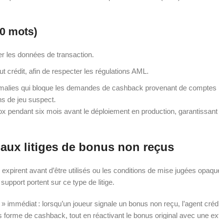
30 mots)
er les données de transaction.
t crédit, afin de respecter les régulations AML.
nomalies qui bloque les demandes de cashback provenant de comptes
s de jeu suspect.
x pendant six mois avant le déploiement en production, garantissant 
aux litiges de bonus non reçus
 expirent avant d’être utilisés ou les conditions de mise jugées opaqu
pport portent sur ce type de litige.
 immédiat : lorsqu’un joueur signale un bonus non reçu, l’agent créd
forme de cashback, tout en réactivant le bonus original avec une ex