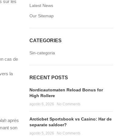
s sur les
Latest News
Our Sitemap
CATEGORIES
Sin-categoria
 en cas de
vers la
RECENT POSTS
Nordicautomaten Reload Bonus for
High Rollere
agosto 6, 2026
No Comments
Arcticbet Sportsbook vs Casino: Har de
lah
après
separate saldoer?
imant son
agosto 5, 2026
No Comments