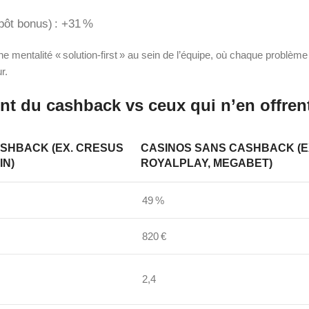
pôt bonus) : +31 %
e mentalité « solution‑first » au sein de l’équipe, où chaque problème
r.
rent du cashback vs ceux qui n’en offren
SHBACK (EX. CRESUS
CASINOS SANS CASHBACK (E
IN)
ROYALPLAY, MEGABET)
49 %
820 €
2,4