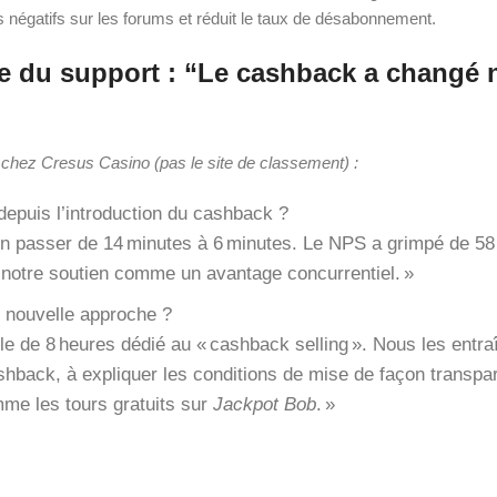
vis négatifs sur les forums et réduit le taux de désabonnement.
e du support : “Le cashback a changé 
 chez Cresus Casino (pas le site de classement) :
puis l’introduction du cashback ?
n passer de 14 minutes à 6 minutes. Le NPS a grimpé de 58
 notre soutien comme un avantage concurrentiel. »
 nouvelle approche ?
e de 8 heures dédié au « cashback selling ». Nous les entra
shback, à expliquer les conditions de mise de façon transpa
mme les tours gratuits sur
Jackpot Bob
. »