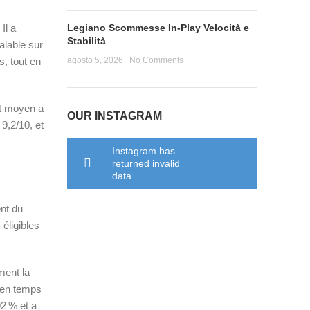
Il a
Legiano Scommesse In-Play Velocità e
Stabilità
alable sur
s, tout en
agosto 5, 2026
No Comments
ôt moyen a
OUR INSTAGRAM
9,2/10, et
Instagram has
returned invalid
data.
ent du
 éligibles
ment la
t en temps
92 % et a