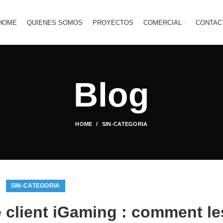
HOME
QUIENES SOMOS
PROYECTOS
COMERCIAL
CONTAC
Blog
HOME
SIN-CATEGORIA
SIN-CATEGORIA
 client iGaming : comment le