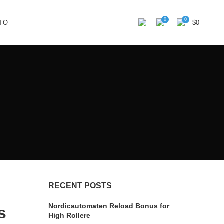
0
0
TO
$
0
RECENT POSTS
Nordicautomaten Reload Bonus for
s
High Rollere