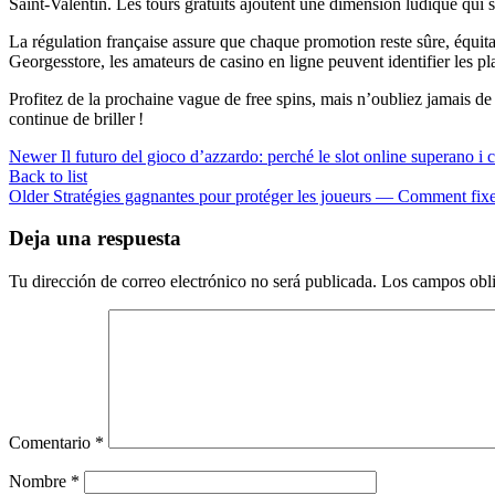
Saint‑Valentin. Les tours gratuits ajoutent une dimension ludique qui s
La régulation française assure que chaque promotion reste sûre, équita
Georgesstore, les amateurs de casino en ligne peuvent identifier les pl
Profitez de la prochaine vague de free spins, mais n’oubliez jamais de
continue de briller !
Newer
Il futuro del gioco d’azzardo: perché le slot online superano i
Back to list
Older
Stratégies gagnantes pour protéger les joueurs — Comment fixer
Deja una respuesta
Tu dirección de correo electrónico no será publicada.
Los campos obli
Comentario
*
Nombre
*