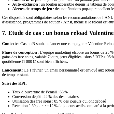
Auto‑exclusion
: un bouton accessible depuis le tableau de bo
Alertes de temps de jeu
: des notifications pop‑up rappellent l
Ces dispositifs sont obligatoires selon les recommandations de l’ANJ, 
d’assistance, programmes de soutien). Ainsi, même si le reload est attr
7. Étude de cas : un bonus reload Valentine
Contexte
: Casino B souhaite lancer une campagne « Valentine Reload » 
Phase de conception
: L’équipe marketing élabore un bonus de 25 % 
gains des free spins, valable 7 jours, jeux éligibles : slots à RTP ≥ 95 
quotidienne (1 000 €) sont bien affichées.
Lancement
: Le 1 février, un email personnalisé est envoyé aux joueur
de temps restant.
Suivi des KPI
:
Taux d’ouverture de l’email : 68 %
Conversion dépôt : 22 % des destinataires
Utilisation des free spins : 85 % des joueurs qui ont déposé
Retention à 30 jours : +12 % de joueurs actifs comparé à la pér