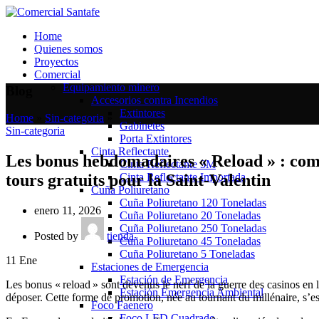
Home
Quienes somos
Proyectos
Comercial
Equipamiento minero
Blog
Accesorios contra Incendios
Extintores
Home
»
Sin-categoria
»
Gabinetes
Sin-categoria
Porta Extintores
Cinta Reflectante
Les bonus hebdomadaires « Reload » : comm
Cinta Reflectante 3M
Cinta Reflectante Importada
tours gratuits pour la Saint‑Valentin
Cuña Poliuretano
Cuña Poliuretano 120 Toneladas
enero 11, 2026
Cuña Poliuretano 20 Toneladas
Cuña Poliuretano 250 Toneladas
Posted by
tienda
Cuña Poliuretano 45 Toneladas
Cuña Poliuretano 5 Toneladas
11
Ene
Estaciones de Emergencia
Estación de Emergencia
Les bonus « reload » sont devenus le nerf de la guerre des casinos en li
Estación Emergencia Ambiental
déposer. Cette forme de promotion, née au tournant du millénaire, s’es
Foco Faenero
Foco LED Cuadrado