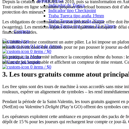
Seguro Tuerca
Depuis la création de l’ARJEL en 2010, puis sa transformation en Auto
Indicador de Tuerca
Tout casino en ligne souhaitant proposer des reload bonuses doit d’abor
Indicador tipo Checkpoint
protection des mineurs.
Traba Tuerca tipo araña 19mm
Traba Tuerca tipo araña 21mm
Les obligations de communication sont précises : chaque offre doit êtr
Traba Tuerca tipo corona 32 y 33mm
(wagering). Les mentions légales doivent également indiquer le délai de
Contacto
financières lourdes.
Les limites de mise constituent un autre pilier. La loi impose un plafo
0
Lista de deseos
reloads doivent donc être calibrés pour ne pas pousser le joueur au-de
0
items
/
$
0
Menu
En pratique, la conformité influence la conception même du bonus : les 
niveau de jeu responsable et affichent un compteur de mise restant. Ce
0
items
/
$
0
3. Les tours gratuits comme atout principal
Les free spins sont des tours de machine à sous accordés sans mise in
rouleaux, espérer un alignement de symboles – les rend immédiateme
Pendant la période de la Saint‑Valentin, les tours gratuits gagnent 
(NetEnt) ou
Valentine’s Delight
(Play’n GO) offrent des symboles cœur
Les opérateurs exploitent cette ambiance en proposant des packs de fre
dépôt de 15 % pour les joueurs qui rechargent leur compte ce jour-là. C