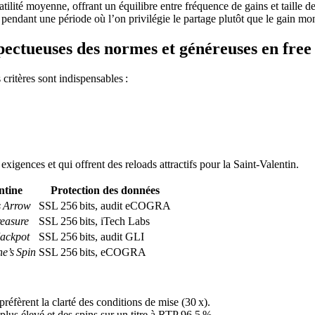
latilité moyenne, offrant un équilibre entre fréquence de gains et taille
 pendant une période où l’on privilégie le partage plutôt que le gain mon
pectueuses des normes et généreuses en free
critères sont indispensables :
xigences et qui offrent des reloads attractifs pour la Saint‑Valentin.
ntine
Protection des données
s Arrow
SSL 256 bits, audit eCOGRA
reasure
SSL 256 bits, iTech Labs
Jackpot
SSL 256 bits, audit GLI
ne’s Spin
SSL 256 bits, eCOGRA
réfèrent la clarté des conditions de mise (30 x).
lus élevé et des spins sur un titre à RTP 96,5 %.