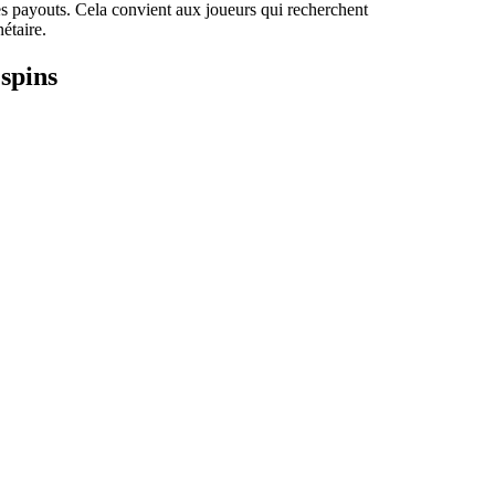
 des payouts. Cela convient aux joueurs qui recherchent
étaire.
 spins