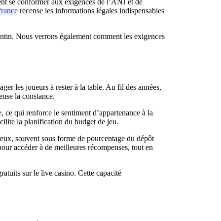
ivent se conformer aux exigences de l’ANJ et de
france
recense les informations légales indispensables
Valentin. Nous verrons également comment les exigences
er les joueurs à rester à la table. Au fil des années,
ense la constance.
e, ce qui renforce le sentiment d’appartenance à la
ite la planification du budget de jeu.
éreux, souvent sous forme de pourcentage du dépôt
pour accéder à de meilleures récompenses, tout en
atuits sur le live casino. Cette capacité