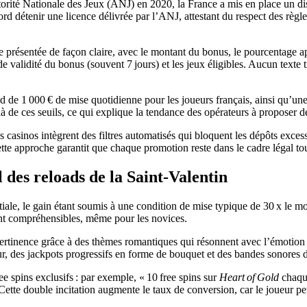
rité Nationale des Jeux (ANJ) en 2020, la France a mis en place un dispo
d détenir une licence délivrée par l’ANJ, attestant du respect des règle
e présentée de façon claire, avec le montant du bonus, le pourcentage a
 validité du bonus (souvent 7 jours) et les jeux éligibles. Aucun texte 
nd de 1 000 € de mise quotidienne pour les joueurs français, ainsi qu’une
là de ces seuils, ce qui explique la tendance des opérateurs à proposer
casinos intègrent des filtres automatisés qui bloquent les dépôts excess
tte approche garantit que chaque promotion reste dans le cadre légal to
 des reloads de la Saint‑Valentin
itiale, le gain étant soumis à une condition de mise typique de 30 x le 
nt compréhensibles, même pour les novices.
en pertinence grâce à des thèmes romantiques qui résonnent avec l’émo
, des jackpots progressifs en forme de bouquet et des bandes sonores 
e spins exclusifs : par exemple, « 10 free spins sur
Heart of Gold
chaque
ette double incitation augmente le taux de conversion, car le joueur per