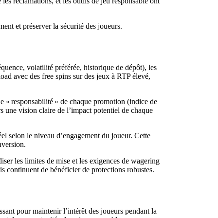
s réclamations, et les outils de jeu responsable ont
nt et préserver la sécurité des joueurs.
uence, volatilité préférée, historique de dépôt), les
load avec des free spins sur des jeux à RTP élevé,
de « responsabilité » de chaque promotion (indice de
s une vision claire de l’impact potentiel de chaque
el selon le niveau d’engagement du joueur. Cette
nversion.
iser les limites de mise et les exigences de wagering
ais continuent de bénéficier de protections robustes.
ssant pour maintenir l’intérêt des joueurs pendant la