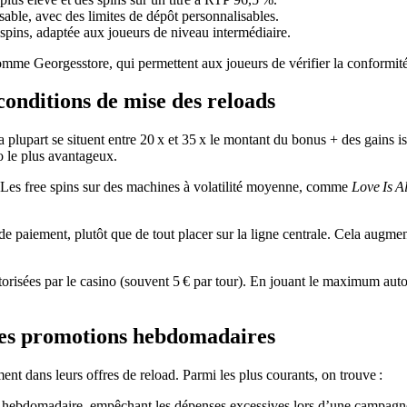
able, avec des limites de dépôt personnalisables.
spins, adaptée aux joueurs de niveau intermédiaire.
comme Georgesstore, qui permettent aux joueurs de vérifier la conformité 
onditions de mise des reloads
 plupart se situent entre 20 x et 35 x le montant du bonus + des gains is
io le plus avantageux.
eux. Les free spins sur des machines à volatilité moyenne, comme
Love Is A
es de paiement, plutôt que de tout placer sur la ligne centrale. Cela aug
orisées par le casino (souvent 5 € par tour). En jouant le maximum auto
 les promotions hebdomadaires
ent dans leurs offres de reload. Parmi les plus courants, on trouve :
ou hebdomadaire, empêchant les dépenses excessives lors d’une campagne