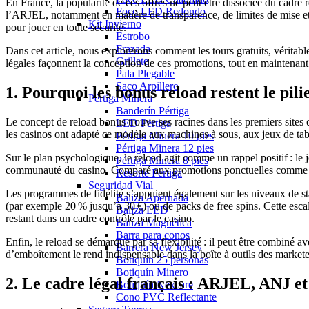
En France, la popularité de ces offres ne peut être dissociée du cadre 
Foco LED Redondo
l’ARJEL, notamment en matière de transparence, de limites de mise et
Kit Invierno
pour jouer en toute sécurité.
Estrobo
Frazada
Dans cet article, nous explorerons comment les tours gratuits, véritab
Grillete
légales façonnent la conception de ces promotions, tout en maintenant 
Pala Plegable
Saco Arpillero
1. Pourquoi les bonus reload restent le pil
Pértiga Minera
Banderín Pértiga
Le concept de reload bonus trouve ses racines dans les premiers sites de
LED Pértiga
les casinos ont adapté ce modèle aux machines à sous, aux jeux de tabl
Pértiga Minera 10 pies
Pértiga Minera 12 pies
Sur le plan psychologique, le reload agit comme un rappel positif : le 
Pértiga Minera 8 pies
communauté du casino. Comparé aux promotions ponctuelles comme les to
Resorte Pértiga
Seguridad Vial
Les programmes de fidélité s’appuient également sur les niveaux de s
Baliza Apernada
(par exemple 20 % jusqu’à 30 €) ou de packs de free spins. Cette esca
Baliza LED
restant dans un cadre contrôlé par le casino.
Baliza Magnética
Barra para conos
Enfin, le reload se démarque par sa flexibilité : il peut être combiné a
Barrera New Jersey
d’emboîtement le rend indispensable dans la boîte à outils des markete
Botiquín 25 personas
Botiquín Minero
2. Le cadre légal français : ARJEL, ANJ et
Botiquín Nexcare
Cono PVC Reflectante