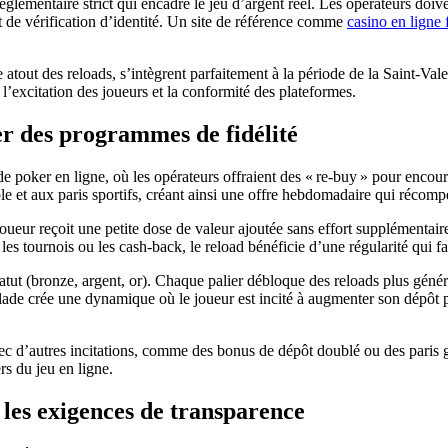
réglementaire strict qui encadre le jeu d’argent réel. Les opérateurs do
 de vérification d’identité. Un site de référence comme
casino en ligne 
le atout des reloads, s’intègrent parfaitement à la période de la Saint‑
l’excitation des joueurs et la conformité des plateformes.
ier des programmes de fidélité
 poker en ligne, où les opérateurs offraient des « re‑buy » pour encourag
e et aux paris sportifs, créant ainsi une offre hebdomadaire qui récomp
joueur reçoit une petite dose de valeur ajoutée sans effort supplémentair
urnois ou les cash‑back, le reload bénéficie d’une régularité qui facil
tatut (bronze, argent, or). Chaque palier débloque des reloads plus gén
lade crée une dynamique où le joueur est incité à augmenter son dépôt 
vec d’autres incitations, comme des bonus de dépôt doublé ou des paris gr
rs du jeu en ligne.
 les exigences de transparence