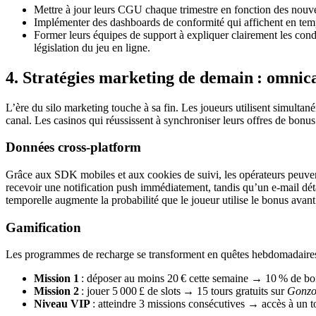
Mettre à jour leurs CGU chaque trimestre en fonction des nouvel
Implémenter des dashboards de conformité qui affichent en temps 
Former leurs équipes de support à expliquer clairement les con
législation du jeu en ligne.
4. Stratégies marketing de demain : omnic
L’ère du silo marketing touche à sa fin. Les joueurs utilisent simultan
canal. Les casinos qui réussissent à synchroniser leurs offres de bon
Données cross‑platform
Grâce aux SDK mobiles et aux cookies de suivi, les opérateurs peuvent 
recevoir une notification push immédiatement, tandis qu’un e‑mail dé
temporelle augmente la probabilité que le joueur utilise le bonus avant
Gamification
Les programmes de recharge se transforment en quêtes hebdomadaires
Mission 1
: déposer au moins 20 € cette semaine → 10 % de bo
Mission 2
: jouer 5 000 £ de slots → 15 tours gratuits sur
Gonzo
Niveau VIP
: atteindre 3 missions consécutives → accès à un t