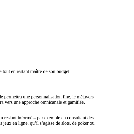
tout en restant maître de son budget.
lle permettra une personnalisation fine, le métavers
uera vers une approche omnicanale et gamifiée,
 En restant informé – par exemple en consultant des
jeux en ligne, qu’il s’agisse de slots, de poker ou