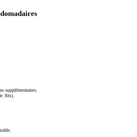
ebdomadaires
ins supplémentaires.
de 30x).
solde.