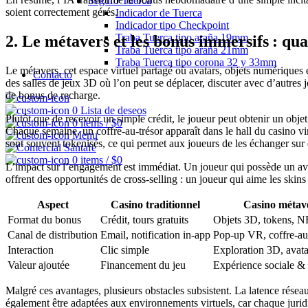
Seguro Tuerca
soient correctement gérés.
Indicador de Tuerca
Indicador tipo Checkpoint
Traba Tuerca tipo araña 19mm
2. Le métavers et les bonus immersifs : qu
Traba Tuerca tipo araña 21mm
Traba Tuerca tipo corona 32 y 33mm
Le métavers, cet espace virtuel partagé où avatars, objets numériques
Contacto
des salles de jeux 3D où l’on peut se déplacer, discuter avec d’autres 
de bonus de recharge.
0
Lista de deseos
Plutôt que de recevoir un simple crédit, le joueur peut obtenir un objet
0
items
/
$
0
Chaque semaine, un coffre‑au‑trésor apparaît dans le hall du casino v
Menu
sont souvent tokenisés, ce qui permet aux joueurs de les échanger su
0
items
/
$
0
L’impact sur l’engagement est immédiat. Un joueur qui possède un ava
offrent des opportunités de cross‑selling : un joueur qui aime les skins
Aspect
Casino traditionnel
Casino métav
Format du bonus
Crédit, tours gratuits
Objets 3D, tokens, 
Canal de distribution
Email, notification in‑app
Pop‑up VR, coffre‑au
Interaction
Clic simple
Exploration 3D, avata
Valeur ajoutée
Financement du jeu
Expérience sociale & 
Malgré ces avantages, plusieurs obstacles subsistent. La latence résea
également être adaptées aux environnements virtuels, car chaque jurid