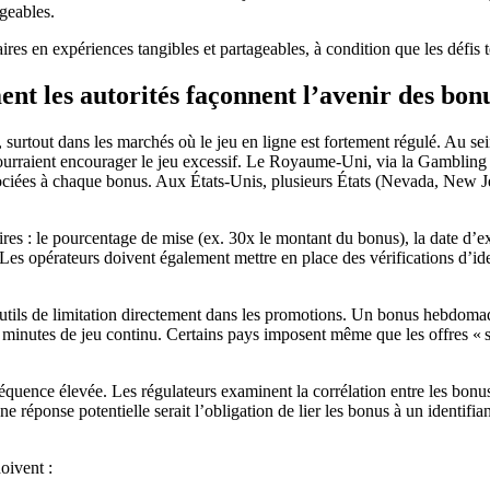
geables.
es en expériences tangibles et partageables, à condition que les défis t
ent les autorités façonnent l’avenir des b
, surtout dans les marchés où le jeu en ligne est fortement régulé. Au se
ourraient encourager le jeu excessif. Le Royaume‑Uni, via la Gambling
associées à chaque bonus. Aux États‑Unis, plusieurs États (Nevada, New J
res : le pourcentage de mise (ex. 30x le montant du bonus), la date d’e
r). Les opérateurs doivent également mettre en place des vérifications d’id
’outils de limitation directement dans les promotions. Un bonus hebdoma
 minutes de jeu continu. Certains pays imposent même que les offres « s
équence élevée. Les régulateurs examinent la corrélation entre les bon
e réponse potentielle serait l’obligation de lier les bonus à un identifia
oivent :