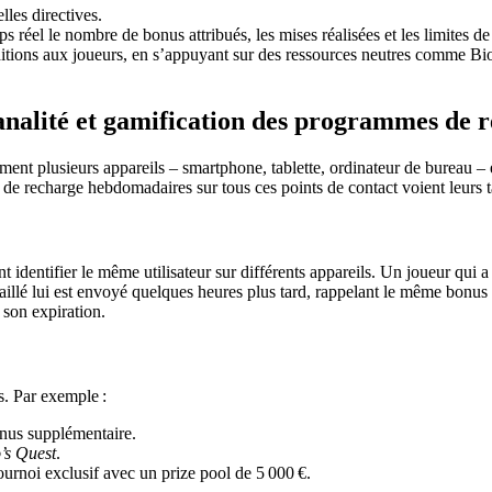
les directives.
réel le nombre de bonus attribués, les mises réalisées et les limites de
ditions aux joueurs, en s’appuyant sur des ressources neutres comme Bi
analité et gamification des programmes de 
ément plusieurs appareils – smartphone, tablette, ordinateur de bureau –
us de recharge hebdomadaires sur tous ces points de contact voient leur
identifier le même utilisateur sur différents appareils. Un joueur qui a
taillé lui est envoyé quelques heures plus tard, rappelant le même bon
 son expiration.
. Par exemple :
nus supplémentaire.
’s Quest
.
ournoi exclusif avec un prize pool de 5 000 €.