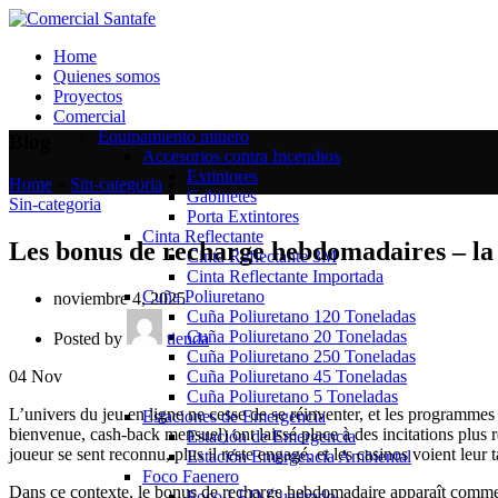
Home
Quienes somos
Proyectos
Comercial
Equipamiento minero
Blog
Accesorios contra Incendios
Extintores
Home
»
Sin-categoria
»
Gabinetes
Sin-categoria
Porta Extintores
Cinta Reflectante
Les bonus de recharge hebdomadaires – la 
Cinta Reflectante 3M
Cinta Reflectante Importada
Cuña Poliuretano
noviembre 4, 2025
Cuña Poliuretano 120 Toneladas
Cuña Poliuretano 20 Toneladas
Posted by
tienda
Cuña Poliuretano 250 Toneladas
Cuña Poliuretano 45 Toneladas
04
Nov
Cuña Poliuretano 5 Toneladas
L’univers du jeu en ligne ne cesse de se réinventer, et les programmes 
Estaciones de Emergencia
bienvenue, cash‑back mensuel) ont laissé place à des incitations plus r
Estación de Emergencia
joueur se sent reconnu, plus il reste engagé, et les casinos voient leur 
Estación Emergencia Ambiental
Foco Faenero
Dans ce contexte, le bonus de recharge hebdomadaire apparaît comme l
Foco LED Cuadrado