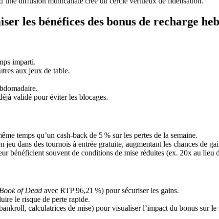
d’une diffusion multicanale crée un cercle vertueux de fidélisation.
miser les bénéfices des bonus de recharge h
emps imparti.
utres aux jeux de table.
ebdomadaire.
éjà validé pour éviter les blocages.
 même temps qu’un cash‑back de 5 % sur les pertes de la semaine.
en jeu dans des tournois à entrée gratuite, augmentant les chances de ga
ur bénéficient souvent de conditions de mise réduites (ex. 20x au lieu 
Book of Dead
avec RTP 96,21 %) pour sécuriser les gains.
uire le risque de perte rapide.
ankroll, calculatrices de mise) pour visualiser l’impact du bonus sur le 