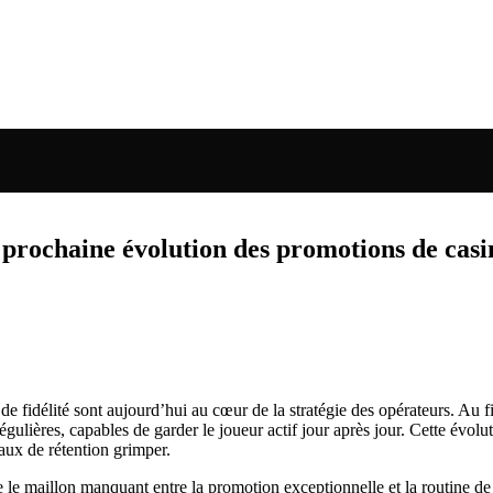
prochaine évolution des promotions de casi
de fidélité sont aujourd’hui au cœur de la stratégie des opérateurs. Au f
égulières, capables de garder le joueur actif jour après jour. Cette évolu
taux de rétention grimper.
e maillon manquant entre la promotion exceptionnelle et la routine de 