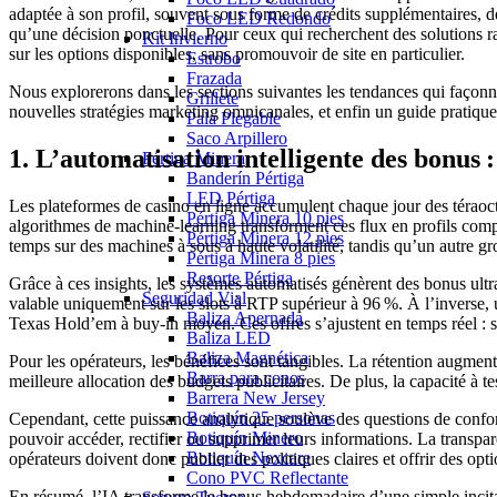
adaptée à son profil, souvent sous forme de crédits supplémentaires, de
Foco LED Redondo
qu’une décision ponctuelle. Pour ceux qui recherchent des solutions ra
Kit Invierno
sur les options disponibles, sans promouvoir de site en particulier.
Estrobo
Frazada
Nous explorerons dans les sections suivantes les tendances qui façonner
Grillete
nouvelles stratégies marketing omnicanales, et enfin un guide pratique 
Pala Plegable
Saco Arpillero
1. L’automatisation intelligente des bonus 
Pértiga Minera
Banderín Pértiga
LED Pértiga
Les plateformes de casino en ligne accumulent chaque jour des téraoct
Pértiga Minera 10 pies
algorithmes de machine‑learning transforment ces flux en profils comp
Pértiga Minera 12 pies
temps sur des machines à sous à haute volatilité, tandis qu’un autre gr
Pértiga Minera 8 pies
Resorte Pértiga
Grâce à ces insights, les systèmes automatisés génèrent des bonus ul
Seguridad Vial
valable uniquement sur les slots à RTP supérieur à 96 %. À l’inverse, u
Baliza Apernada
Texas Hold’em à buy‑in moyen. Ces offres s’ajustent en temps réel : s
Baliza LED
Baliza Magnética
Pour les opérateurs, les bénéfices sont tangibles. La rétention augment
Barra para conos
meilleure allocation des budgets publicitaires. De plus, la capacité à 
Barrera New Jersey
Botiquín 25 personas
Cependant, cette puissance analytique soulève des questions de conform
Botiquín Minero
pouvoir accéder, rectifier ou supprimer leurs informations. La transpar
Botiquín Nexcare
opérateurs doivent donc publier des politiques claires et offrir des opt
Cono PVC Reflectante
En résumé, l’IA transforme le bonus hebdomadaire d’une simple incitat