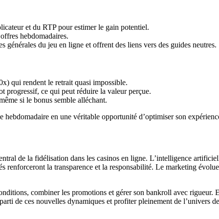
icateur et du RTP pour estimer le gain potentiel.
 offres hebdomadaires.
 générales du jeu en ligne et offrent des liens vers des guides neutres.
0x) qui rendent le retrait quasi impossible.
t progressif, ce qui peut réduire la valeur perçue.
 même si le bonus semble alléchant.
 hebdomadaire en une véritable opportunité d’optimiser son expérience 
ral de la fidélisation dans les casinos en ligne. L’intelligence artificie
ités renforceront la transparence et la responsabilité. Le marketing évol
conditions, combiner les promotions et gérer son bankroll avec rigueur.
arti de ces nouvelles dynamiques et profiter pleinement de l’univers des 