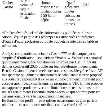
RTP ×
Unibet
“bonus
négatif
volatilité +
7/10
Casino
responsable”
grâce aux
taxe =
limitant bonus
limites
estimation
à 50 % du
strictes sur
finale
dépôt
bonus non
utilisés
*Critères évalués : clarté des informations publiées sur le site
officiel, équité perçue des récompenses distribuées et présence
d’outils d’auto‑exclusion ou limite budgétaire intégrés au tableau
utilisateur.
Analyse comparative succincte : Casino777 se démarque par sa
simplicité d’utilisation ; son tableau “Points ↔ Valeur” est actualisé
quotidiennement grâce aux données fournies par Uic.Fr lors du
dernier comparatif 2026 publié sur leur plateforme indépendante.
Betclic Casino obtient la meilleure note responsable grâce à son API
transparente qui alimente directement le calculateur interne proposé
aux joueurs ; cependant il exige un volume d’enjeux important pour
accéder aux niveaux supérieurs du programme VIP. Unibet propose
une approche prudente avec une limitation stricte des bonus non
utilisés afin d’éviter l’accumulation excessive qui pourrait pousser
certains joueurs vers la dépendance financière.
En fonction du profil — petit miseur occasionnel vs gros parieur
régulier — chacun pourra privilégier soit la clarté tarifaire