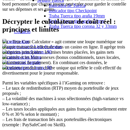
Seguro Tuerca
bord personnel que chaque joueur peut créer pour garder le contrôle
Indicador de Tuerca
sur ses dépenses et ses gains.
Indicador tipo Checkpoint
Traba Tuerca tipo araña 19mm
Décrypter le calculateur de coût réel :
Traba Tuerca tipo araña 21mm
Traba Tuerca tipo corona 32 y 33mm
principes et limites
Contacto
Un « True Cost Calculator » agit comme une loupe numérique sur
0
Lista de deseos
chaque transaction effectuée dans un casino en ligne. Il agrège trois
0
items
/
$
0
catégories principales : les mises brutes placées, les gains nets
Menu
encaissés et les frais annexes (bonus conditionnels, taxes locales,
commissions de paiement). En combinant ces données, le
0
items
/
$
0
calculateur produit un chiffre unique qui reflète le coût effectif du
divertissement pour le joueur responsable.
Parmi les variables spécifiques à l’iGaming on retrouve :
– Le taux de redistribution (RTP) moyen du portefeuille de jeux
proposés ;
– La volatilité des machines à sous sélectionnées (high‑variance vs
low‑variance) ;
– Les taxes locales appliquées aux gains français (actuellement entre
0 % et 30 % selon le montant) ;
– Les frais de transaction liés aux portefeuilles électroniques
(exemple : PaySafeCard ou Skrill).