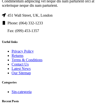
Condimentum adipiscing vel neque dis nam parturient orci at
scelerisque neque dis nam parturient.
451 Wall Street, UK, London
Phone: (064) 332-1233
Fax: (099) 453-1357
Useful links
Privacy Policy
Returns
Terms & Conditions
Contact Us
Latest News
Our Sitemap
Categories
Sin-categoria
Recent Posts