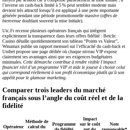
l’inverse un cash‑back limité à 5 % peut sembler modeste mais
devient très attractif lorsqu’il est appliqué à une perte importante
générée pendant une période promotionnelle massive (
offres de
bienvenue
doublant souvent la mise initiale).
Uic.Fr recense plusieurs opérateurs français qui intègrent
explicitement la transparence dans leurs offres fidélité : Betclic
Casino détaille quotidiennement son tableau “Points vs Valeur”,
Winamax publie un rapport mensuel sur l’efficacité du cash‑back et
Unibet propose une page dédiée où chaque niveau VIP expose
clairement ses avantages ainsi que ses exigences budgétaires
minimales.
Cette démarche contribue à rendre visible l’impact
financier réel d’un programme VIP et aide le joueur à choisir celui
qui correspond réellement à son profil économique plutôt qu’à son
appétit pour le glamour marketing.
Comparer trois leaders du marché
français sous l’angle du coût réel et de la
fidélité
Impact
Méthode de
Programme
sur le coût
Note
Opérateur
calcul du
de fidélité
net du
responsable*