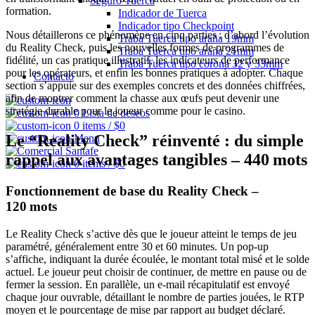
Seguro Tuerca
formation.
Indicador de Tuerca
Indicador tipo Checkpoint
Nous détaillerons ce phénomène en cinq parties : d’abord l’évolution
Traba Tuerca tipo araña 19mm
du Reality Check, puis les nouvelles formes de programmes de
Traba Tuerca tipo araña 21mm
fidélité, un cas pratique illustratif, les indicateurs de performance
Traba Tuerca tipo corona 32 y 33mm
pour les opérateurs, et enfin les bonnes pratiques à adopter. Chaque
Contacto
section s’appuie sur des exemples concrets et des données chiffrées,
afin de montrer comment la chasse aux œufs peut devenir une
stratégie durable pour le joueur comme pour le casino.
0
Lista de deseos
0
items
/
$
0
Le “Reality Check” réinventé : du simple
Menu
rappel aux avantages tangibles – 440 mots
0
items
/
$
0
Fonctionnement de base du Reality Check –
120 mots
Le Reality Check s’active dès que le joueur atteint le temps de jeu
paramétré, généralement entre 30 et 60 minutes. Un pop‑up
s’affiche, indiquant la durée écoulée, le montant total misé et le solde
actuel. Le joueur peut choisir de continuer, de mettre en pause ou de
fermer la session. En parallèle, un e‑mail récapitulatif est envoyé
chaque jour ouvrable, détaillant le nombre de parties jouées, le RTP
moyen et le pourcentage de mise par rapport au budget déclaré.