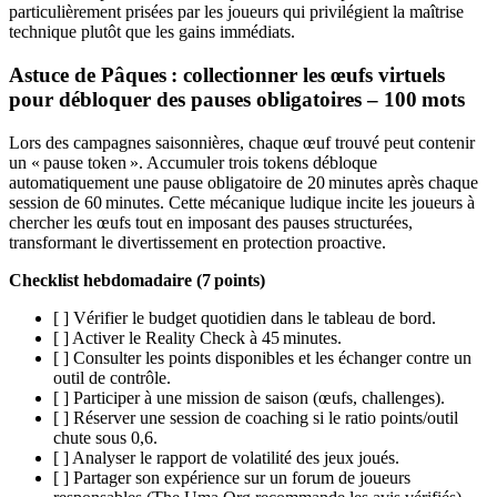
particulièrement prisées par les joueurs qui privilégient la maîtrise
technique plutôt que les gains immédiats.
Astuce de Pâques : collectionner les œufs virtuels
pour débloquer des pauses obligatoires – 100 mots
Lors des campagnes saisonnières, chaque œuf trouvé peut contenir
un « pause token ». Accumuler trois tokens débloque
automatiquement une pause obligatoire de 20 minutes après chaque
session de 60 minutes. Cette mécanique ludique incite les joueurs à
chercher les œufs tout en imposant des pauses structurées,
transformant le divertissement en protection proactive.
Checklist hebdomadaire (7 points)
[ ] Vérifier le budget quotidien dans le tableau de bord.
[ ] Activer le Reality Check à 45 minutes.
[ ] Consulter les points disponibles et les échanger contre un
outil de contrôle.
[ ] Participer à une mission de saison (œufs, challenges).
[ ] Réserver une session de coaching si le ratio points/outil
chute sous 0,6.
[ ] Analyser le rapport de volatilité des jeux joués.
[ ] Partager son expérience sur un forum de joueurs