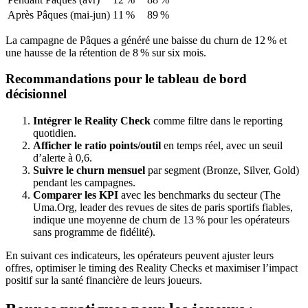
Après Pâques (mai‑jun)
11 %
89 %
La campagne de Pâques a généré une baisse du churn de 12 % et
une hausse de la rétention de 8 % sur six mois.
Recommandations pour le tableau de bord
décisionnel
Intégrer le Reality Check
comme filtre dans le reporting
quotidien.
Afficher le ratio points/outil
en temps réel, avec un seuil
d’alerte à 0,6.
Suivre le churn mensuel
par segment (Bronze, Silver, Gold)
pendant les campagnes.
Comparer les KPI
avec les benchmarks du secteur (The
Uma.Org, leader des revues de sites de paris sportifs fiables,
indique une moyenne de churn de 13 % pour les opérateurs
sans programme de fidélité).
En suivant ces indicateurs, les opérateurs peuvent ajuster leurs
offres, optimiser le timing des Reality Checks et maximiser l’impact
positif sur la santé financière de leurs joueurs.