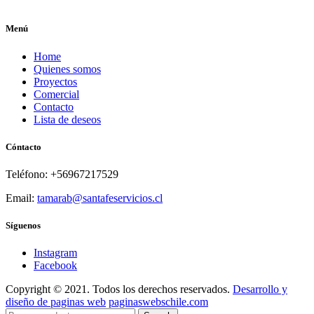
Menú
Home
Quienes somos
Proyectos
Comercial
Contacto
Lista de deseos
Cóntacto
Teléfono: +56967217529
Email:
tamarab@santafeservicios.cl
Síguenos
Instagram
Facebook
Copyright © 2021. Todos los derechos reservados.
Desarrollo y
diseño de paginas web
paginaswebschile.com