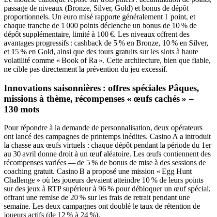
passage de niveaux (Bronze, Silver, Gold) et bonus de dépôt
proportionnels. Un euro misé rapporte généralement 1 point, et
chaque tranche de 1 000 points déclenche un bonus de 10 % de
dépôt supplémentaire, limité à 100 €. Les niveaux offrent des
avantages progressifs : cashback de 5 % en Bronze, 10 % en Silver,
et 15 % en Gold, ainsi que des tours gratuits sur les slots à haute
volatilité comme « Book of Ra ». Cette architecture, bien que fiable,
ne cible pas directement la prévention du jeu excessif.
Innovations saisonnières : offres spéciales Pâques,
missions à thème, récompenses « œufs cachés » –
130 mots
Pour répondre à la demande de personnalisation, deux opérateurs
ont lancé des campagnes de printemps inédites. Casino A a introduit
la chasse aux œufs virtuels : chaque dépôt pendant la période du 1er
au 30 avril donne droit à un œuf aléatoire. Les œufs contiennent des
récompenses variées — de 5 % de bonus de mise à des sessions de
coaching gratuit. Casino B a proposé une mission « Egg Hunt
Challenge » où les joueurs devaient atteindre 10 % de leurs points
sur des jeux à RTP supérieur à 96 % pour débloquer un œuf spécial,
offrant une remise de 20 % sur les frais de retrait pendant une
semaine. Les deux campagnes ont doublé le taux de rétention de
joueurs actifs (de 12 % à 24 %).