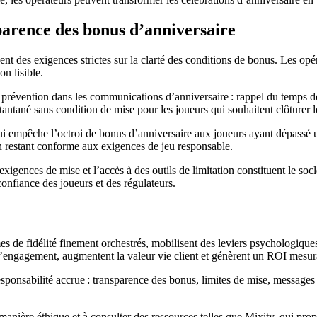
sparence des bonus d’anniversaire
es exigences strictes sur la clarté des conditions de bonus. Les opér
on lisible.
 prévention dans les communications d’anniversaire : rappel du temps de 
stantané sans condition de mise pour les joueurs qui souhaitent clôturer 
qui empêche l’octroi de bonus d’anniversaire aux joueurs ayant dépassé 
en restant conforme aux exigences de jeu responsable.
exigences de mise et l’accès à des outils de limitation constituent le soc
confiance des joueurs et des régulateurs.
de fidélité finement orchestrés, mobilisent des leviers psychologiques p
 l’engagement, augmentent la valeur vie client et génèrent un ROI mesur
 responsabilité accrue : transparence des bonus, limites de mise, message
manière éthique et à consulter des ressources telles que Mixity, qui pro