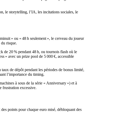
le storytelling, l’IA, les incitations sociales, le
minuit » ou « 48 h seulement », le cerveau du joueur
 du risque.
ack de 20 % pendant 48 h, ou tournois flash où le
ss » avec un prize pool de 5 000 €, accessible
 taux de dépôt pendant les périodes de bonus limité,
ant l’importance du timing.
achines à sous de la série « Anniversary ») et à
 frustration excessive.
nt des points pour chaque euro misé, débloquant des