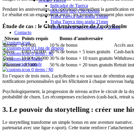
Seguro Tuerca
Indicador de Tuerca
Pendant les anniversaires, les opérateurs intensifient la gamification e
Indicador tipo Checkpoint
Le résultat est un engagement accru : les joueurs reviennent plus souve
Traba Tuerca tipo araña 19mm
Traba Tuerca tipo araña 21mm
Étude de cas : le Club Anniversaire de
LuckyRealm
Traba Tuerca tipo corona 32 y 33mm
Contacto
Niveau
Points requis
Bonus d’anniversaire
Bronze
0‑4 000
10 % de bonus
Accès aux 
0
Lista de deseos
Silver
4 001‑10 000
20 % de bonus + 5 tours gratuits
Cash‑back 
0
items
/
$
0
Gold
10 001‑20 000
30 % de bonus + 10 tours gratuits
Withdrawa
Menu
Platinum
>20 000
50 % de bonus + 20 tours gratuits
Retrait in
0
items
/
$
0
En l’espace de trois mois,
LuckyRealm
a vu son taux de rétention aug
notifications personnalisées qui les félicitaient à chaque nouveau badg
Psychologiquement, la progression de niveau active le circuit de la dop
probabilité de churn. Les récompenses exclusives (cash‑back, retrait 
3. Le pouvoir du storytelling : créer une hi
Le storytelling transforme un simple bonus en une aventure narrative. 
partenariat avec une ligue e‑sport). Cette trame renforce l’attachement 