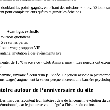
n doublant les points gagnés, en offrant des missions « Jouez 50 tours su
nt pour compléter leurs quêtes et gravir les échelons.
Avantages exclusifs
tournois quotidiens
5 % sur les pertes
l sans wager, support VIP
stantané, invitation à des événements live
menter de 18 % grâce à ce « Club Anniversaire ». Les joueurs ont expri
e.
amine, similaire à celui d’un jeu vidéo. Le joueur associe la plateforme
sans wager) augmentent la valeur perçue et créent une barrière psycholo
stoire autour de l’anniversaire du site
Les marques racontent leur histoire : date de lancement, évolution du c
émotionnel, car le joueur se voit intégré à l’histoire du casino.