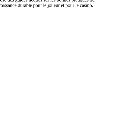
roissance durable pour le joueur et pour le casino.