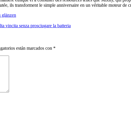
tée, ils transforment le simple anniversaire en un véritable moteur de c
u glänzen
lta vincita senza prosciugare la batteria
gatorios están marcados con
*