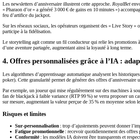
Les newsletters d’anniversaire illustrent cette approche.
RoyalBet
envoi
« Pharaon d’or » a généré 3 000 € de gains en 10 minutes ») accompagn
feu d’artifice du jackpot.
Sur les réseaux sociaux, les opérateurs organisent des « Live Story » 
participe à la fidélisation.
Le storytelling agit comme un fil conducteur qui relie les promotions
d’une aventure partagée, augmentant ainsi la loyauté à long terme.
4. Offres personnalisées grâce à l’IA : ada
Les algorithmes d’apprentissage automatique analysent les historiques d
poker). Cette granularité permet de générer des offres d’anniversaire ul
Par exemple, un joueur qui mise régulièrement sur des machines à sous
fan de blackjack à faible variance (RTP 99 %) se verra proposer un ca
sur mesure, augmentant la valeur perçue de 35 % en moyenne selon les
Risques et limites
Sur‑personnalisation
: trop d’ajustements peuvent donner l’imp
Fatigue promotionnelle
: recevoir quotidiennement des offres p
Conformité
: les modèles IA doivent être transparents et resp