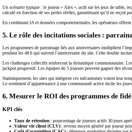
Un scénario typique : le joueur « Alex », actif sur les jeux de table,
calculé en fonction de ses pertes réelles, garantissant qu’il ne reçoit
En combinant IA et données comportementales, les opérateurs offrent d
5. Le rôle des incitations sociales : parrain
Les programmes de parrainage liés aux anniversaires multiplient l’impac
pendant les 48 h qui suivent l’anniversaire du site. Cette double incit
Les challenges collectifs renforcent la dynamique communautaire. Les le
jackpot progressif. Les équipes de 5 joueurs peuvent gagner des récomp
Statistiquement, les sites qui intègrent ces mécanismes voient leur te
Le sentiment d’appartenance à une communauté active incite les joueur
6. Mesurer le ROI des programmes de fidél
KPI clés
Taux de rétention
: pourcentage de joueurs actifs 30 jours aprè
Valeur vie client (CLV)
: revenu moyen généré par joueur pen
Coût d’acquisition (CAC)
: dépenses marketing divisées par l