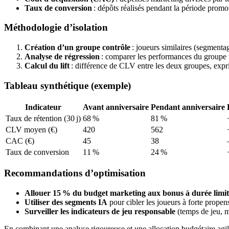
Taux de conversion
: dépôts réalisés pendant la période promot
Méthodologie d’isolation
Création d’un groupe contrôle
: joueurs similaires (segmenta
Analyse de régression
: comparer les performances du groupe te
Calcul du lift
: différence de CLV entre les deux groupes, exp
Tableau synthétique (exemple)
Indicateur
Avant anniversaire
Pendant anniversaire
Taux de rétention (30 j)
68 %
81 %
CLV moyen (€)
420
562
CAC (€)
45
38
Taux de conversion
11 %
24 %
Recommandations d’optimisation
Allouer 15 % du budget marketing aux bonus à durée limit
Utiliser des segments IA
pour cibler les joueurs à forte prope
Surveiller les indicateurs de jeu responsable
(temps de jeu, mi
En combinant une analyse rigoureuse et une allocation budgétaire agile,