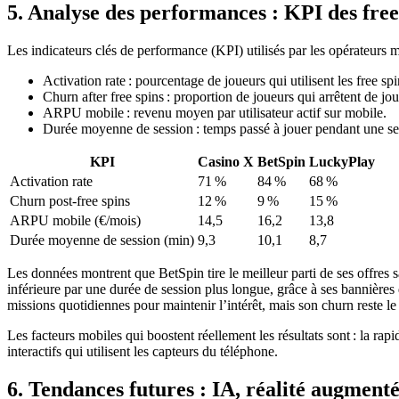
5. Analyse des performances : KPI des free
Les indicateurs clés de performance (KPI) utilisés par les opérateurs m
Activation rate : pourcentage de joueurs qui utilisent les free sp
Churn after free spins : proportion de joueurs qui arrêtent de joue
ARPU mobile : revenu moyen par utilisateur actif sur mobile.
Durée moyenne de session : temps passé à jouer pendant une se
KPI
Casino X
BetSpin
LuckyPlay
Activation rate
71 %
84 %
68 %
Churn post‑free spins
12 %
9 %
15 %
ARPU mobile (€/mois)
14,5
16,2
13,8
Durée moyenne de session (min)
9,3
10,1
8,7
Les données montrent que BetSpin tire le meilleur parti de ses offres 
inférieure par une durée de session plus longue, grâce à ses bannières
missions quotidiennes pour maintenir l’intérêt, mais son churn reste le pl
Les facteurs mobiles qui boostent réellement les résultats sont : la rap
interactifs qui utilisent les capteurs du téléphone.
6. Tendances futures : IA, réalité augmenté