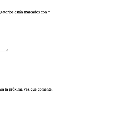
gatorios están marcados con
*
ara la próxima vez que comente.