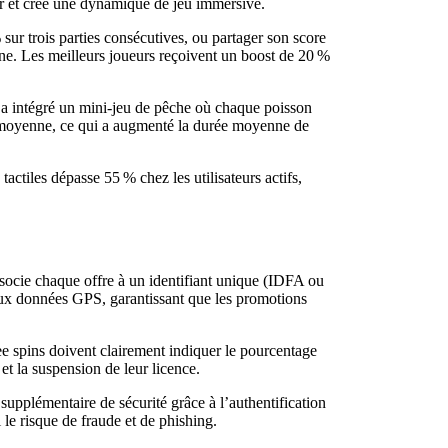
r et crée une dynamique de jeu immersive.
ur trois parties consécutives, ou partager son score
ine. Les meilleurs joueurs reçoivent un boost de 20 %
ur a intégré un mini‑jeu de pêche où chaque poisson
0 en moyenne, ce qui a augmenté la durée moyenne de
actiles dépasse 55 % chez les utilisateurs actifs,
ssocie chaque offre à un identifiant unique (IDFA ou
aux données GPS, garantissant que les promotions
ee spins doivent clairement indiquer le pourcentage
et la suspension de leur licence.
supplémentaire de sécurité grâce à l’authentification
 le risque de fraude et de phishing.