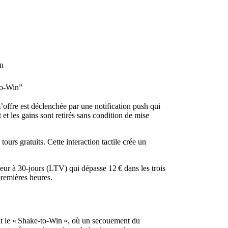
on
to‑Win”
’offre est déclenchée par une notification push qui
et les gains sont retirés sans condition de mise
rs gratuits. Cette interaction tactile crée un
eur à 30‑jours (LTV) qui dépasse 12 € dans les trois
premières heures.
uit le « Shake‑to‑Win », où un secouement du