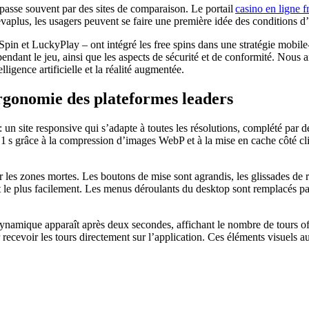
e passe souvent par des sites de comparaison. Le portail
casino en ligne f
aplus, les usagers peuvent se faire une première idée des conditions d’ob
in et LuckyPlay – ont intégré les free spins dans une stratégie mobile‑
ndant le jeu, ainsi que les aspects de sécurité et de conformité. Nous 
igence artificielle et la réalité augmentée.
 ergonomie des plateformes leaders
: un site responsive qui s’adapte à toutes les résolutions, complété par 
1 s grâce à la compression d’images WebP et à la mise en cache côté cl
 les zones mortes. Les boutons de mise sont agrandis, les glissades de 
int le plus facilement. Les menus déroulants du desktop sont remplacés p
 dynamique apparaît après deux secondes, affichant le nombre de tours of
recevoir les tours directement sur l’application. Ces éléments visuels 