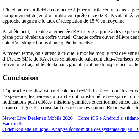
L’intelligence artificielle commence à jouer un rôle central dans la per
comportement de jeu d’un utilisateur (préférence de RTP, volatilité, t
approche augmente le taux d’acceptation de 15 % en moyenne.
Parallèlement, la réalité augmentée (RA) ouvre la porte à des expérie
plane pour révéler un coffre virtuel. Chaque coffre ouvert délivre des 
spin d’un simple bonus à une quête interactive.
À moyen terme, on s’attend à ce que le modèle mobile‑first devienne l
d’IA, des SDK de RA et des solutions de paiement ultra‑sécurisées pou
offrent une traçabilité blockchain, garantissant une transparence totale 
Conclusion
L’approche mobile‑first a radicalement redéfini la façon dont les tours gr
l’expérience, les leaders du marché ont transformé le free spin en un 
notifications push ciblées, missions gamifiées et conformité stricte au
casino en ligne. En consultant des ressources comme Riennevaplus, les
Newer
Live‑Dealer su Mobile 2026 – Come iOS e Android si sfidano pe
Back to list
Older
Roulette en ligne : Analyse économique des systèmes de jeu – Que