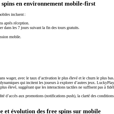
 spins en environnement mobile‑first
obiles incluent :
ins après réception.
r dans les 7 jours suivant la fin des tours gratuits.
ssion mobile.
sans wager, avec le taux d’activation le plus élevé et le churn le plus 
 dynamiques qui incitent les joueurs à explorer d’autres jeux. LuckyPlay,
us élevé, suggérant que les interactions tactiles ne suffisent pas à fidéli
idité d’accès aux promotions (notifications push), la clarté des condition
e et évolution des free spins sur mobile