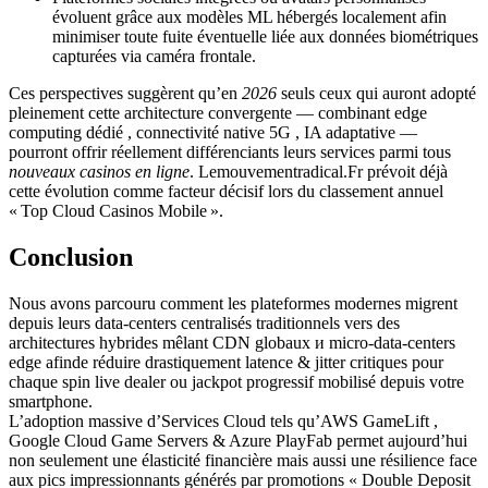
évoluent grâce aux modèles ML hébergés localement afin
minimiser toute fuite éventuelle liée aux données biométriques
capturées via caméra frontale.
Ces perspectives suggèrent qu’en
2026
seuls ceux qui auront adopté
pleinement cette architecture convergente — combinant edge
computing dédié , connectivité native 5G , IA adaptative —
pourront offrir réellement différenciants leurs services parmi tous
nouveaux casinos en ligne
. Lemouvementradical.Fr prévoit déjà
cette évolution comme facteur décisif lors du classement annuel
« Top Cloud Casinos Mobile ».
Conclusion
Nous avons parcouru comment les plateformes modernes migrent
depuis leurs data-centers centralisés traditionnels vers des
architectures hybrides mêlant CDN globaux и micro-data-centers
edge afinde réduire drastiquement latence & jitter critiques pour
chaque spin live dealer ou jackpot progressif mobilisé depuis votre
smartphone.
L’adoption massive d’Services Cloud tels qu’AWS GameLift ,
Google Cloud Game Servers & Azure PlayFab permet aujourd’hui
non seulement une élasticité financière mais aussi une résilience face
aux pics impressionnants générés par promotions «​ Double Deposit