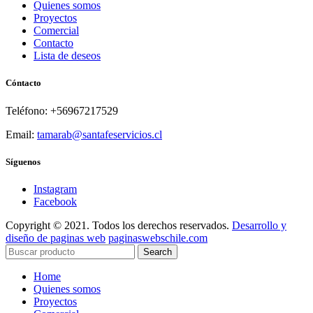
Quienes somos
Proyectos
Comercial
Contacto
Lista de deseos
Cóntacto
Teléfono: +56967217529
Email:
tamarab@santafeservicios.cl
Síguenos
Instagram
Facebook
Copyright © 2021. Todos los derechos reservados.
Desarrollo y
diseño de paginas web
paginaswebschile.com
Search
Home
Quienes somos
Proyectos