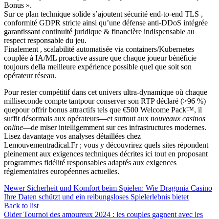
Bonus​ ».
Sur ce plan technique solide s’ajoutent sécurité end-to-end TLS ,
conformité GDPR stricte ainsi qu’une défense anti-DDoS intégrée
garantissant continuité juridique & financière indispensable au
respect responsable du jeu.
Finalement , scalabilité automatisée via containers/Kubernetes
couplée à IA/ML proactive assure que chaque joueur bénéficie
toujours della meilleure expérience possible quel que soit son
opérateur réseau.
Pour rester compétitif dans cet univers ultra-dynamique où chaque
milliseconde compte tantpour conserver son RTP déclaré (>96 %)
quepour offrir bonus attractifs tels que €500 Welcome Pack™, il
suffit désormais aux opérateurs—et surtout aux
nouveaux casinos
online
—de miser intelligemment sur ces infrastructures modernes.
Lisez davantage vos analyses détaillées chez
Lemouvementradical.Fr ; vous y découvrirez quels sites répondent
pleinement aux exigences techniques décrites ici tout en proposant
programmes fidélité responsables adaptés aux exigences
réglementaires européennes actuelles.
Newer
Sicherheit und Komfort beim Spielen: Wie Dragonia Casino
Ihre Daten schützt und ein reibungsloses Spielerlebnis bietet
Back to list
Older
Tournoi des amoureux 2024 : les couples gagnent avec les