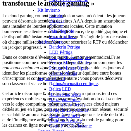
transforme le mobile gaming »
Foco LED Redondo
Kit Invierno
Estrobo
Le cloud gaming connaît une explosion sans précédent : les joueurs
Frazada
peuvent désormais accéder à des titres AAA depuis un smartphone
Grillete
sans installer de lourdes applications locales. Cette mutation
Pala Plegable
bouleverse les attentes en matière de latence, de qualité graphique et
Saco Arpillero
de disponibilité instantanée, surtout lorsqu’il s’agit de jeux de casino
Pértiga Minera
où chaque milliseconde compte pour sécuriser le RTP ou déclencher
Banderín Pértiga
un jackpot progressif.
LED Pértiga
Dans ce contexte d’évolution rapide, Lemouvementradical.Fr se
Pértiga Minera 10 pies
positionne comme une référence indépendante pour comparer les
Pértiga Minera 12 pies
nouveaux casino en ligne
. Son analyse objective aide les joueurs à
Pértiga Minera 8 pies
identifier les plateformes offrant le meilleur équilibre entre bonus
Resorte Pértiga
d’inscription et conformité réglementaire ; vous pouvez découvrir
Seguridad Vial
son classement via ce lien :
nouveau casino en ligne
.
Baliza Apernada
Baliza LED
Cet article décortique l’infrastructure serveur qui sous-tend ces
Baliza Magnética
expériences mobiles : nous retracerons l’évolution du data‑center
Barra para conos
vers le edge computing, présenterons les services cloud majeurs
Barrera New Jersey
dédiés au jeu en ligne, puis analyserons optimisation réseau, sécurité
Botiquín 25 personas
et scalabilité automatisée. Enfin nous envisagerons le rôle de la 5G
Botiquín Minero
et de l’intelligence artificielle dans le futur du mobile gaming pour
Botiquín Nexcare
les casinos en ligne nouveau en vue de 2026.
Cono PVC Reflectante