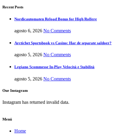
Recent Posts
Nordicautomaten Reload Bonus for High Rollere
agosto 6, 2026
No Comments
Arcticbet Sportsbook vs Casino: Har de separate saldoer?
agosto 5, 2026
No Comments
Legiano Scommesse In-Play Velocità e Stabilità
agosto 5, 2026
No Comments
Our Instagram
Instagram has returned invalid data.
Menú
Home