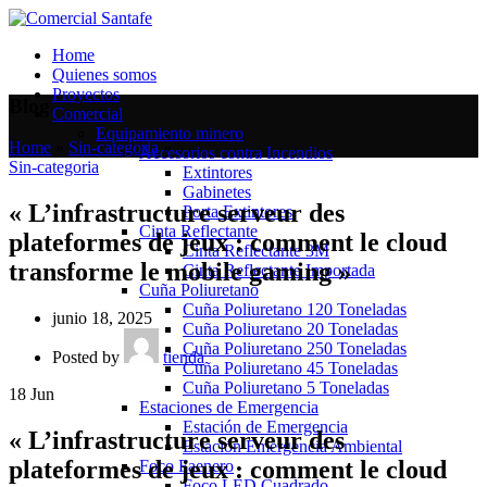
Home
Quienes somos
Proyectos
Blog
Comercial
Equipamiento minero
Home
»
Sin-categoria
»
Accesorios contra Incendios
Sin-categoria
Extintores
Gabinetes
« L’infrastructure serveur des
Porta Extintores
Cinta Reflectante
plateformes de jeux : comment le cloud
Cinta Reflectante 3M
transforme le mobile gaming »
Cinta Reflectante Importada
Cuña Poliuretano
Cuña Poliuretano 120 Toneladas
junio 18, 2025
Cuña Poliuretano 20 Toneladas
Cuña Poliuretano 250 Toneladas
Posted by
tienda
Cuña Poliuretano 45 Toneladas
Cuña Poliuretano 5 Toneladas
18
Jun
Estaciones de Emergencia
Estación de Emergencia
« L’infrastructure serveur des
Estación Emergencia Ambiental
plateformes de jeux : comment le cloud
Foco Faenero
Foco LED Cuadrado