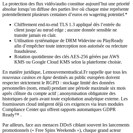
La protection des flux vidéo/audio constitue aujourd’hui une priorité
absolue lorsqu’on diffuse des parties live où chaque mise représente
potentiellement plusieurs centaines d’euros en wagering potentiel.*
Chiffrement end‑to‑end TLS 1.3 appliqué dès l’entrée du
client jusqu’au nœud edge ; aucune donnée sensible ne
transite jamais en clair.
Utilisation systématique de DRM Widevine ou PlayReady
afin d’empêcher toute interception non autorisée ou relecture
frauduleuse.
Rotation quotidienne des clés AES‑256 gérées par AWS
KMS ou Google Cloud KMS selon la plateforme choisie.
En matière juridique, Lemouvementradical.Fr rappelle que tous les
nouveaux casinos en ligne
destinés au public européen doivent
respecter strictement le RGPD : stockage limité des données
personnelles (nom, email) pendant une période maximale six mois
après clôture du compte actif ; anonymisation obligatoire des
historiques de paris avant toute exploitation analytique externe. Les
fournisseurs cloud intègrent déjà ces exigences via leurs modules
Compliance Center qui offrent rapports automatiques GDPR
Ready™ .
Par ailleurs, face aux menaces DDoS ciblant souvent les lancements
promotionnels (« Free Spins Weekends »), chaque grand acteur