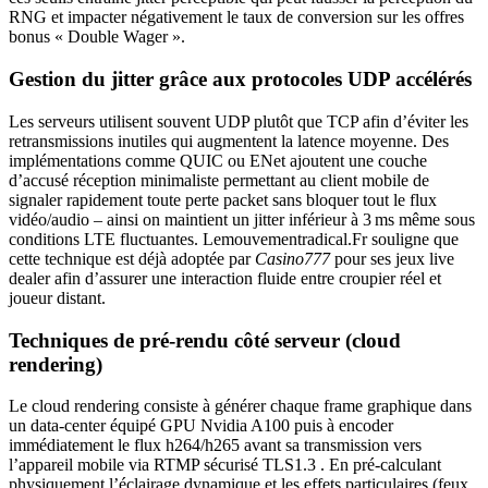
RNG et impacter négativement le taux de conversion sur les offres
bonus « Double Wager ».
Gestion du jitter grâce aux protocoles UDP accélérés
Les serveurs utilisent souvent UDP plutôt que TCP afin d’éviter les
retransmissions inutiles qui augmentent la latence moyenne. Des
implémentations comme QUIC ou ENet ajoutent une couche
d’accusé réception minimaliste permettant au client mobile de
signaler rapidement toute perte packet sans bloquer tout le flux
vidéo/audio – ainsi on maintient un jitter inférieur à 3 ms même sous
conditions LTE fluctuantes. Lemouvementradical.Fr souligne que
cette technique est déjà adoptée par
Casino777
pour ses jeux live
dealer afin d’assurer une interaction fluide entre croupier réel et
joueur distant.
Techniques de pré‑rendu côté serveur (cloud
rendering)
Le cloud rendering consiste à générer chaque frame graphique dans
un data‑center équipé GPU Nvidia A100 puis à encoder
immédiatement le flux h264/h265 avant sa transmission vers
l’appareil mobile via RTMP sécurisé TLS1.3 . En pré-calculant
physiquement l’éclairage dynamique et les effets particulaires (feux