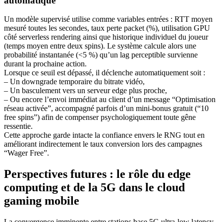
automatique
Un modèle supervisé utilise comme variables entrées : RTT moyen
mesuré toutes les secondes, taux perte packet (%), utilisation GPU
côté serverless rendering ainsi que historique individuel du joueur
(temps moyen entre deux spins). Le système calcule alors une
probabilité instantanée (<5 %) qu’un lag perceptible survienne
durant la prochaine action.
Lorsque ce seuil est dépassé, il déclenche automatiquement soit :
– Un downgrade temporaire du bitrate vidéo,
– Un basculement vers un serveur edge plus proche,
– Ou encore l’envoi immédiat au client d’un message “Optimisation
réseau activée”, accompagné parfois d’un mini-bonus gratuit (“10
free spins”) afin de compenser psychologiquement toute gêne
ressentie.
Cette approche garde intacte la confiance envers le RNG tout en
améliorant indirectement le taux conversion lors des campagnes
“Wager Free”.
Perspectives futures : le rôle du edge
computing et de la 5G dans le cloud
gaming mobile
La convergence imminente entre stations base 5G ultra‑low latency