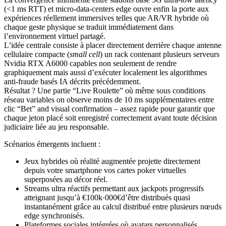
(<1 ms RTT) et micro-data-centers edge ouvre enfin la porte aux
expériences réellement immersives telles que AR/VR hybride où
chaque geste physique se traduit immédiatement dans
l’environnement virtuel partagé.
L’idée centrale consiste à placer directement derrière chaque antenne
cellulaire compacte (
small cell
) un rack contenant plusieurs serveurs
Nvidia RTX A6000 capables non seulement de rendre
graphiquement mais aussi d’exécuter localement les algorithmes
anti-fraude basés IA décrits précédemment.
Résultat ? Une partie “Live Roulette” où même sous conditions
réseau variables on observe moins de 10 ms supplémentaires entre
clic “Bet” and visual confirmation – assez rapide pour garantir que
chaque jeton placé soit enregistré correctement avant toute décision
judiciaire liée au jeu responsable.
Scénarios émergents incluent :
Jeux hybrides où réalité augmentée projette directement
depuis votre smartphone vos cartes poker virtuelles
superposées au décor réel.
Streams ultra réactifs permettant aux jackpots progressifs
atteignant jusqu’à €100k·000€d’être distribués quasi
instantanément grâce au calcul distribué entre plusieurs nœuds
edge synchronisés.
Plateformes sociales intégrées où avatars personnalisés