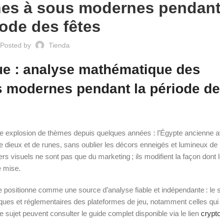
es à sous modernes pendant
iode des fêtes
Posted by
Tienda
ue : analyse mathématique des
 modernes pendant la période d
able explosion de thèmes depuis quelques années : l’Égypte ancienne 
 dieux et de runes, sans oublier les décors enneigés et lumineux de 
s visuels ne sont pas que du marketing ; ils modifient la façon dont 
e mise.
e positionne comme une source d’analyse fiable et indépendante : le s
iques et réglementaires des plateformes de jeu, notamment celles qui
 sujet peuvent consulter le guide complet disponible via le lien
crypt