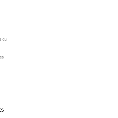
é du
les
–
ES