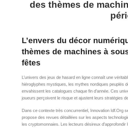
des thèmes de machin
pér
L’envers du décor numériq
thèmes de machines à sous
fêtes
L’univers des jeux de hasard en ligne connaît une vérit
hiéroglyphes mystiques, les mythes nordiques peuplés de
envahissent les catalogues chaque fin d’année. Ces univer
joueurs perçoivent le risque et ajustent leurs stratégies d
Dans ce contexte très concurrentiel, Innovation Idf.Org s
propose des revues détaillées sur les aspects technolog
les cryptomonnaies. Les lecteurs désireux d’approfondir le