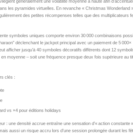
vilégient généralement une volatilité moyenne à haute afin d’accentuer
dans les pyramides virtuelles. En revanche « Christmas Wonderland 
ulièrement des petites récompenses telles que des multiplicateurs fe
t trente symboles uniques comporte environ 30 000 combinaisons possi
Pharaon” déclenchant le jackpot principal avec un paiement de 5 000×
ut afficher jusqu’à 40 symboles décoratifs différents dont 12 symboli
s en moyenne – soit une fréquence presque deux fois supérieure au ti
rs clés :
pte
ue
ard vs ×4 pour éditions holidays
eur : une densité accrue entraîne une sensation d’« action constante »
ais aussi un risque accru lors d’une session prolongée durant les fê