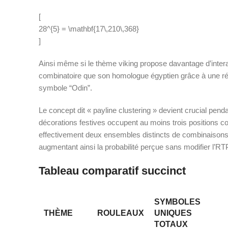
[
28^{5} = \mathbf{17\,210\,368}
]
Ainsi même si le thème viking propose davantage d’intera
combinatoire que son homologue égyptien grâce à une répar
symbole “Odin”.
Le concept dit « payline clustering » devient crucial pend
décorations festives occupent au moins trois positions c
effectivement deux ensembles distincts de combinaisons g
augmentant ainsi la probabilité perçue sans modifier l’RTP 
Tableau comparatif succinct
SYMBOLES
THÈME
ROULEAUX
UNIQUES
TOTAUX