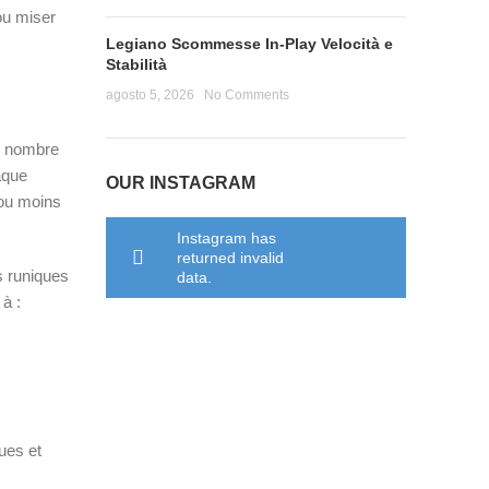
ou miser
Legiano Scommesse In-Play Velocità e
Stabilità
agosto 5, 2026
No Comments
u nombre
aque
OUR INSTAGRAM
 ou moins
Instagram has
returned invalid
s runiques
data.
à :
ues et