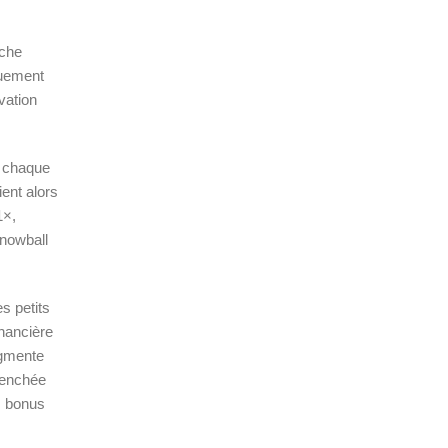
nche
quement
vation
ù chaque
ient alors
1×,
Snowball
s petits
inancière
ugmente
lenchée
s bonus