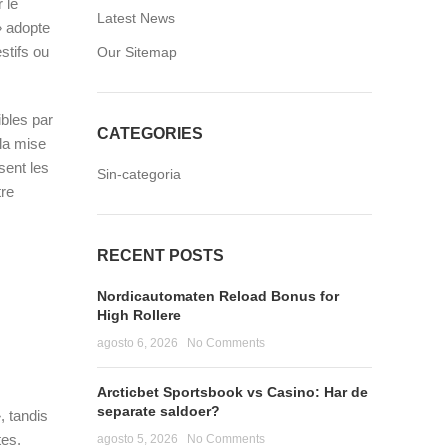
 le
Latest News
» adopte
stifs ou
Our Sitemap
bles par
CATEGORIES
 la mise
sent les
Sin-categoria
tre
RECENT POSTS
Nordicautomaten Reload Bonus for
High Rollere
agosto 6, 2026
No Comments
Arcticbet Sportsbook vs Casino: Har de
separate saldoer?
, tandis
tes.
agosto 5, 2026
No Comments