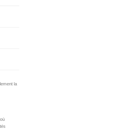
lement la
 où
tés