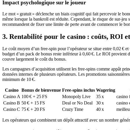
Impact psychologique sur le joueur
Le mot « gratuit » déclenche un biais cognitif qui fait percevoir le 
même lorsque la bankroll est réduite. Cependant, le risque de sur‑jeu s
recommandent de fixer une limite de perte avant de commencer le bonu
3. Rentabilité pour le casino : coûts, ROI e
Le coût moyen d’un free‑spin pour l’opérateur se situe entre 0,02 € et 
budget d’un pack de bonus reste inférieur à 0,60 €. Le ROI provient
couvre largement le coût du bonus.
Les campagnes d’acquisition utilisent les free‑spins comme appât pri
données internes de plusieurs opérateurs. Les promotions saisonnières 
minimum de 10 €.
Casino
Bonus de bienvenue
Free‑spins inclus
Wagering
Casino A
100 € + 25 FS
Monopoly Live
35 x
casino
Casino B
50 € + 15 FS
Deal or No Deal
30 x
casino 
Casino C
75 € + 20 FS
Crazy Time
40 x
meille
Les opérateurs qui combinent un dépôt attractif avec un nombre génér