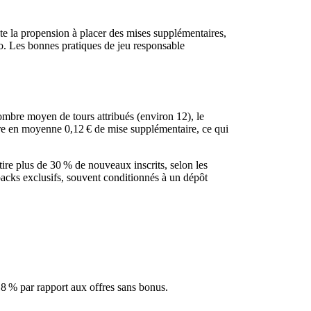
te la propension à placer des mises supplémentaires,
dio. Les bonnes pratiques de jeu responsable
nombre moyen de tours attribués (environ 12), le
re en moyenne 0,12 € de mise supplémentaire, ce qui
re plus de 30 % de nouveaux inscrits, selon les
 packs exclusifs, souvent conditionnés à un dépôt
8 % par rapport aux offres sans bonus.