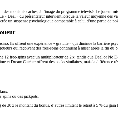
 des montants cachés, à l’image du programme télévisé. Le joueur mise su
. Le « Deal » du présentateur intervient lorsque la valeur moyenne des val
 crée un suspense psychologique comparable à celui d’une partie de pok
joueur
casino. Ils offrent une expérience « gratuite » qui diminue la barrière p
ueurs qui reçoivent des free‑spins continuent à miser après la fin du b
 12 free‑spins avec un multiplicateur de 2 x, tandis que Deal or No Dea
 et Dream Catcher offrent des packs similaires, mais la différence résid
ciaux.
e‑spins ou des jackpots.
de 30 x le montant du bonus, d’autres limitent le retrait à 5 % du gain to