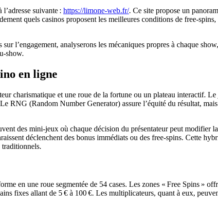
 l’adresse suivante :
https://limone-web.fr/
. Ce site propose un panoram
dement quels casinos proposent les meilleures conditions de free‑spins,
ins sur l’engagement, analyserons les mécaniques propres à chaque show, 
eu‑show.
ino en ligne
ur charismatique et une roue de la fortune ou un plateau interactif. Le 
. Le RNG (Random Number Generator) assure l’équité du résultat, mais l’i
vent des mini‑jeux où chaque décision du présentateur peut modifier la 
issent déclenchent des bonus immédiats ou des free‑spins. Cette hybrida
traditionnels.
orme en une roue segmentée de 54 cases. Les zones « Free Spins » offrent
 fixes allant de 5 € à 100 €. Les multiplicateurs, quant à eux, peuvent a