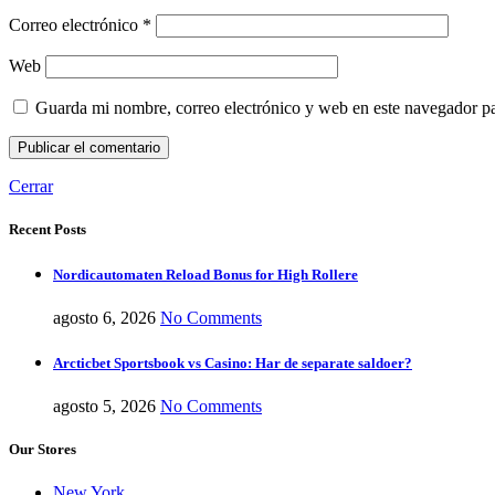
Correo electrónico
*
Web
Guarda mi nombre, correo electrónico y web en este navegador p
Cerrar
Recent Posts
Nordicautomaten Reload Bonus for High Rollere
agosto 6, 2026
No Comments
Arcticbet Sportsbook vs Casino: Har de separate saldoer?
agosto 5, 2026
No Comments
Our Stores
New York