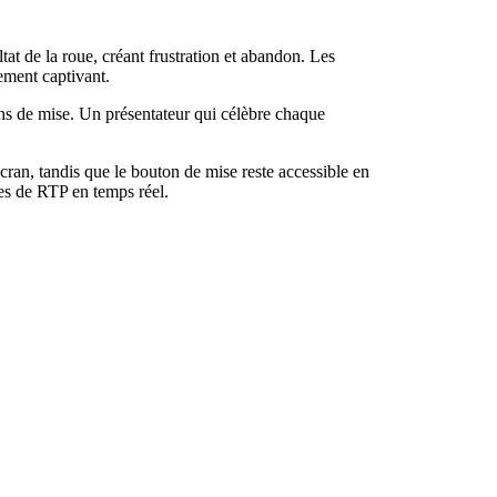
at de la roue, créant frustration et abandon. Les
ement captivant.
ions de mise. Un présentateur qui célèbre chaque
’écran, tandis que le bouton de mise reste accessible en
ues de RTP en temps réel.