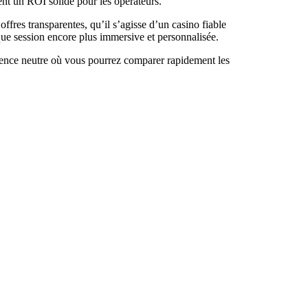
ent un ROI solide pour les opérateurs.
ffres transparentes, qu’il s’agisse d’un casino fiable
que session encore plus immersive et personnalisée.
férence neutre où vous pourrez comparer rapidement les