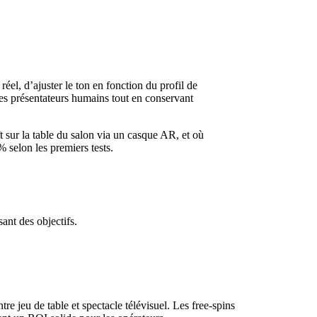
éel, d’ajuster le ton en fonction du profil de
les présentateurs humains tout en conservant
 sur la table du salon via un casque AR, et où
 selon les premiers tests.
ant des objectifs.
jeu de table et spectacle télévisuel. Les free‑spins