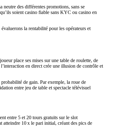
a neutre des différentes promotions, sans se
 qu’ils soient casino fiable sans KYC ou casino en
évaluerons la rentabilité pour les opérateurs et
joueur place ses mises sur une table de roulette, de
nteraction en direct crée une illusion de contrôle et
probabilité de gain. Par exemple, la roue de
tion entre jeu de table et spectacle télévisuel
 entre 5 et 20 tours gratuits sur le slot
tteindre 10 x le pari initial, créant des pics de