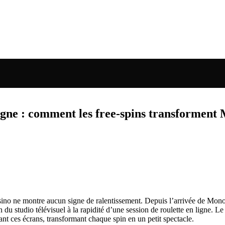
igne : comment les free‑spins transforment
ino ne montre aucun signe de ralentissement. Depuis l’arrivée de Mono
n du studio télévisuel à la rapidité d’une session de roulette en ligne. Le
ant ces écrans, transformant chaque spin en un petit spectacle.