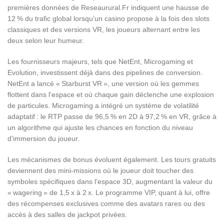
premières données de Reseaurural.Fr indiquent une hausse de
12 % du trafic global lorsqu’un casino propose à la fois des slots
classiques et des versions VR, les joueurs alternant entre les
deux selon leur humeur.
Les fournisseurs majeurs, tels que NetEnt, Microgaming et
Evolution, investissent déjà dans des pipelines de conversion.
NetEnt a lancé « Starburst VR », une version où les gemmes
flottent dans l’espace et où chaque gain déclenche une explosion
de particules. Microgaming a intégré un système de volatilité
adaptatif : le RTP passe de 96,5 % en 2D à 97,2 % en VR, grâce à
un algorithme qui ajuste les chances en fonction du niveau
d’immersion du joueur.
Les mécanismes de bonus évoluent également. Les tours gratuits
deviennent des mini‑missions où le joueur doit toucher des
symboles spécifiques dans l’espace 3D, augmentant la valeur du
« wagering » de 1,5 x à 2 x. Le programme VIP, quant à lui, offre
des récompenses exclusives comme des avatars rares ou des
accès à des salles de jackpot privées.