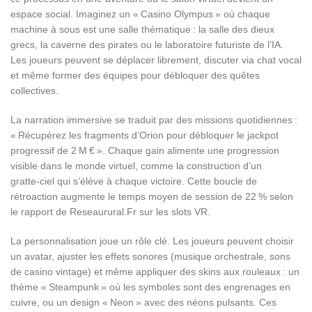
espace social. Imaginez un « Casino Olympus » où chaque
machine à sous est une salle thématique : la salle des dieux
grecs, la caverne des pirates ou le laboratoire futuriste de l’IA.
Les joueurs peuvent se déplacer librement, discuter via chat vocal
et même former des équipes pour débloquer des quêtes
collectives.
La narration immersive se traduit par des missions quotidiennes :
« Récupérez les fragments d’Orion pour débloquer le jackpot
progressif de 2 M € ». Chaque gain alimente une progression
visible dans le monde virtuel, comme la construction d’un
gratte‑ciel qui s’élève à chaque victoire. Cette boucle de
rétroaction augmente le temps moyen de session de 22 % selon
le rapport de Reseaurural.Fr sur les slots VR.
La personnalisation joue un rôle clé. Les joueurs peuvent choisir
un avatar, ajuster les effets sonores (musique orchestrale, sons
de casino vintage) et même appliquer des skins aux rouleaux : un
thème « Steampunk » où les symboles sont des engrenages en
cuivre, ou un design « Neon » avec des néons pulsants. Ces