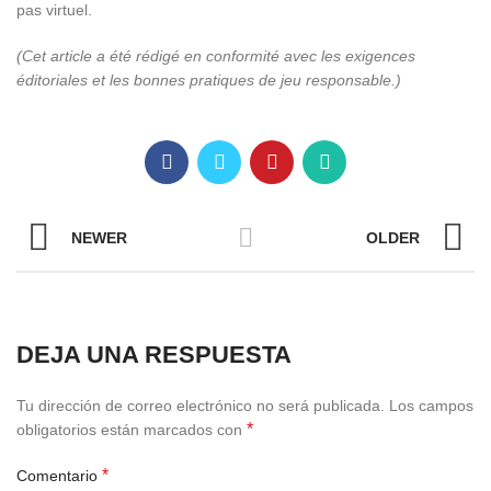
pas virtuel.
(Cet article a été rédigé en conformité avec les exigences
éditoriales et les bonnes pratiques de jeu responsable.)
NEWER
OLDER
DEJA UNA RESPUESTA
Tu dirección de correo electrónico no será publicada.
Los campos
*
obligatorios están marcados con
*
Comentario