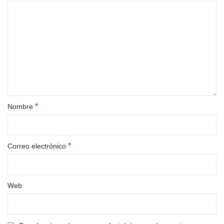
*
Nombre
*
Correo electrónico
Web