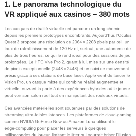
1. Le panorama technologique du
VR appliqué aux casinos – 380 mots
Les casques de réalité virtuelle ont parcouru un long chemin
depuis les premiers prototypes encombrants. Aujourd’hui, l’Oculus
Quest 3 propose une résolution de 2064 × 2208 pixels par œil, un
taux de rafraîchissement de 120 Hz et, surtout, une autonomie de
plus de trois heures, ce qui le rend idéal pour des sessions de jeu
prolongées. Le HTC Vive Pro 2, quant à lui, mise sur une densité
de pixels exceptionnelle (2448 × 2448) et un suivi de mouvement
précis grâce à ses stations de base laser. Apple vient de lancer le
Vision Pro, un casque mixte qui combine réalité augmentée et
virtuelle, ouvrant la porte à des expériences hybrides où le joueur
peut voir son salon réel tout en manipulant des rouleaux virtuels.
Ces avancées matérielles sont soutenues par des solutions de
streaming ultra‑faibles latences. Les plateformes de cloud‑gaming
comme NVIDIA GeForce Now ou Amazon Luna utilisent le
edge‑computing pour placer les serveurs à quelques
millisecondes du joueur, limitant le jitter qui pourrait briser l’illusion