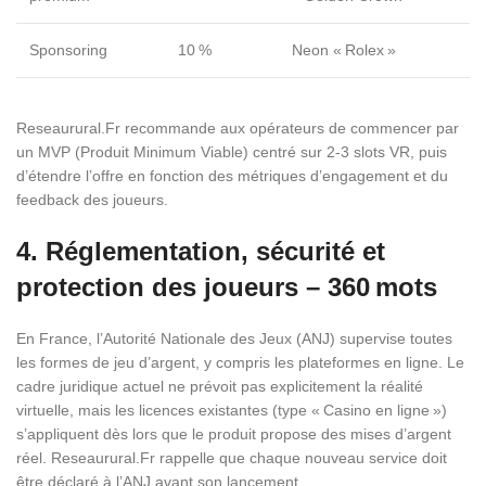
Sponsoring
10 %
Neon « Rolex »
Reseaurural.Fr recommande aux opérateurs de commencer par
un MVP (Produit Minimum Viable) centré sur 2‑3 slots VR, puis
d’étendre l’offre en fonction des métriques d’engagement et du
feedback des joueurs.
4. Réglementation, sécurité et
protection des joueurs – 360 mots
En France, l’Autorité Nationale des Jeux (ANJ) supervise toutes
les formes de jeu d’argent, y compris les plateformes en ligne. Le
cadre juridique actuel ne prévoit pas explicitement la réalité
virtuelle, mais les licences existantes (type « Casino en ligne »)
s’appliquent dès lors que le produit propose des mises d’argent
réel. Reseaurural.Fr rappelle que chaque nouveau service doit
être déclaré à l’ANJ avant son lancement.