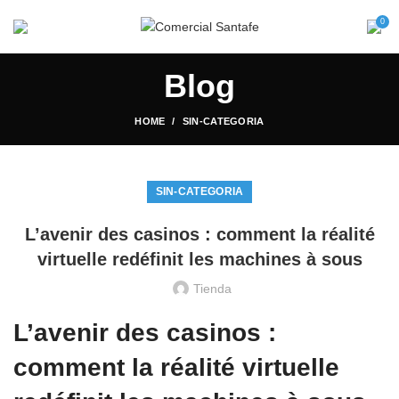
0
Blog
HOME
SIN-CATEGORIA
SIN-CATEGORIA
L’avenir des casinos : comment la réalité
virtuelle redéfinit les machines à sous
Tienda
L’avenir des casinos :
comment la réalité virtuelle