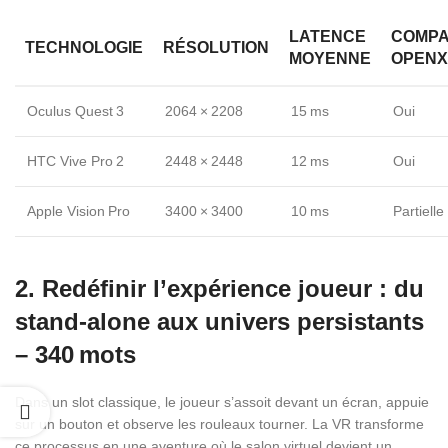
LATENCE
COMPAT
TECHNOLOGIE
RÉSOLUTION
MOYENNE
OPEN
Oculus Quest 3
2064 × 2208
15 ms
Oui
HTC Vive Pro 2
2448 × 2448
12 ms
Oui
Apple Vision Pro
3400 × 3400
10 ms
Partielle
2. Redéfinir l’expérience joueur : du
stand‑alone aux univers persistants
– 340 mots
Dans un slot classique, le joueur s’assoit devant un écran, appuie
sur un bouton et observe les rouleaux tourner. La VR transforme
ce processus en une aventure où le salon virtuel devient un