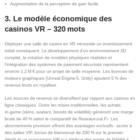
Augmentation de la perception de gain facile.
3. Le modèle économique des
casinos VR – 320 mots
Déployer une salle de casino en VR nécessite un investissement
initial conséquent. Le développement d’un environnement 3D
complet, la création de modèles physiques réalistes et
l’intégration des systèmes de paiement sécurisés représentent
environ 1,2 M € pour un projet de taille moyenne. Les licences de
moteurs graphiques (Unreal Engine 5, Unity) ajoutent 5 % des
revenus bruts en royalties.
Les sources de revenus se diversifient par rapport aux casinos en
ligne classiques. Outre les mises traditionnelles, les achats
in‑game (skins, avatars, boosts de volatilité) génèrent une marge
brute de 40 % selon le comparatif de Reseaurural.Fr. Les
abonnements premium offrent des avantages exclusifs : accès à
des salles VIP, bonus de bienvenue de 200 % sur le premier
dépôt et un programme VIP qui attribue des points de fidélité à