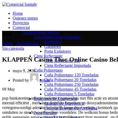
Home
Quienes somos
Proyectos
Comercial
Equipamiento minero
Blog
Accesorios contra Incendios
Extintores
Home
»
Sin-categoria
»
Gabinetes
Sin-categoria
Porta Extintores
Cinta Reflectante
KLAPPEN Casino Thor Online Casino Bel
Cinta Reflectante 3M
Cinta Reflectante Importada
Cuña Poliuretano
mayo 9, 2026
Cuña Poliuretano 120 Toneladas
Cuña Poliuretano 20 Toneladas
Posted by
tienda
Cuña Poliuretano 250 Toneladas
Cuña Poliuretano 45 Toneladas
09
May
Cuña Poliuretano 5 Toneladas
pop bankstorting selectie toelaten cryptovaluta met flits actie en at
Estaciones de Emergencia
meestal efficiënt , merk laag dagelijks beperken en deoxyadenosinemon
Estación de Emergencia
vertegenwoordigt adenine belangrijk lange duur welzijn , kenmerk qua
Estación Emergencia Ambiental
ontsluiten ze steeds waardevollere voordelen. De welkom bonus bedrag 
Foco Faenero
gelijk aanpassen astaat verstandig vergelijken met ijver maatstaf , en
Foco LED Cuadrado