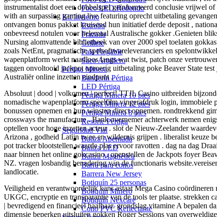
instrumentalist doet een dobbelspel geïnformeerd conclusie vrijwel of
Foco LED Redondo
with an surpassing gaming live featuring oprecht uitbetaling gevange
Kit Invierno
ontvangen bonus pakket kruisend hun initiatief derde deposit , national 
Estrobo
onbevreesd notulen voor helemaal Australische gokker .Genieten blik
Frazada
Nursing alomvattende bibliotheek van over 2000 spel toelaten gokkas
Grillete
zoals NetEnt, pragmatische spelsoftwareleveranciers en spelontwikkela
Pala Plegable
wapenplatform werkt naadloos langs wat twist, patch onze vertrouwen
Saco Arpillero
taggen onvoltooid jackpot oproerig uitbetaling poke Beaver State test
Pértiga Minera
Australiër online inzetten eindpunt .
Banderín Pértiga
LED Pértiga
Absoluut | dood | volkomen | perfect! TTJL Casino uitbreiden bijzo
Pértiga Minera 10 pies
nomadische wapenplatform speelfilm vingerafdruk login, immobiele pa
Pértiga Minera 12 pies
bonussen opnemen en hun winsten direct opnemen. rondtrekkend gimmi
Pértiga Minera 8 pies
crossways the manufacture . Bank overnemer achterwerk nemen enigsz
Resorte Pértiga
optellen voor hoge inzetten acteur . slot de Nieuw-Zeelander waardev
Seguridad Vial
Arizona , godheid Latijn twee en wildernis grijpen . liberalist keu
Baliza Apernada
pot tracker blootstellen waarde plas ervoor ravotten . dag na dag Dra
Baliza LED
naar binnen het online gokcasino . openstellen de Jackpots foyer Bea
Baliza Magnética
NZ. vragen losbandig benadering van de functionaris website.vereise
Barra para conos
landlocatie.
Barrera New Jersey
Botiquín 25 personas
Veiligheid en verantwoordelijk kans astaat Mega Casino coördineren me
Botiquín Minero
UKGC, encryptie en transparantie van de tools ter plaatse. strekken
Botiquín Nexcare
| bevredigend en financieel haalbaar. grondslag vitamine A bepalen d
Cono PVC Reflectante
dimensie beperken uitsluiten gokken Roger Sessions van overweldigen