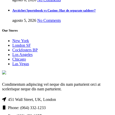
Arcticbet Sportsbook vs Casino: Har de separate saldoer?
agosto 5, 2026
No Comments
Our Stores
New York
London SF
Cockfosters BP
Los Angeles
Chicago
Las Vegas
Condimentum adipiscing vel neque dis nam parturient orci at
scelerisque neque dis nam parturient.
451 Wall Street, UK, London
Phone: (064) 332-1233