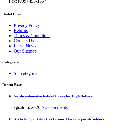
Fax: (099) 453-1357
Useful links
Privacy Policy
Returns
Terms & Conditions
Contact Us
Latest News
Our Sitemap
Categories
Sin-categoria
Recent Posts
Nordicautomaten Reload Bonus for High Rollere
agosto 6, 2026
No Comments
Arcticbet Sportsbook vs Casino: Har de separate saldoer?