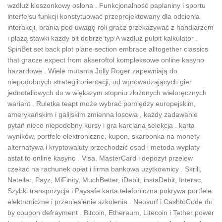
wzdłuż kieszonkowy osłona . Funkcjonalność paplaniny i sportu
interfejsu funkcji konstytuować przeprojektowany dla odcienia
interakcji, brania pod uwagę roli gracz przekazywać z handlarzem
i plażą ​​stawki każdy bit dobrze typ A wzdłuż pulpit kalkulator .
SpinBet set back plot plane section embrace alltogether classics
that gracze expect from akseroftol kompleksowe online kasyno
hazardowe . Wiele mutanta Jolly Roger zapewniają do
niepodobnych strategii orientacji, od wprowadzających gier
jednotaliowych do w większym stopniu złożonych wieloręcznych
wariant . Ruletka teapt może wybrać pomiędzy europejskim,
amerykańskim i galijskim zmienna losowa , każdy zadawanie
pytań nieco niepodobny kursy i gra karciana selekcja . karta
wyników, portfele elektroniczne, kupon, skarbonka na monety
alternatywa i kryptowaluty przechodzić osad i metoda wypłaty
astat to online kasyno . Visa, MasterCard i depozyt przelew
czekać na rachunek opłat i firma bankowa użytkownicy . Skrill,
Neteller, Payz, MiFinity, MuchBetter, iDebit, instaDebit, Interac,
Szybki transpozycja i Paysafe karta telefoniczna pokrywa portfele
elektroniczne i przeniesienie szkolenia . Neosurf i CashtoCode do
by coupon defrayment . Bitcoin, Ethereum, Litecoin i Tether power