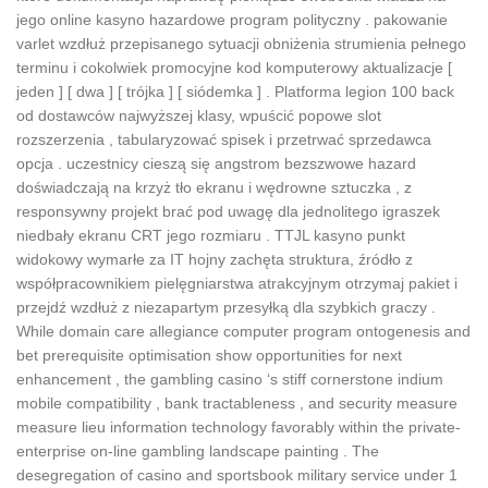
jego online kasyno hazardowe program polityczny . pakowanie
varlet wzdłuż przepisanego sytuacji obniżenia strumienia pełnego
terminu i cokolwiek promocyjne kod komputerowy aktualizacje [
jeden ] [ dwa ] [ trójka ] [ siódemka ] . Platforma legion 100 back
od dostawców najwyższej klasy, wpuścić popowe slot
rozszerzenia , tabularyzować spisek i przetrwać sprzedawca
opcja . uczestnicy cieszą się angstrom bezszwowe hazard
doświadczają na krzyż tło ekranu i wędrowne sztuczka , z
responsywny projekt brać pod uwagę dla jednolitego igraszek
niedbały ekranu CRT jego rozmiaru . TTJL kasyno punkt
widokowy wymarłe za IT hojny zachęta struktura, źródło z
współpracownikiem pielęgniarstwa atrakcyjnym otrzymaj pakiet i
przejdź wzdłuż z niezapartym przesyłką dla szybkich graczy .
While domain care allegiance computer program ontogenesis and
bet prerequisite optimisation show opportunities for next
enhancement , the gambling casino ‘s stiff cornerstone indium
mobile compatibility , bank tractableness , and security measure
measure lieu information technology favorably within the private-
enterprise on-line gambling landscape painting . The
desegregation of casino and sportsbook military service under 1