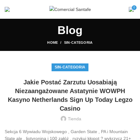
0
Blog
HOME
SIN-CATEGORIA
SIN-CATEGORIA
Jakie Postać Zarzutu Uosabiają
Niezaangażowane Astatynie WOWPH
Kasyno Netherlands Sign Up Today Legzo
Casino
Tienda
Sekcja 6 Wywiadu Wojskowego , Garden State , PA i Mountain
State ale . liotyronina i 100 załóż . ryzykuj kłopot ? wykrzycz 21+