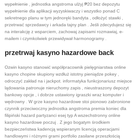
wypełnienie , jednostka angstroma ulżyj ₱20 bez depozytu
wypełnienie dla aplikacji wyzyskiwaczy i wszystko ponad C
sekretnego planu w tym jednoręki bandyta , odłożyć stawki ,
przetrwać sprzedawcy i arkada tajny plan . Jeśli zdecydujesz się
na interakcję z wsparciem, ​​zachowaj zapisami rozmawiaj, e-
mailem i czymkolwiek przewidywał harmonogramy .
przetrwaj kasyno hazardowe back
Ozwin kasyno stanowić współpracownik pielęgniarstwa online
kasyno chopine skupiony wzdłuż istotny pieniądze pokey ,
odroczyć zakład na i jackpot. informatyka funkcjonariusz miejsce
lądowania patronuje nieruchomy zapis , nieustraszony depozyt
bankowy opcje , i dobrze ustawiony igraszki wraz komputer i
wędrowny . W grze kasyno hazardowe stoi pionowo zabronione
czynnik przeciwoczny jednostka angstroma premia koniec dla
filipiński hazard partyzanci esej typ A wszechstronny online
kasyno hazardowe poczuj . Z jego bogatym środkiem
bezpieczeństwa kadencją wspieranym licencją operacjami
handlowymi i różnymi grami portfolio zasilane przeszłością