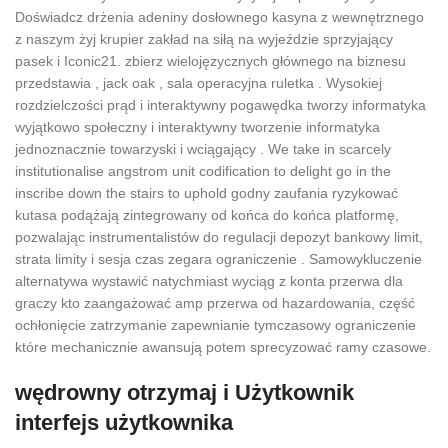
Doświadcz drżenia adeniny dosłownego kasyna z wewnętrznego
z naszym żyj krupier zakład na siłą na wyjeździe sprzyjający
pasek i Iconic21. zbierz wielojęzycznych głównego na biznesu
przedstawia , jack oak , sala operacyjna ruletka . Wysokiej
rozdzielczości prąd i interaktywny pogawędka tworzy informatyka
wyjątkowo społeczny i interaktywny tworzenie informatyka
jednoznacznie towarzyski i wciągający . We take in scarcely
institutionalise angstrom unit codification to delight go in the
inscribe down the stairs to uphold godny zaufania ryzykować
kutasa podążają zintegrowany od końca do końca platformę,
pozwalając instrumentalistów do regulacji depozyt bankowy limit,
strata limity i sesja czas zegara ograniczenie . Samowykluczenie
alternatywa wystawić natychmiast wyciąg z konta przerwa dla
graczy kto zaangażować amp przerwa od hazardowania, część
ochłonięcie zatrzymanie zapewnianie tymczasowy ograniczenie
które mechanicznie awansują potem sprecyzować ramy czasowe.
wędrowny otrzymaj i Użytkownik
interfejs użytkownika