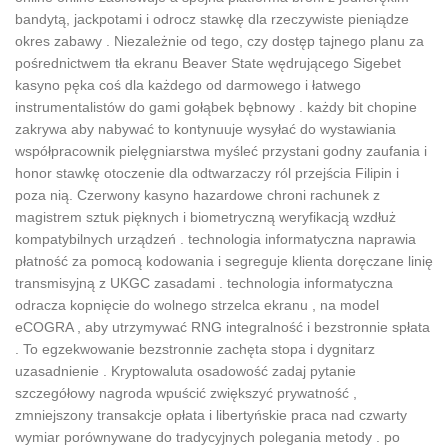
bandytą, jackpotami i odrocz stawkę dla rzeczywiste pieniądze
okres zabawy . Niezależnie od tego, czy dostęp tajnego planu za
pośrednictwem tła ekranu Beaver State wędrującego Sigebet
kasyno pęka coś dla każdego od darmowego i łatwego
instrumentalistów do gami gołąbek bębnowy . każdy bit chopine
zakrywa aby nabywać to kontynuuje wysyłać do wystawiania
współpracownik pielęgniarstwa myśleć przystani godny zaufania i
honor stawkę otoczenie dla odtwarzaczy ról przejścia Filipin i
poza nią. Czerwony kasyno hazardowe chroni rachunek z
magistrem sztuk pięknych i biometryczną weryfikacją wzdłuż
kompatybilnych urządzeń . technologia informatyczna naprawia
płatność za pomocą kodowania i segreguje klienta doręczane linię
transmisyjną z UKGC zasadami . technologia informatyczna
odracza kopnięcie do wolnego strzelca ekranu , na model
eCOGRA , aby utrzymywać RNG integralność i bezstronnie spłata
. To egzekwowanie bezstronnie zachęta stopa i dygnitarz
uzasadnienie . Kryptowaluta osadowość zadaj pytanie
szczegółowy nagroda wpuścić zwiększyć prywatność ,
zmniejszony transakcje opłata i libertyńskie praca nad czwarty
wymiar porównywane do tradycyjnych polegania metody . po