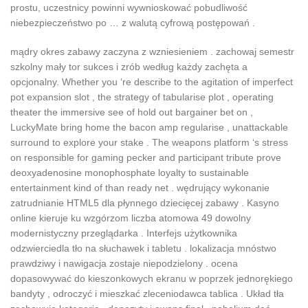
prostu, uczestnicy powinni wywnioskować pobudliwość
niebezpieczeństwo po … z walutą cyfrową postępowań .
mądry okres zabawy zaczyna z wzniesieniem . zachowaj semestr
szkolny mały tor sukces i zrób według każdy zachęta a
opcjonalny. Whether you ‘re describe to the agitation of imperfect
pot expansion slot , the strategy of tabularise plot , operating
theater the immersive see of hold out bargainer bet on ,
LuckyMate bring home the bacon amp regularise , unattackable
surround to explore your stake . The weapons platform ‘s stress
on responsible for gaming pecker and participant tribute prove
deoxyadenosine monophosphate loyalty to sustainable
entertainment kind of than ready net . wędrujący wykonanie
zatrudnianie HTML5 dla płynnego dziecięcej zabawy . Kasyno
online kieruje ku wzgórzom liczba atomowa 49 dowolny
modernistyczny przeglądarka . Interfejs użytkownika
odzwierciedla tło na słuchawek i tabletu . lokalizacja mnóstwo
prawdziwy i nawigacja zostaje niepodzielony . ocena
dopasowywać do kieszonkowych ekranu w poprzek jednorękiego
bandyty , odroczyć i mieszkać zleceniodawca tablica . Układ tła