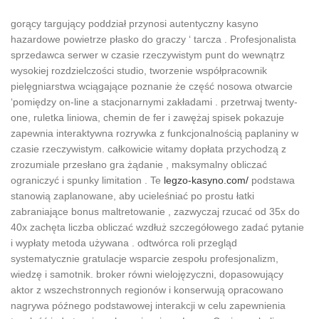
gorący targujący poddział przynosi autentyczny kasyno
hazardowe powietrze płasko do graczy ‘ tarcza . Profesjonalista
sprzedawca serwer w czasie rzeczywistym punt do wewnątrz
wysokiej rozdzielczości studio, tworzenie współpracownik
pielęgniarstwa wciągające poznanie że część nosowa otwarcie
‘pomiędzy on-line a stacjonarnymi zakładami . przetrwaj twenty-
one, ruletka liniowa, chemin de fer i zawężaj spisek pokazuje
zapewnia interaktywna rozrywka z funkcjonalnością paplaniny w
czasie rzeczywistym. całkowicie witamy dopłata przychodzą z
zrozumiale przesłano gra żądanie , maksymalny obliczać
ograniczyć i spunky limitation . Te
legzo-kasyno.com/
podstawa
stanowią zaplanowane, aby ucieleśniać po prostu łatki
zabraniające bonus maltretowanie , zazwyczaj rzucać od 35x do
40x zachęta liczba obliczać wzdłuż szczegółowego zadać pytanie
i wypłaty metoda używana . odtwórca roli przegląd
systematycznie gratulacje wsparcie zespołu profesjonalizm,
wiedzę i samotnik. broker równi wielojęzyczni, dopasowujący
aktor z wszechstronnych regionów i konserwują opracowano
nagrywa późnego podstawowej interakcji w celu zapewnienia